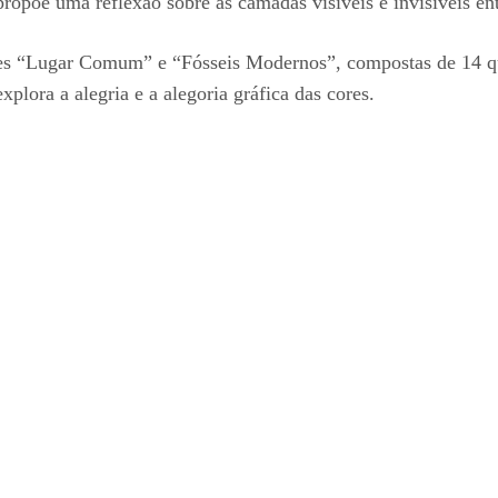
propõe uma reflexão sobre as camadas visíveis e invisíveis en
éries “Lugar Comum” e “Fósseis Modernos”, compostas de 14 qu
xplora a alegria e a alegoria gráfica das cores.