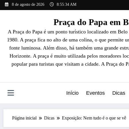
Pular
8 de agosto de 2026
8:55:35 AM
para
o
Praça do Papa em Be
conteúdo
A Praça do Papa é um ponto turístico localizado em Belo
1980. A praça fica no alto de uma colina, o que permite 
fonte luminosa. Além disso, há também uma grande estrut
Horizonte. A praça é muito utilizada pelos moradores loc
popular para turistas que visitam a cidade. A Praça do 
Início
Eventos
Dicas
Página inicial
Dicas
Exposição: Nem tudo é o que se vê