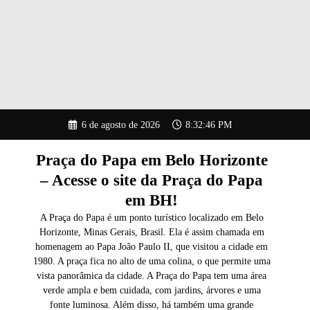
Pular
6 de agosto de 2026
8:32:46 PM
para
o
conteúdo
Praça do Papa em Belo Horizonte
– Acesse o site da Praça do Papa
em BH!
A Praça do Papa é um ponto turístico localizado em Belo
Horizonte, Minas Gerais, Brasil. Ela é assim chamada em
homenagem ao Papa João Paulo II, que visitou a cidade em
1980. A praça fica no alto de uma colina, o que permite uma
vista panorâmica da cidade. A Praça do Papa tem uma área
verde ampla e bem cuidada, com jardins, árvores e uma
fonte luminosa. Além disso, há também uma grande