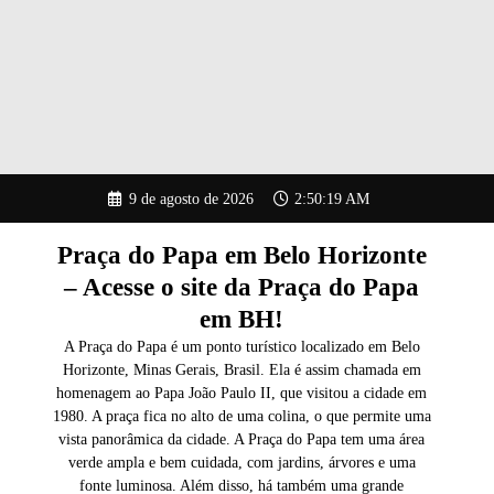
Pular
9 de agosto de 2026
2:50:20 AM
para
o
conteúdo
Praça do Papa em Belo Horizonte
– Acesse o site da Praça do Papa
em BH!
A Praça do Papa é um ponto turístico localizado em Belo
Horizonte, Minas Gerais, Brasil. Ela é assim chamada em
homenagem ao Papa João Paulo II, que visitou a cidade em
1980. A praça fica no alto de uma colina, o que permite uma
vista panorâmica da cidade. A Praça do Papa tem uma área
verde ampla e bem cuidada, com jardins, árvores e uma
fonte luminosa. Além disso, há também uma grande