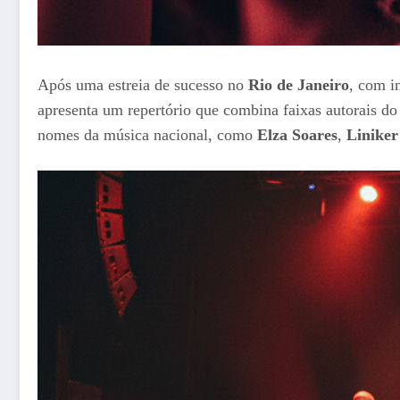
Após uma estreia de sucesso no
Rio de Janeiro
, com i
apresenta um repertório que combina faixas autorais d
nomes da música nacional, como
Elza Soares
,
Liniker