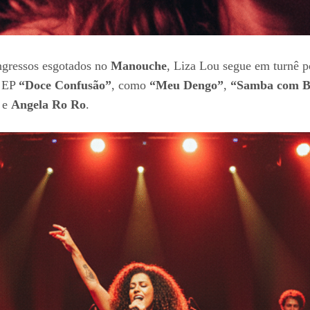
ngressos esgotados no
Manouche
, Liza Lou segue em turnê po
o EP
“Doce Confusão”
, como
“Meu Dengo”
,
“Samba com B
e
Angela Ro Ro
.