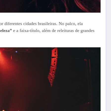
r diferentes cidades brasileiras. No palco, ela
eleza”
e a faixa-título, além de releituras de grandes