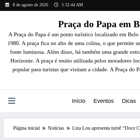
Pular
8 de agosto de 2026
5:32:47 AM
para
o
Praça do Papa em Be
conteúdo
A Praça do Papa é um ponto turístico localizado em Belo
1980. A praça fica no alto de uma colina, o que permite 
fonte luminosa. Além disso, há também uma grande estrut
Horizonte. A praça é muito utilizada pelos moradores loc
popular para turistas que visitam a cidade. A Praça do 
Início
Eventos
Dicas
Página inicial
Notícias
Liza Lou apresenta turnê “Doce 