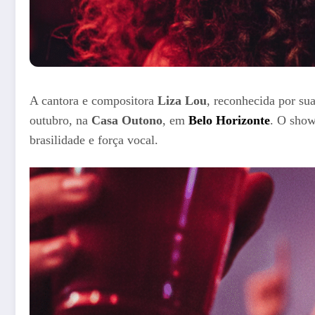
A cantora e compositora
Liza Lou
, reconhecida por sua
outubro, na
Casa Outono
, em
Belo Horizonte
. O show
brasilidade e força vocal.