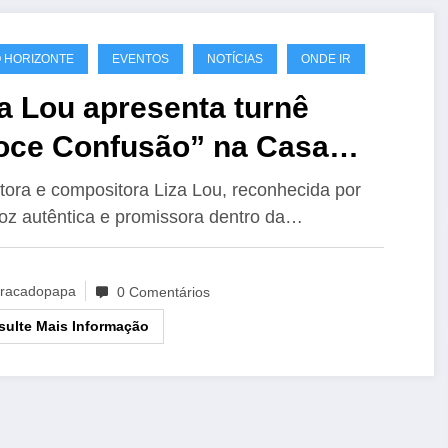
 HORIZONTE
EVENTOS
NOTÍCIAS
ONDE IR
a Lou apresenta turnê
oce Confusão” na Casa
tono em Belo Horizonte
tora e compositora Liza Lou, reconhecida por
oz autêntica e promissora dentro da…
racadopapa
0 Comentários
ulte Mais Informação