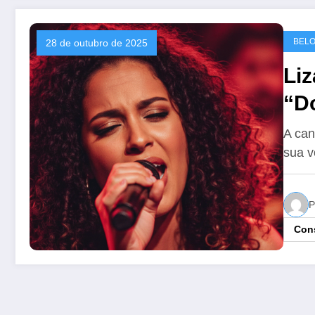
BELO
28 de outubro de 2025
Liz
“D
Ou
A can
sua v
P
Cons