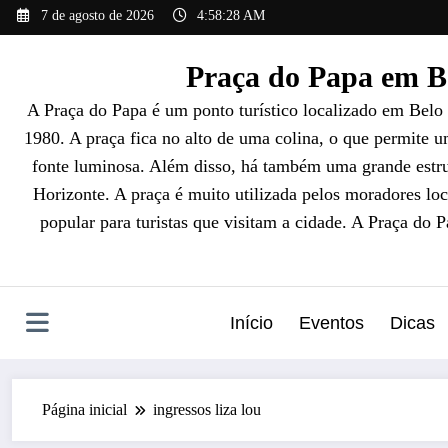
Pular
7 de agosto de 2026
4:58:29 AM
para
o
Praça do Papa em Be
conteúdo
A Praça do Papa é um ponto turístico localizado em Belo
1980. A praça fica no alto de uma colina, o que permite 
fonte luminosa. Além disso, há também uma grande estrut
Horizonte. A praça é muito utilizada pelos moradores loc
popular para turistas que visitam a cidade. A Praça do 
Início
Eventos
Dicas
Página inicial
ingressos liza lou