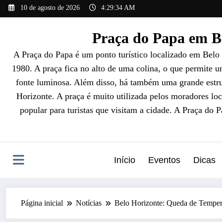
Pular
10 de agosto de 2026
4:29:36 AM
para
o
Praça do Papa em Be
conteúdo
A Praça do Papa é um ponto turístico localizado em Belo
1980. A praça fica no alto de uma colina, o que permite 
fonte luminosa. Além disso, há também uma grande estrut
Horizonte. A praça é muito utilizada pelos moradores loc
popular para turistas que visitam a cidade. A Praça do 
Início
Eventos
Dicas
Página inicial
Notícias
Belo Horizonte: Queda de Tempera