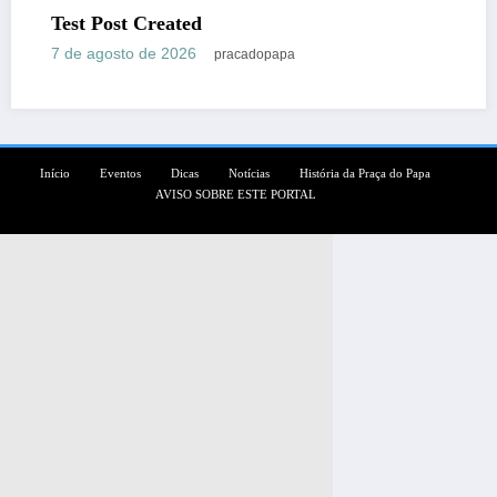
Пин Ап Казино Официал
в Онлайн Казино Pin Up
papa
7 de agosto de 2026
pracadop
Início
Eventos
Dicas
Notícias
História da Praça do Papa
AVISO SOBRE ESTE PORTAL