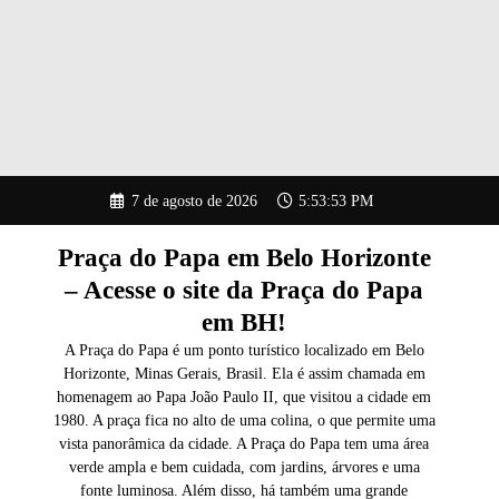
Pular
7 de agosto de 2026
5:53:54 PM
para
o
conteúdo
Praça do Papa em Belo Horizonte
– Acesse o site da Praça do Papa
em BH!
A Praça do Papa é um ponto turístico localizado em Belo
Horizonte, Minas Gerais, Brasil. Ela é assim chamada em
homenagem ao Papa João Paulo II, que visitou a cidade em
1980. A praça fica no alto de uma colina, o que permite uma
vista panorâmica da cidade. A Praça do Papa tem uma área
verde ampla e bem cuidada, com jardins, árvores e uma
fonte luminosa. Além disso, há também uma grande