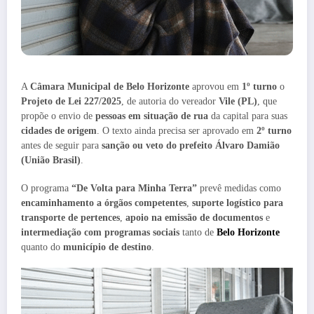
A
Câmara Municipal de Belo Horizonte
aprovou em
1º turno
o
Projeto de Lei 227/2025
, de autoria do vereador
Vile (PL)
, que
propõe o envio de
pessoas em situação de rua
da capital para suas
cidades de origem
. O texto ainda precisa ser aprovado em
2º turno
antes de seguir para
sanção ou veto do prefeito Álvaro Damião
(União Brasil)
.
O programa
“De Volta para Minha Terra”
prevê medidas como
encaminhamento a órgãos competentes
,
suporte logístico para
transporte de pertences
,
apoio na emissão de documentos
e
intermediação com programas sociais
tanto de
Belo Horizonte
quanto do
município de destino
.