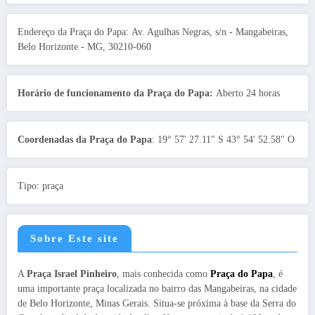
Endereço da Praça do Papa: Av. Agulhas Negras, s/n - Mangabeiras,
Belo Horizonte - MG, 30210-060
Horário de funcionamento da Praça do Papa:
Aberto 24 horas
Coordenadas da Praça do Papa
: 19° 57' 27.11" S 43° 54' 52.58" O
Tipo: praça
Sobre Este site
A
Praça Israel Pinheiro
, mais conhecida como
Praça do Papa
, é
uma importante praça localizada no bairro das Mangabeiras, na cidade
de Belo Horizonte, Minas Gerais. Situa-se próxima à base da Serra do