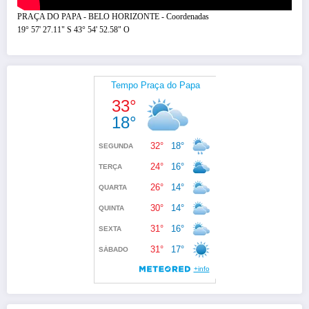
PRAÇA DO PAPA - BELO HORIZONTE - Coordenadas
19° 57' 27.11" S 43° 54' 52.58" O