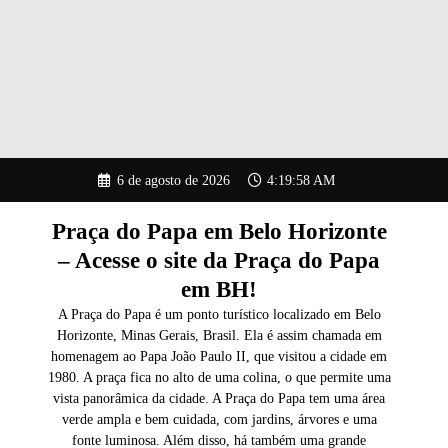
Pular
6 de agosto de 2026
4:19:59 AM
para
o
conteúdo
Praça do Papa em Belo Horizonte
– Acesse o site da Praça do Papa
em BH!
A Praça do Papa é um ponto turístico localizado em Belo
Horizonte, Minas Gerais, Brasil. Ela é assim chamada em
homenagem ao Papa João Paulo II, que visitou a cidade em
1980. A praça fica no alto de uma colina, o que permite uma
vista panorâmica da cidade. A Praça do Papa tem uma área
verde ampla e bem cuidada, com jardins, árvores e uma
fonte luminosa. Além disso, há também uma grande