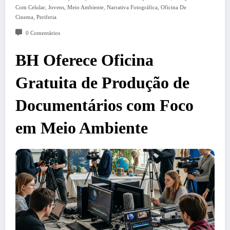
,
,
,
,
Com Celular
Jovens
Meio Ambiente
Narrativa Fotográfica
Oficina De
,
Cinema
Periferia
0 Comentários
BH Oferece Oficina
Gratuita de Produção de
Documentários com Foco
em Meio Ambiente