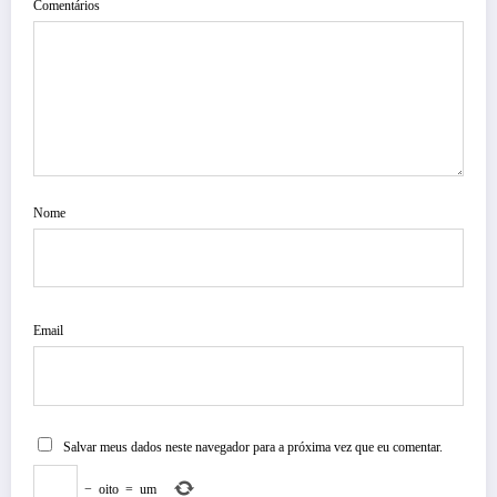
Comentários
Nome
Email
Salvar meus dados neste navegador para a próxima vez que eu comentar.
−
oito
=
um