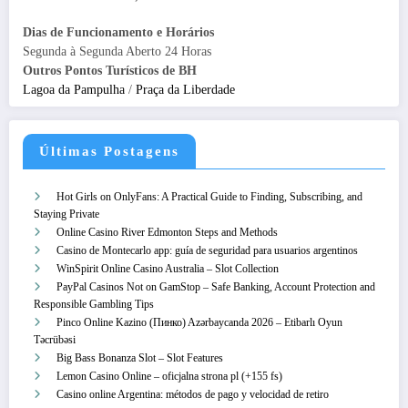
Dias de Funcionamento e Horários
Segunda à Segunda Aberto 24 Horas
Outros Pontos Turísticos de BH
Lagoa da Pampulha
/
Praça da Liberdade
Últimas Postagens
Hot Girls on OnlyFans: A Practical Guide to Finding, Subscribing, and
Staying Private
Online Casino River Edmonton Steps and Methods
Casino de Montecarlo app: guía de seguridad para usuarios argentinos
WinSpirit Online Casino Australia – Slot Collection
PayPal Casinos Not on GamStop – Safe Banking, Account Protection and
Responsible Gambling Tips
Pinco Online Kazino (Пинко) Azərbaycanda 2026 – Etibarlı Oyun
Təcrübəsi
Big Bass Bonanza Slot – Slot Features
Lemon Casino Online – oficjalna strona pl (+155 fs)
Casino online Argentina: métodos de pago y velocidad de retiro