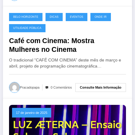
BELO HORIZONTE
DICAS
EVENTOS
ONDE IR
28 de março de 2025
UTILIDADE PÚBLICA
Café com Cinema: Mostra
Mulheres no Cinema
O tradicional “CAFÉ COM CINEMA” deste mês de março e
abril, projeto de programação cinematográfica…
Consulte Mais Informação
Pracadopapa
0 Comentários
17 de janeiro de 2025