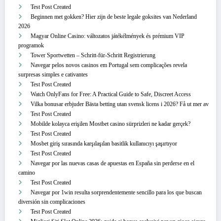
Test Post Created
Beginnen met gokken? Hier zijn de beste legale goksites van Nederland
2026
Magyar Online Casino: változatos játékélmények és prémium VIP
programok
Tower Sportwetten – Schritt‑für‑Schritt Registrierung
Navegar pelos novos casinos em Portugal sem complicações revela
surpresas simples e cativantes
Test Post Created
Watch OnlyFans for Free: A Practical Guide to Safe, Discreet Access
Vilka bonusar erbjuder Bästa betting utan svensk licens i 2026? Få ut mer av
Test Post Created
Mobilde kolayca erişilen Mostbet casino sürprizleri ne kadar gerçek?
Test Post Created
Mosbet giriş sırasında karşılaşılan basitlik kullanıcıyı şaşırtıyor
Test Post Created
Navegar por las nuevas casas de apuestas en España sin perderse en el
camino
Test Post Created
Navegar por 1win resulta sorprendentemente sencillo para los que buscan
diversión sin complicaciones
Test Post Created