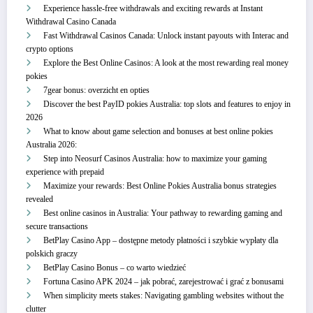
Experience hassle-free withdrawals and exciting rewards at Instant
Withdrawal Casino Canada
Fast Withdrawal Casinos Canada: Unlock instant payouts with Interac and
crypto options
Explore the Best Online Casinos: A look at the most rewarding real money
pokies
7gear bonus: overzicht en opties
Discover the best PayID pokies Australia: top slots and features to enjoy in
2026
What to know about game selection and bonuses at best online pokies
Australia 2026:
Step into Neosurf Casinos Australia: how to maximize your gaming
experience with prepaid
Maximize your rewards: Best Online Pokies Australia bonus strategies
revealed
Best online casinos in Australia: Your pathway to rewarding gaming and
secure transactions
BetPlay Casino App – dostępne metody płatności i szybkie wypłaty dla
polskich graczy
BetPlay Casino Bonus – co warto wiedzieć
Fortuna Casino APK 2024 – jak pobrać, zarejestrować i grać z bonusami
When simplicity meets stakes: Navigating gambling websites without the
clutter