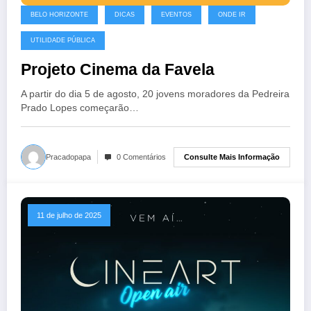
BELO HORIZONTE
DICAS
EVENTOS
ONDE IR
UTILIDADE PÚBLICA
Projeto Cinema da Favela
A partir do dia 5 de agosto, 20 jovens moradores da Pedreira
Prado Lopes começarão…
Consulte Mais Informação
Pracadopapa
0 Comentários
11 de julho de 2025