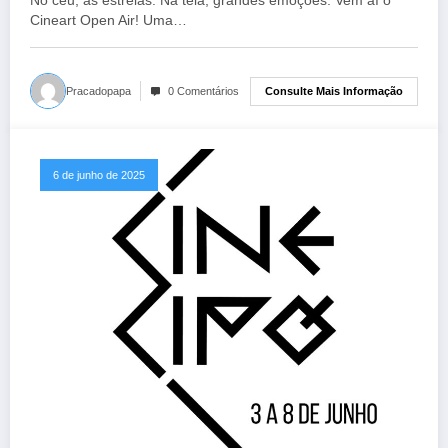
No céu, as estrelas. Na tela, grandes emoções. Vem aí o
Cineart Open Air! Uma…
Consulte Mais Informação
Pracadopapa
0 Comentários
6 de junho de 2025