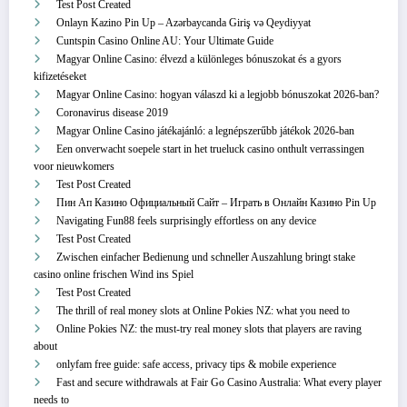
Test Post Created
Onlayn Kazino Pin Up – Azərbaycanda Giriş və Qeydiyyat
Cuntspin Casino Online AU: Your Ultimate Guide
Magyar Online Casino: élvezd a különleges bónuszokat és a gyors
kifizetéseket
Magyar Online Casino: hogyan válaszd ki a legjobb bónuszokat 2026-ban?
Coronavirus disease 2019
Magyar Online Casino játékajánló: a legnépszerűbb játékok 2026-ban
Een onverwacht soepele start in het trueluck casino onthult verrassingen
voor nieuwkomers
Test Post Created
Пин Ап Казино Официальный Сайт – Играть в Онлайн Казино Pin Up
Navigating Fun88 feels surprisingly effortless on any device
Test Post Created
Zwischen einfacher Bedienung und schneller Auszahlung bringt stake
casino online frischen Wind ins Spiel
Test Post Created
The thrill of real money slots at Online Pokies NZ: what you need to
Online Pokies NZ: the must-try real money slots that players are raving
about
onlyfam free guide: safe access, privacy tips & mobile experience
Fast and secure withdrawals at Fair Go Casino Australia: What every player
needs to