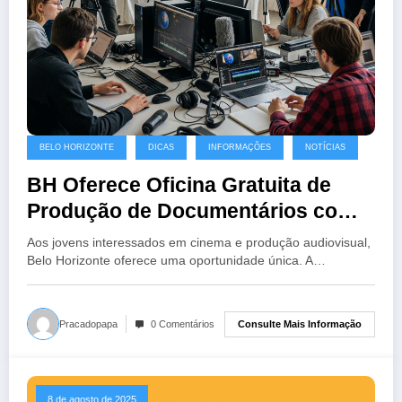
BELO HORIZONTE
DICAS
INFORMAÇÕES
NOTÍCIAS
BH Oferece Oficina Gratuita de
Produção de Documentários com
Foco em Meio Ambiente
Aos jovens interessados em cinema e produção audiovisual,
Belo Horizonte oferece uma oportunidade única. A…
Consulte Mais Informação
Pracadopapa
0 Comentários
8 de agosto de 2025