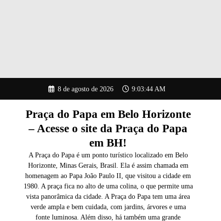
Pular
8 de agosto de 2026
9:03:46 AM
para
o
conteúdo
Praça do Papa em Belo Horizonte
– Acesse o site da Praça do Papa
em BH!
A Praça do Papa é um ponto turístico localizado em Belo
Horizonte, Minas Gerais, Brasil. Ela é assim chamada em
homenagem ao Papa João Paulo II, que visitou a cidade em
1980. A praça fica no alto de uma colina, o que permite uma
vista panorâmica da cidade. A Praça do Papa tem uma área
verde ampla e bem cuidada, com jardins, árvores e uma
fonte luminosa. Além disso, há também uma grande