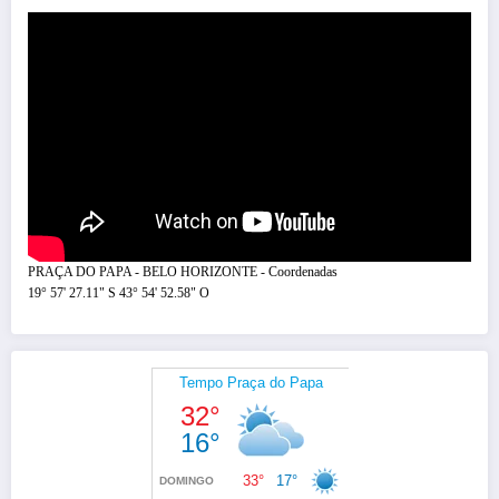
PRAÇA DO PAPA - BELO HORIZONTE - Coordenadas
19° 57' 27.11" S 43° 54' 52.58" O