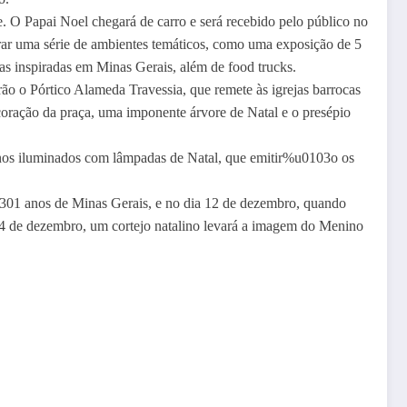
e. O Papai Noel chegará de carro e será recebido pelo público no
orar uma série de ambientes temáticos, como uma exposição de 5
cas inspiradas em Minas Gerais, além de food trucks.
arão o Pórtico Alameda Travessia, que remete às igrejas barrocas
coração da praça, uma imponente árvore de Natal e o presépio
 sinos iluminados com lâmpadas de Natal, que emitir%u0103o os
s 301 anos de Minas Gerais, e no dia 12 de dezembro, quando
24 de dezembro, um cortejo natalino levará a imagem do Menino