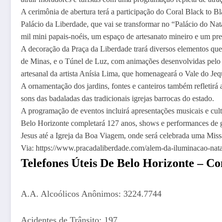
A cerimônia de abertura terá a participação do Coral Black to B
Palácio da Liberdade, que vai se transformar no “Palácio do Nat
mil mini papais-noéis, um espaço de artesanato mineiro e um pres
A decoração da Praça da Liberdade trará diversos elementos que f
de Minas, e o Túnel de Luz, com animações desenvolvidas pelo M
artesanal da artista Anísia Lima, que homenageará o Vale do Jeq
A ornamentação dos jardins, fontes e canteiros também refletirá
sons das badaladas das tradicionais igrejas barrocas do estado.
A programação de eventos incluirá apresentações musicais e cul
Belo Horizonte completará 127 anos, shows e performances de g
Jesus até a Igreja da Boa Viagem, onde será celebrada uma Miss
Via: https://www.pracadaliberdade.com/alem-da-iluminacao-natal-
Telefones Úteis De
Belo Horizonte
– Con
A.A. Alcoólicos Anônimos: 3224.7744
Acidentes de Trânsito: 197