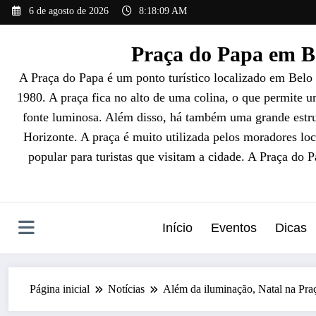
Pular
6 de agosto de 2026
8:18:10 AM
para
o
Praça do Papa em Be
conteúdo
A Praça do Papa é um ponto turístico localizado em Belo
1980. A praça fica no alto de uma colina, o que permite 
fonte luminosa. Além disso, há também uma grande estrut
Horizonte. A praça é muito utilizada pelos moradores loc
popular para turistas que visitam a cidade. A Praça do 
Início
Eventos
Dicas
Página inicial
Notícias
Além da iluminação, Natal na Praça