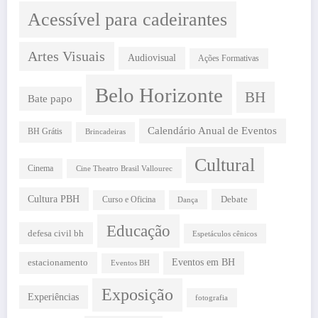
Acessível para cadeirantes
Artes Visuais
Audiovisual
Ações Formativas
Belo Horizonte
BH
Bate papo
Calendário Anual de Eventos
BH Grátis
Brincadeiras
Cultural
Cinema
Cine Theatro Brasil Vallourec
Cultura PBH
Debate
Curso e Oficina
Dança
Educação
defesa civil bh
Espetáculos cênicos
estacionamento
Eventos em BH
Eventos BH
Exposição
Experiências
fotografia