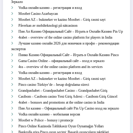
Зеркало
Vodka онлайн казино – регистрация и вход
Mostbet Casino Azərbaycan
Mostbet AZ – bukmeker ve kazino Mostbet – Giriş rəsmi sayt
Påverkan av mobilteknologi på nätcasinon
Пин Ап Казино Официальный Сайт – Играть в Онлайн Казино Pin Up
4rabet – overview of the online casino platform for players in India
Лучшие казино онлайн 2026 для новичков и профи – рекомендации
экспертов
Пинко Казино Официальный Сайт – Играть в Онлайн Казино Pinco
Gama Casino Online – официальный сайт – вход и зеркало
4ra – overview of the online casino platform and its services
Vodka онлайн казино – регистрация и вход
Mostbet AZ – bukmeker ve kazino Mostbet – Giriş rəsmi sayt
Pinco casino Türkiye’de – hesap doğrulama süreci
Grandpashabet – Grandpashabet Casino – Grandpashabet Giriş
Casibom – Casibom casino Yeni Giriş Adresi – Casibom Giriş Güncel
4rabet – bonuses and promotions at the online casino in India
Пин Ап казино – Официальный сайт Pin Up Casino вход на зеркало
Vodka онлайн казино – мобильная версия
Mostbet w Polsce – bonusy i promocje
Pinco Online Kazinoda Təhlükəsiz Oyun Oynamağın Yolları
Bankrolla görə Pinco oyun seçimi: Başarılı oyuncuların taktikləri