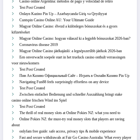
Casino online Argentina: métodos de pago y velocidad de retiro
Test Post Created
Onlayn Kazino Pin Up – Azərbaycanda Giriş və Qeydiyyat
Cuntspin Casino Online AU: Your Ultimate Guide
Magyar Online Casino: élvezd a különleges bónuszokat és a gyors
kifizetéseket
Magyar Online Casino: hogyan válaszd ki a legjobb bónuszokat 2026-ban?
Coronavirus disease 2019
Magyar Online Casino játékajánló: a legnépszerűbb játékok 2026-ban
Een onverwacht soepele start in het trueluck casino onthult verrassingen
voor nieuwkomers
Test Post Created
Пин Ап Казино Официальный Сайт – Играть в Онлайн Казино Pin Up
Navigating Fun88 feels surprisingly effortless on any device
Test Post Created
Zwischen einfacher Bedienung und schneller Auszahlung bringt stake
casino online frischen Wind ins Spiel
Test Post Created
The thrill of real money slots at Online Pokies NZ: what you need to
Online Pokies NZ: the must-try real money slots that players are raving
about
onlyfam free guide: safe access, privacy tips & mobile experience
Fast and secure withdrawals at Fair Go Casino Australia: What every player