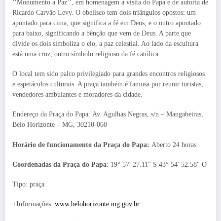
‘‘Monumento a Paz’’, em homenagem a visita do Papa e de autoria de
Ricardo Carvão Levy. O obelisco tem dois triângulos opostos: um
apontado para cima, que significa a fé em Deus, e o outro apontado
para baixo, significando a bênção que vem de Deus. A parte que
divide os dois simboliza o elo, a paz celestial. Ao lado da escultura
está uma cruz, outro símbolo religioso da fé católica.
O local tem sido palco privilegiado para grandes encontros religiosos
e espetáculos culturais. A praça também é famosa por reunir turistas,
vendedores ambulantes e moradores da cidade.
Endereço da Praça do Papa: Av. Agulhas Negras, s/n – Mangabeiras,
Belo Horizonte – MG, 30210-060
Horário de funcionamento da Praça do Papa:
Aberto 24 horas
Coordenadas da Praça do Papa
: 19° 57′ 27.11″ S 43° 54′ 52.58″ O
Tipo: praça
+Informações:
www.belohorizonte.mg.gov.br