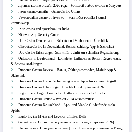
Лучшие казино онлайн 2026 года – большой выбор слотов и бонусов
Гама казино онлайн – Gama Casino Online
Vavada online casino u Hrvatskoj – korisnička podrška i kanali
komunikacije
1win casino and sportsbook in India
Ninewin App Security Guide
1Go Casino Deutschland – Schritte und Methoden im Überblick
Cleobetra Casino in Deutschland: Bonus, Zahlung, App & Sicherheit
1Go Casino Erfahrungen: Schritt‑für‑Schritt zur schnellen Registrierung
Onlyspins in Deutschland – kompletter Leitfaden zu Bonus, Registrierung
& Sofortauszahlungen
Dragonia Casino Review – Bonus, Zahlungsmethoden, Mobile App &
Sicherheit
Dragonia Casino Login: Sicherheitsguide & Tipps für sicheren Zugriff
Dragonia Casino Erfahrungen: Überblick und Optionen 2026
Fugu Casino Login: Praktischer Leitfaden für deutsche Spieler
Dragonia Casino Online – Was du 2024 wissen musst
Dragonia Casino Deutschland – App‑ und Mobile‑Guide für deutsche
Spieler
Exploring the Myths and Legends of River Belle
Gama Casino Online – официальный сайт – вход и зеркало (2026)
Пинко Казино Официальный сайт | Pinco Casino играть онлайн – Вход,