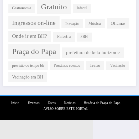
Gratuito
Gastronomia
Infantil
Ingressos on-line
Oficinas
Música
Inovação
Onde ir em BH?
Palestra
PBH
Praça do Papa
prefeitura de belo horizonte
Teatro
Próximos eventos
previsão do tempo bh
Vacinação
Vacinação em BH
Início
Eventos
Dicas
Notícias
História da Praça do Papa
AVISO SOBRE ESTE PORTAL