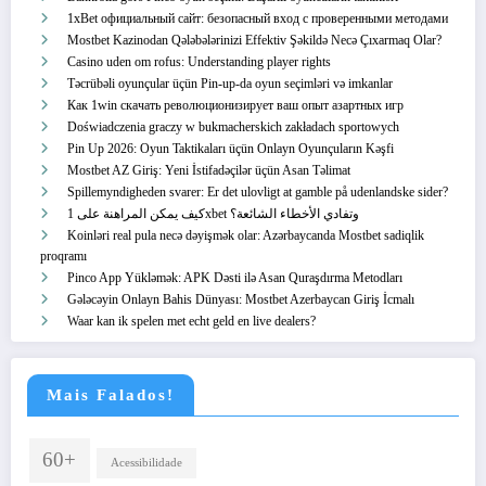
1xBet официальный сайт: безопасный вход с проверенными методами
Mostbet Kazinodan Qələbələrinizi Effektiv Şəkildə Necə Çıxarmaq Olar?
Casino uden om rofus: Understanding player rights
Təcrübəli oyunçular üçün Pin-up-da oyun seçimləri və imkanlar
Как 1win скачать революционизирует ваш опыт азартных игр
Doświadczenia graczy w bukmacherskich zakładach sportowych
Pin Up 2026: Oyun Taktikaları üçün Onlayn Oyunçuların Kəşfi
Mostbet AZ Giriş: Yeni İstifadəçilər üçün Asan Təlimat
Spillemyndigheden svarer: Er det ulovligt at gamble på udenlandske sider?
كيف يمكن المراهنة على 1xbet وتفادي الأخطاء الشائعة؟
Koinləri real pula necə dəyişmək olar: Azərbaycanda Mostbet sadiqlik
proqramı
Pinco App Yükləmək: APK Dəsti ilə Asan Quraşdırma Metodları
Gələcəyin Onlayn Bahis Dünyası: Mostbet Azerbaycan Giriş İcmalı
Waar kan ik spelen met echt geld en live dealers?
Mais Falados!
60+
Acessibilidade