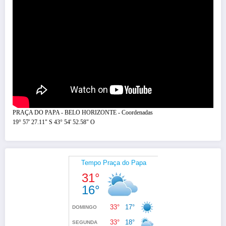
PRAÇA DO PAPA - BELO HORIZONTE - Coordenadas
19° 57' 27.11" S 43° 54' 52.58" O