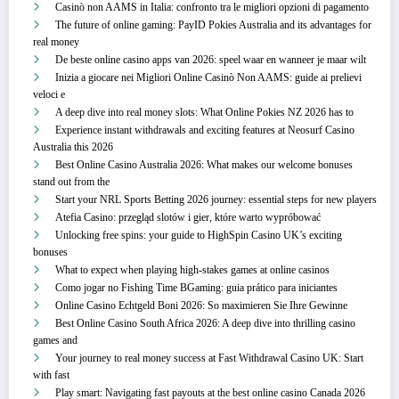
Casinò non AAMS in Italia: confronto tra le migliori opzioni di pagamento
The future of online gaming: PayID Pokies Australia and its advantages for
real money
De beste online casino apps van 2026: speel waar en wanneer je maar wilt
Inizia a giocare nei Migliori Online Casinò Non AAMS: guide ai prelievi
veloci e
A deep dive into real money slots: What Online Pokies NZ 2026 has to
Experience instant withdrawals and exciting features at Neosurf Casino
Australia this 2026
Best Online Casino Australia 2026: What makes our welcome bonuses
stand out from the
Start your NRL Sports Betting 2026 journey: essential steps for new players
Atefia Casino: przegląd slotów i gier, które warto wypróbować
Unlocking free spins: your guide to HighSpin Casino UK’s exciting
bonuses
What to expect when playing high-stakes games at online casinos
Como jogar no Fishing Time BGaming: guia prático para iniciantes
Online Casino Echtgeld Boni 2026: So maximieren Sie Ihre Gewinne
Best Online Casino South Africa 2026: A deep dive into thrilling casino
games and
Your journey to real money success at Fast Withdrawal Casino UK: Start
with fast
Play smart: Navigating fast payouts at the best online casino Canada 2026