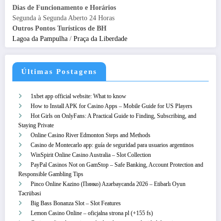
Dias de Funcionamento e Horários
Segunda à Segunda Aberto 24 Horas
Outros Pontos Turísticos de BH
Lagoa da Pampulha
/
Praça da Liberdade
Últimas Postagens
1xbet app official website: What to know
How to Install APK for Casino Apps – Mobile Guide for US Players
Hot Girls on OnlyFans: A Practical Guide to Finding, Subscribing, and
Staying Private
Online Casino River Edmonton Steps and Methods
Casino de Montecarlo app: guía de seguridad para usuarios argentinos
WinSpirit Online Casino Australia – Slot Collection
PayPal Casinos Not on GamStop – Safe Banking, Account Protection and
Responsible Gambling Tips
Pinco Online Kazino (Пинко) Azərbaycanda 2026 – Etibarlı Oyun
Təcrübəsi
Big Bass Bonanza Slot – Slot Features
Lemon Casino Online – oficjalna strona pl (+155 fs)