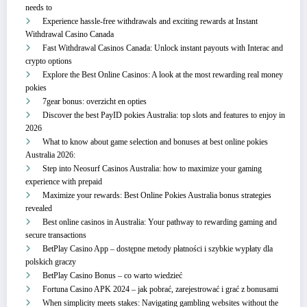
needs to
Experience hassle-free withdrawals and exciting rewards at Instant
Withdrawal Casino Canada
Fast Withdrawal Casinos Canada: Unlock instant payouts with Interac and
crypto options
Explore the Best Online Casinos: A look at the most rewarding real money
pokies
7gear bonus: overzicht en opties
Discover the best PayID pokies Australia: top slots and features to enjoy in
2026
What to know about game selection and bonuses at best online pokies
Australia 2026:
Step into Neosurf Casinos Australia: how to maximize your gaming
experience with prepaid
Maximize your rewards: Best Online Pokies Australia bonus strategies
revealed
Best online casinos in Australia: Your pathway to rewarding gaming and
secure transactions
BetPlay Casino App – dostępne metody płatności i szybkie wypłaty dla
polskich graczy
BetPlay Casino Bonus – co warto wiedzieć
Fortuna Casino APK 2024 – jak pobrać, zarejestrować i grać z bonusami
When simplicity meets stakes: Navigating gambling websites without the