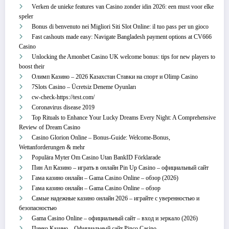
Verken de unieke features van Casino zonder idin 2026: een must voor elke
speler
Bonus di benvenuto nei Migliori Siti Slot Online: il tuo pass per un gioco
Fast cashouts made easy: Navigate Bangladesh payment options at CV666
Casino
Unlocking the Amonbet Casino UK welcome bonus: tips for new players to
boost their
Олимп Казино – 2026 Казахстан Ставки на спорт и Olimp Casino
7Slots Casino – Ücretsiz Deneme Oyunları
cw-check-https://test.com/
Coronavirus disease 2019
Top Rituals to Enhance Your Lucky Dreams Every Night: A Comprehensive
Review of Dream Casino
Casino Glorion Online – Bonus‑Guide: Welcome‑Bonus,
Wettanforderungen & mehr
Populära Myter Om Casino Utan BankID Förklarade
Пин Ап Казино – играть в онлайн Pin Up Casino – официальный сайт
Гама казино онлайн – Gama Casino Online – обзор (2026)
Гама казино онлайн – Gama Casino Online – обзор
Самые надежные казино онлайн 2026 – играйте с уверенностью и
безопасностью
Gama Casino Online – официальный сайт – вход и зеркало (2026)
Пинко Казино – Официальный сайт Pinco Casino