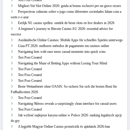
Test Post Created
Migliori Siti Slot Online 2026: guida ai bonus esclusivi per un gioco sicuro
Perspectivas culturais sobre o jogo como diferentes sociedades lidam com a
sorte e o azar
Eerlijk NL casino spellen: ontdek de beste slots en live dealers in 2026
A beginner’s journey to Bitcoin Casino AU 2026: essential advice for
success
Ausländische Online Casinos: Mobile Apps für schnelles Spielen unterwegs
Guia PT 2026: melhores métodos de pagamento em casinos online
Navigating bets with ease turns casual moments into quick wins
Test Post Created
Navigating the Maze of Betting Apps without Losing Your Mind
Test Post Created
Test Post Created
Test Post Created
Beste Wettanbieter ohne OASIS: So sichern Sie sich die besten Boni für
Fußballwetten 2026
Test Post Created
Navigating 9kboss reveals a surprisingly clean interface for casual users
Test Post Created
Jak wybrać najlepsze kasyna online w Polsce 2026: ranking legalnych opcji
do gry
A legjobb Magyar Online Casino promóciók és ajánlatok 2026-ban