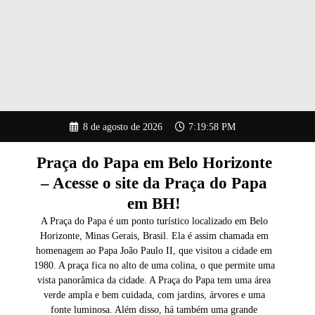
Pular
8 de agosto de 2026
7:19:59 PM
para
o
conteúdo
Praça do Papa em Belo Horizonte
– Acesse o site da Praça do Papa
em BH!
A Praça do Papa é um ponto turístico localizado em Belo
Horizonte, Minas Gerais, Brasil. Ela é assim chamada em
homenagem ao Papa João Paulo II, que visitou a cidade em
1980. A praça fica no alto de uma colina, o que permite uma
vista panorâmica da cidade. A Praça do Papa tem uma área
verde ampla e bem cuidada, com jardins, árvores e uma
fonte luminosa. Além disso, há também uma grande