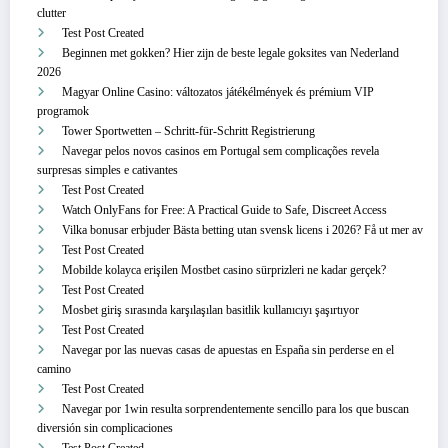
clutter
Test Post Created
Beginnen met gokken? Hier zijn de beste legale goksites van Nederland
2026
Magyar Online Casino: változatos játékélmények és prémium VIP
programok
Tower Sportwetten – Schritt‑für‑Schritt Registrierung
Navegar pelos novos casinos em Portugal sem complicações revela
surpresas simples e cativantes
Test Post Created
Watch OnlyFans for Free: A Practical Guide to Safe, Discreet Access
Vilka bonusar erbjuder Bästa betting utan svensk licens i 2026? Få ut mer av
Test Post Created
Mobilde kolayca erişilen Mostbet casino sürprizleri ne kadar gerçek?
Test Post Created
Mosbet giriş sırasında karşılaşılan basitlik kullanıcıyı şaşırtıyor
Test Post Created
Navegar por las nuevas casas de apuestas en España sin perderse en el
camino
Test Post Created
Navegar por 1win resulta sorprendentemente sencillo para los que buscan
diversión sin complicaciones