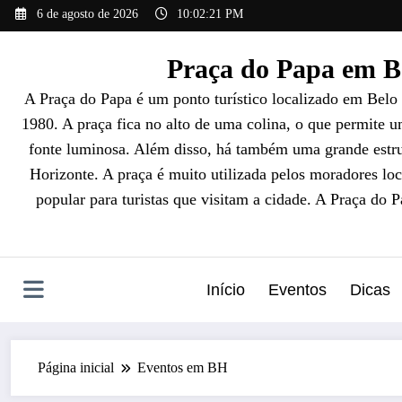
Pular
6 de agosto de 2026
10:02:22 PM
para
o
Praça do Papa em Be
conteúdo
A Praça do Papa é um ponto turístico localizado em Belo
1980. A praça fica no alto de uma colina, o que permite 
fonte luminosa. Além disso, há também uma grande estrut
Horizonte. A praça é muito utilizada pelos moradores loc
popular para turistas que visitam a cidade. A Praça do 
Início
Eventos
Dicas
Página inicial
Eventos em BH