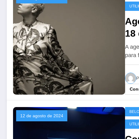
UTIL
Age
18
A age
para 
P
Cons
BELO
12 de agosto de 2024
UTIL