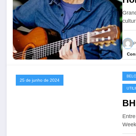
de
Gran
cultu
P
Cons
BELO
25 de junho de 2024
UTIL
BH
Entre
Week