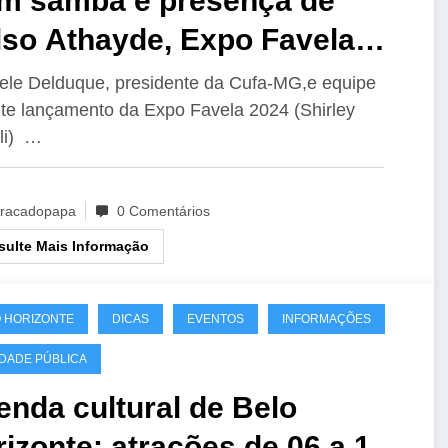
m samba e presença de
lso Athayde, Expo Favela
24 é lançada em BH
ele Delduque, presidente da Cufa-MG,e equipe
te lançamento da Expo Favela 2024 (Shirley
li) …
racadopapa
0 Comentários
ulte Mais Informação
 HORIZONTE
DICAS
EVENTOS
INFORMAÇÕES
IDADE PÚBLICA
nda cultural de Belo
izonte: atrações de 06 a 11