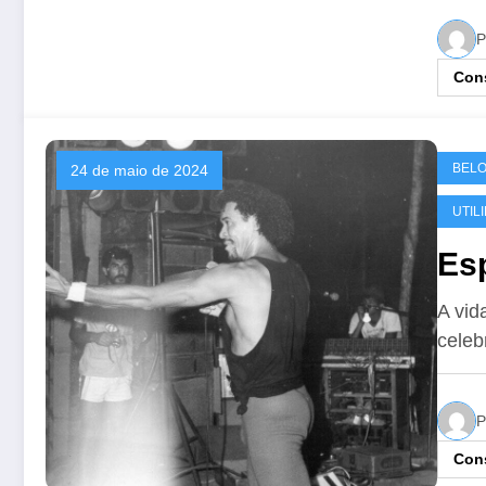
P
Cons
BELO
24 de maio de 2024
UTIL
Esp
A vid
celeb
P
Cons