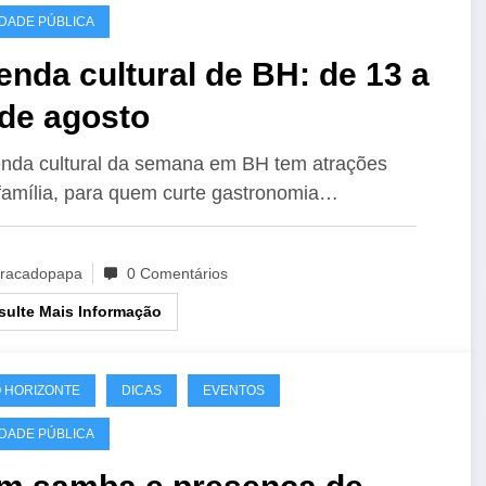
IDADE PÚBLICA
nda cultural de BH: de 13 a
 de agosto
nda cultural da semana em BH tem atrações
família, para quem curte gastronomia…
racadopapa
0 Comentários
ulte Mais Informação
 HORIZONTE
DICAS
EVENTOS
IDADE PÚBLICA