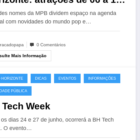
 Agosto
des nomes da MPB dividem espaço na agenda
ral com novidades do mundo pop e…
racadopapa
0 Comentários
ulte Mais Informação
 HORIZONTE
DICAS
EVENTOS
INFORMAÇÕES
IDADE PÚBLICA
 Tech Week
 os dias 24 e 27 de junho, ocorrerá a BH Tech
. O evento…