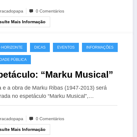
racadopapa
0 Comentários
ulte Mais Informação
 HORIZONTE
DICAS
EVENTOS
INFORMAÇÕES
IDADE PÚBLICA
etáculo: “Marku Musical”
a e a obra de Marku Ribas (1947-2013) será
rada no espetáculo “Marku Musical”,…
racadopapa
0 Comentários
ulte Mais Informação