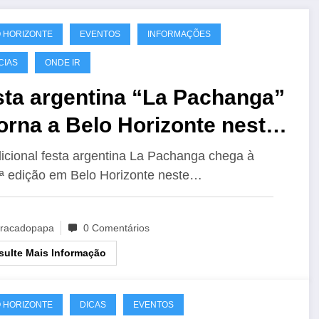
 HORIZONTE
EVENTOS
INFORMAÇÕES
CIAS
ONDE IR
sta argentina “La Pachanga”
orna a Belo Horizonte neste
m de semana
dicional festa argentina La Pachanga chega à
ª edição em Belo Horizonte neste…
racadopapa
0 Comentários
ulte Mais Informação
 HORIZONTE
DICAS
EVENTOS