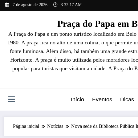
Pular
7 de agosto de 2026
3:32:19 AM
para
o
Praça do Papa em Be
conteúdo
A Praça do Papa é um ponto turístico localizado em Belo
1980. A praça fica no alto de uma colina, o que permite 
fonte luminosa. Além disso, há também uma grande estrut
Horizonte. A praça é muito utilizada pelos moradores loc
popular para turistas que visitam a cidade. A Praça do 
Início
Eventos
Dicas
Página inicial
Notícias
Nova sede da Biblioteca Pública I