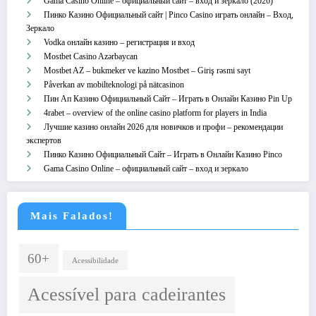
Gama Casino Online – официальный сайт – вход и зеркало (2026)
Пинко Казино Официальный сайт | Pinco Casino играть онлайн – Вход,
Зеркало
Vodka онлайн казино – регистрация и вход
Mostbet Casino Azərbaycan
Mostbet AZ – bukmeker ve kazino Mostbet – Giriş rəsmi sayt
Påverkan av mobilteknologi på nätcasinon
Пин Ап Казино Официальный Сайт – Играть в Онлайн Казино Pin Up
4rabet – overview of the online casino platform for players in India
Лучшие казино онлайн 2026 для новичков и профи – рекомендации
экспертов
Пинко Казино Официальный Сайт – Играть в Онлайн Казино Pinco
Gama Casino Online – официальный сайт – вход и зеркало
Mais Falados!
60+
Acessibilidade
Acessível para cadeirantes