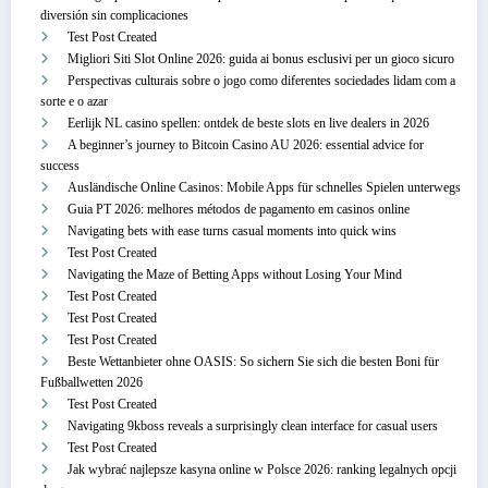
diversión sin complicaciones
Test Post Created
Migliori Siti Slot Online 2026: guida ai bonus esclusivi per un gioco sicuro
Perspectivas culturais sobre o jogo como diferentes sociedades lidam com a
sorte e o azar
Eerlijk NL casino spellen: ontdek de beste slots en live dealers in 2026
A beginner’s journey to Bitcoin Casino AU 2026: essential advice for
success
Ausländische Online Casinos: Mobile Apps für schnelles Spielen unterwegs
Guia PT 2026: melhores métodos de pagamento em casinos online
Navigating bets with ease turns casual moments into quick wins
Test Post Created
Navigating the Maze of Betting Apps without Losing Your Mind
Test Post Created
Test Post Created
Test Post Created
Beste Wettanbieter ohne OASIS: So sichern Sie sich die besten Boni für
Fußballwetten 2026
Test Post Created
Navigating 9kboss reveals a surprisingly clean interface for casual users
Test Post Created
Jak wybrać najlepsze kasyna online w Polsce 2026: ranking legalnych opcji