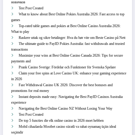
новичков
Test Post Created
What to know about Best Online Pokies Australia 2026: Fast access to top
games
Top-rated table games and pokies at Best Online Casino Australia 2026:
What to play
Raskere uttak og sikre betalinger: Hva du bør vite om Beste Casino på Nett
The ultimate guide to PayID Pokies Australia: fast withdrawals and trusted
transactions
Maximize your wins at Best Online Casino Canada 2026: Tips for secure
payments and
Prank Casino Sverige: Fördelar och Funktioner för Svenska Spelare
Claim your free spins at Love Casino UK: enhance your gaming experience
in 2026
Fast Withdrawal Casino UK 2026: Discover the best bonuses and
promotions for real money
Instant deposits made easy: Navigating the Best PayID Casinos Australia
experience
Navigating the Best Online Casino NZ Without Losing Your Way
Test Post Created
De top 5 functies die elk online casino in 2026 moet hebben
Mobil cihazlarda Mostbet casino sürətli və rahat oynamaq üçün ideal
seçimdir