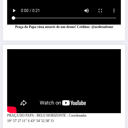
Praça do Papa vista através de um drone! Créditos: @aceleradrone
PRAÇA DO PAPA - BELO HORIZONTE - Coordenadas
19° 57' 27.11" S 43° 54' 52.58" O