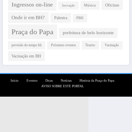
Ingressos on-line
Oficinas
Música
Inovação
Onde ir em BH?
Palestra
PBH
Praça do Papa
prefeitura de belo horizonte
Teatro
Próximos eventos
previsão do tempo bh
Vacinação
Vacinação em BH
Início
Eventos
Dicas
Notícias
História da Praça do Papa
AVISO SOBRE ESTE PORTAL