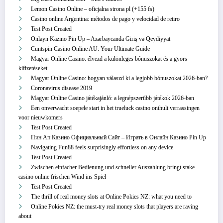
Lemon Casino Online – oficjalna strona pl (+155 fs)
Casino online Argentina: métodos de pago y velocidad de retiro
Test Post Created
Onlayn Kazino Pin Up – Azərbaycanda Giriş və Qeydiyyat
Cuntspin Casino Online AU: Your Ultimate Guide
Magyar Online Casino: élvezd a különleges bónuszokat és a gyors
kifizetéseket
Magyar Online Casino: hogyan válaszd ki a legjobb bónuszokat 2026-ban?
Coronavirus disease 2019
Magyar Online Casino játékajánló: a legnépszerűbb játékok 2026-ban
Een onverwacht soepele start in het trueluck casino onthult verrassingen
voor nieuwkomers
Test Post Created
Пин Ап Казино Официальный Сайт – Играть в Онлайн Казино Pin Up
Navigating Fun88 feels surprisingly effortless on any device
Test Post Created
Zwischen einfacher Bedienung und schneller Auszahlung bringt stake
casino online frischen Wind ins Spiel
Test Post Created
The thrill of real money slots at Online Pokies NZ: what you need to
Online Pokies NZ: the must-try real money slots that players are raving
about