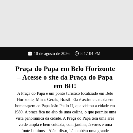
Pular
10 de agosto de 2026
8:17:05 PM
para
o
conteúdo
Praça do Papa em Belo Horizonte
– Acesse o site da Praça do Papa
em BH!
A Praça do Papa é um ponto turístico localizado em Belo
Horizonte, Minas Gerais, Brasil. Ela é assim chamada em
homenagem ao Papa João Paulo II, que visitou a cidade em
1980. A praça fica no alto de uma colina, o que permite uma
vista panorâmica da cidade. A Praça do Papa tem uma área
verde ampla e bem cuidada, com jardins, árvores e uma
fonte luminosa. Além disso, há também uma grande