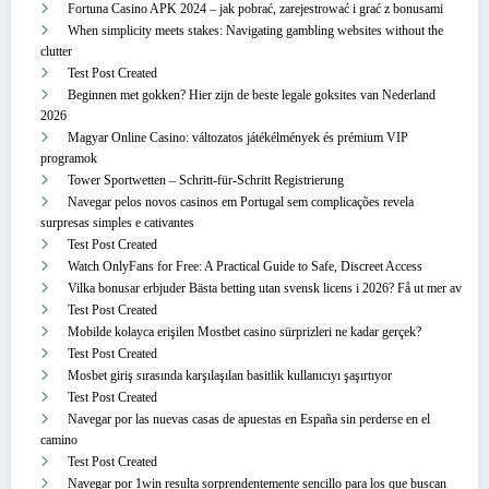
Fortuna Casino APK 2024 – jak pobrać, zarejestrować i grać z bonusami
When simplicity meets stakes: Navigating gambling websites without the
clutter
Test Post Created
Beginnen met gokken? Hier zijn de beste legale goksites van Nederland
2026
Magyar Online Casino: változatos játékélmények és prémium VIP
programok
Tower Sportwetten – Schritt‑für‑Schritt Registrierung
Navegar pelos novos casinos em Portugal sem complicações revela
surpresas simples e cativantes
Test Post Created
Watch OnlyFans for Free: A Practical Guide to Safe, Discreet Access
Vilka bonusar erbjuder Bästa betting utan svensk licens i 2026? Få ut mer av
Test Post Created
Mobilde kolayca erişilen Mostbet casino sürprizleri ne kadar gerçek?
Test Post Created
Mosbet giriş sırasında karşılaşılan basitlik kullanıcıyı şaşırtıyor
Test Post Created
Navegar por las nuevas casas de apuestas en España sin perderse en el
camino
Test Post Created
Navegar por 1win resulta sorprendentemente sencillo para los que buscan