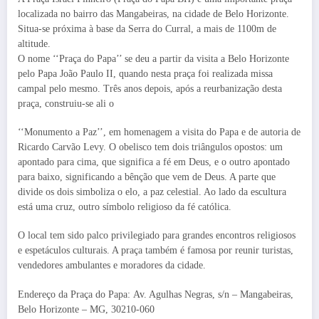
localizada no bairro das Mangabeiras, na cidade de Belo Horizonte.
Situa-se próxima à base da Serra do Curral, a mais de 1100m de
altitude.
O nome ‘‘Praça do Papa’’ se deu a partir da visita a Belo Horizonte
pelo Papa João Paulo II, quando nesta praça foi realizada missa
campal pelo mesmo. Três anos depois, após a reurbanização desta
praça, construiu-se ali o
‘‘Monumento a Paz’’, em homenagem a visita do Papa e de autoria de
Ricardo Carvão Levy. O obelisco tem dois triângulos opostos: um
apontado para cima, que significa a fé em Deus, e o outro apontado
para baixo, significando a bênção que vem de Deus. A parte que
divide os dois simboliza o elo, a paz celestial. Ao lado da escultura
está uma cruz, outro símbolo religioso da fé católica.
O local tem sido palco privilegiado para grandes encontros religiosos
e espetáculos culturais. A praça também é famosa por reunir turistas,
vendedores ambulantes e moradores da cidade.
Endereço da Praça do Papa: Av. Agulhas Negras, s/n – Mangabeiras,
Belo Horizonte – MG, 30210-060