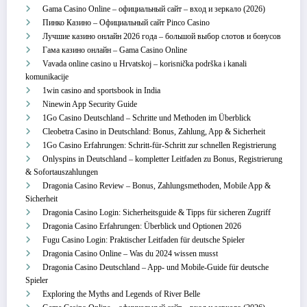
Gama Casino Online – официальный сайт – вход и зеркало (2026)
Пинко Казино – Официальный сайт Pinco Casino
Лучшие казино онлайн 2026 года – большой выбор слотов и бонусов
Гама казино онлайн – Gama Casino Online
Vavada online casino u Hrvatskoj – korisnička podrška i kanali
komunikacije
1win casino and sportsbook in India
Ninewin App Security Guide
1Go Casino Deutschland – Schritte und Methoden im Überblick
Cleobetra Casino in Deutschland: Bonus, Zahlung, App & Sicherheit
1Go Casino Erfahrungen: Schritt‑für‑Schritt zur schnellen Registrierung
Onlyspins in Deutschland – kompletter Leitfaden zu Bonus, Registrierung
& Sofortauszahlungen
Dragonia Casino Review – Bonus, Zahlungsmethoden, Mobile App &
Sicherheit
Dragonia Casino Login: Sicherheitsguide & Tipps für sicheren Zugriff
Dragonia Casino Erfahrungen: Überblick und Optionen 2026
Fugu Casino Login: Praktischer Leitfaden für deutsche Spieler
Dragonia Casino Online – Was du 2024 wissen musst
Dragonia Casino Deutschland – App‑ und Mobile‑Guide für deutsche
Spieler
Exploring the Myths and Legends of River Belle