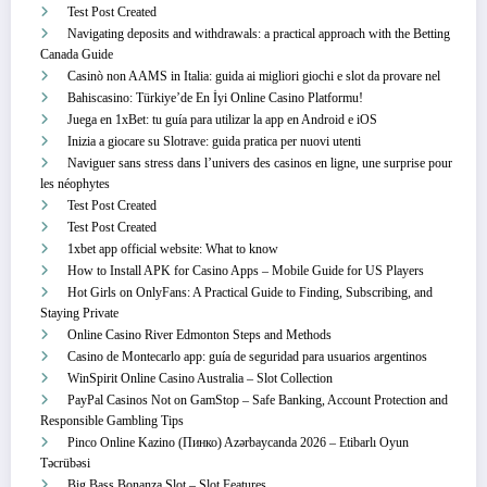
Test Post Created
Navigating deposits and withdrawals: a practical approach with the Betting
Canada Guide
Casinò non AAMS in Italia: guida ai migliori giochi e slot da provare nel
Bahiscasino: Türkiye’de En İyi Online Casino Platformu!
Juega en 1xBet: tu guía para utilizar la app en Android e iOS
Inizia a giocare su Slotrave: guida pratica per nuovi utenti
Naviguer sans stress dans l’univers des casinos en ligne, une surprise pour
les néophytes
Test Post Created
Test Post Created
1xbet app official website: What to know
How to Install APK for Casino Apps – Mobile Guide for US Players
Hot Girls on OnlyFans: A Practical Guide to Finding, Subscribing, and
Staying Private
Online Casino River Edmonton Steps and Methods
Casino de Montecarlo app: guía de seguridad para usuarios argentinos
WinSpirit Online Casino Australia – Slot Collection
PayPal Casinos Not on GamStop – Safe Banking, Account Protection and
Responsible Gambling Tips
Pinco Online Kazino (Пинко) Azərbaycanda 2026 – Etibarlı Oyun
Təcrübəsi
Big Bass Bonanza Slot – Slot Features