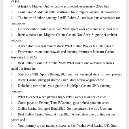
do gry
A legjobb Magyar Online Casino promóciók és ajánlatok 2026-ban
Casinò non AAMS in Italia: confronto tra le migliori opzioni di pagamento
The future of online gaming: PayID Pokies Australia and its advantages for
real money
De beste online casino apps van 2026: speel waar en wanneer je maar wilt
Inizia a giocare nei Migliori Online Casinò Non AAMS: guide ai prelievi
veloci e
A deep dive into real money slots: What Online Pokies NZ 2026 has to
Experience instant withdrawals and exciting features at Neosurf Casino
Australia this 2026
Best Online Casino Australia 2026: What makes our welcome bonuses
stand out from the
Start your NRL Sports Betting 2026 journey: essential steps for new players
Atefia Casino: przegląd slotów i gier, które warto wypróbować
Unlocking free spins: your guide to HighSpin Casino UK’s exciting
bonuses
What to expect when playing high-stakes games at online casinos
Como jogar no Fishing Time BGaming: guia prático para iniciantes
Online Casino Echtgeld Boni 2026: So maximieren Sie Ihre Gewinne
Best Online Casino South Africa 2026: A deep dive into thrilling casino
games and
Your journey to real money success at Fast Withdrawal Casino UK: Start