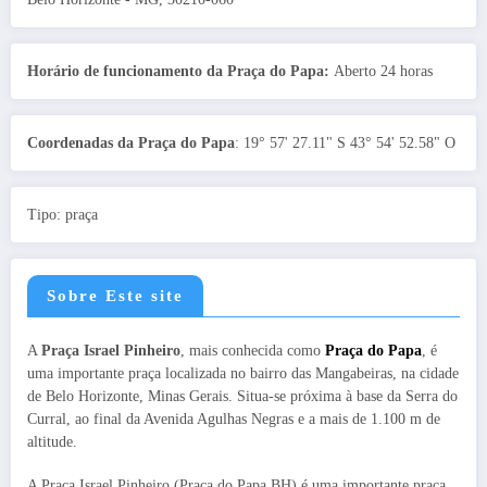
Horário de funcionamento da Praça do Papa:
Aberto 24 horas
Coordenadas da Praça do Papa
: 19° 57' 27.11" S 43° 54' 52.58" O
Tipo: praça
Sobre Este site
A
Praça Israel Pinheiro
, mais conhecida como
Praça do Papa
, é
uma importante praça localizada no bairro das Mangabeiras, na cidade
de Belo Horizonte, Minas Gerais. Situa-se próxima à base da Serra do
Curral, ao final da Avenida Agulhas Negras e a mais de 1.100 m de
altitude.
A Praça Israel Pinheiro (Praça do Papa BH) é uma importante praça