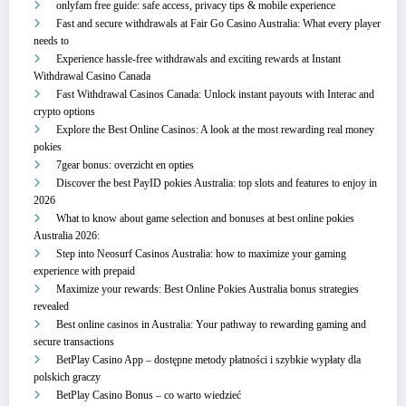
onlyfam free guide: safe access, privacy tips & mobile experience
Fast and secure withdrawals at Fair Go Casino Australia: What every player
needs to
Experience hassle-free withdrawals and exciting rewards at Instant
Withdrawal Casino Canada
Fast Withdrawal Casinos Canada: Unlock instant payouts with Interac and
crypto options
Explore the Best Online Casinos: A look at the most rewarding real money
pokies
7gear bonus: overzicht en opties
Discover the best PayID pokies Australia: top slots and features to enjoy in
2026
What to know about game selection and bonuses at best online pokies
Australia 2026:
Step into Neosurf Casinos Australia: how to maximize your gaming
experience with prepaid
Maximize your rewards: Best Online Pokies Australia bonus strategies
revealed
Best online casinos in Australia: Your pathway to rewarding gaming and
secure transactions
BetPlay Casino App – dostępne metody płatności i szybkie wypłaty dla
polskich graczy
BetPlay Casino Bonus – co warto wiedzieć