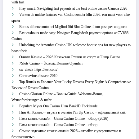
with fast
Play smart: Navigating fast payouts at the best online casino Canada 2026
Verken de unieke features van Casino zonder idin 2026: een must voor elke
speler
Bonus di benvenuto nei Migliori Siti Slot Online: il tuo pass per un gioco
Fast cashouts made easy: Navigate Bangladesh payment options at CV666
Casino
Unlocking the Amonbet Casino UK welcome bonus: tips for new players to
boost their
Олимп Казино – 2026 Казахстан Ставки на спорт и Olimp Casino
7Slots Casino – Ücretsiz Deneme Oyunları
cw-check-https://test.com/
Coronavirus disease 2019
Top Rituals to Enhance Your Lucky Dreams Every Night: A Comprehensive
Review of Dream Casino
Casino Glorion Online – Bonus‑Guide: Welcome‑Bonus,
Wettanforderungen & mehr
Populära Myter Om Casino Utan BankID Förklarade
Пин Ап Казино – играть в онлайн Pin Up Casino – официальный сайт
Гама казино онлайн – Gama Casino Online – обзор (2026)
Гама казино онлайн – Gama Casino Online – обзор
Самые надежные казино онлайн 2026 – играйте с уверенностью и
безопасностью