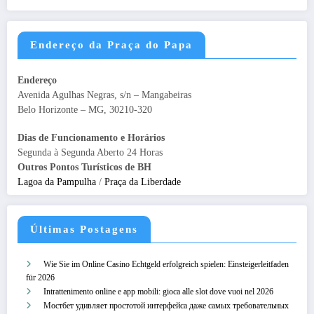
Endereço da Praça do Papa
Endereço
Avenida Agulhas Negras, s/n – Mangabeiras
Belo Horizonte – MG, 30210-320
Dias de Funcionamento e Horários
Segunda à Segunda Aberto 24 Horas
Outros Pontos Turísticos de BH
Lagoa da Pampulha
/
Praça da Liberdade
Últimas Postagens
Wie Sie im Online Casino Echtgeld erfolgreich spielen: Einsteigerleitfaden
für 2026
Intrattenimento online e app mobili: gioca alle slot dove vuoi nel 2026
Мостбет удивляет простотой интерфейса даже самых требовательных