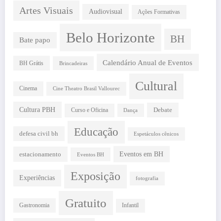
Artes Visuais
Audiovisual
Ações Formativas
Belo Horizonte
BH
Bate papo
Calendário Anual de Eventos
BH Grátis
Brincadeiras
Cultural
Cinema
Cine Theatro Brasil Vallourec
Cultura PBH
Debate
Curso e Oficina
Dança
Educação
defesa civil bh
Espetáculos cênicos
estacionamento
Eventos em BH
Eventos BH
Exposição
Experiências
fotografia
Gratuito
Gastronomia
Infantil