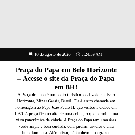
Pular
10 de agosto de 2026
7:24:41 AM
para
o
conteúdo
Praça do Papa em Belo Horizonte
– Acesse o site da Praça do Papa
em BH!
A Praça do Papa é um ponto turístico localizado em Belo
Horizonte, Minas Gerais, Brasil. Ela é assim chamada em
homenagem ao Papa João Paulo II, que visitou a cidade em
1980. A praça fica no alto de uma colina, o que permite uma
vista panorâmica da cidade. A Praça do Papa tem uma área
verde ampla e bem cuidada, com jardins, árvores e uma
fonte luminosa. Além disso, há também uma grande