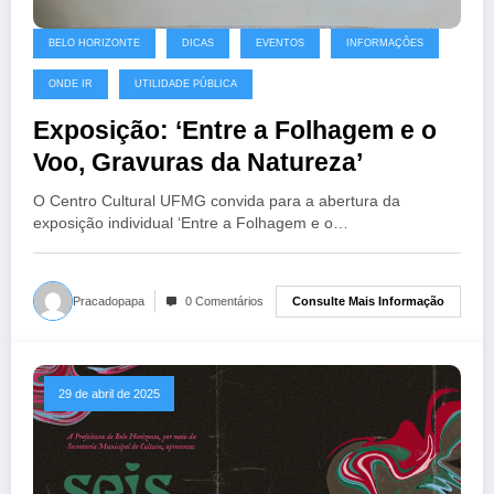
BELO HORIZONTE
DICAS
EVENTOS
INFORMAÇÕES
ONDE IR
UTILIDADE PÚBLICA
Exposição: ‘Entre a Folhagem e o
Voo, Gravuras da Natureza’
O Centro Cultural UFMG convida para a abertura da
exposição individual ‘Entre a Folhagem e o…
Consulte Mais Informação
Pracadopapa
0 Comentários
29 de abril de 2025