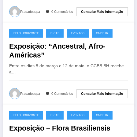
Consulte Mais Informação
Pracadopapa
0 Comentários
BELO HORIZONTE
DICAS
EVENTOS
ONDE IR
18 de março de 2025
Exposição: “Ancestral, Afro-
Américas”
Entre os dias 8 de março e 12 de maio, o CCBB BH recebe
a…
Consulte Mais Informação
Pracadopapa
0 Comentários
BELO HORIZONTE
DICAS
EVENTOS
ONDE IR
7 de março de 2025
Exposição – Flora Brasiliensis