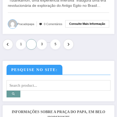
"Tutankamon, uma experiência imersiva" inaugura uma era
revolucionária de exploração do Antigo Egito no Brasil…
Consulte Mais Informação
Pracadopapa
0 Comentários
…
Paginação
1
2
3
5
de
posts
PESQUISE NO SITE:
INFORMAÇÕES SOBRE A PRAÇA DO PAPA, EM BELO