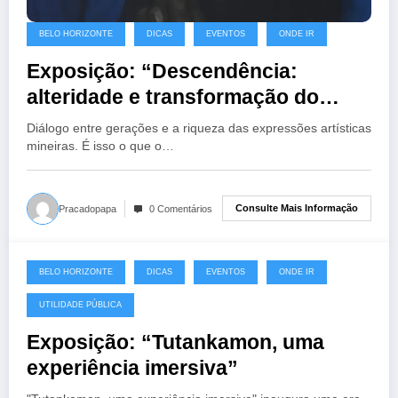
BELO HORIZONTE
DICAS
EVENTOS
ONDE IR
Exposição: “Descendência:
alteridade e transformação do
olhar”
Diálogo entre gerações e a riqueza das expressões artísticas
mineiras. É isso o que o…
Consulte Mais Informação
Pracadopapa
0 Comentários
BELO HORIZONTE
DICAS
EVENTOS
ONDE IR
7 de fevereiro de 2025
UTILIDADE PÚBLICA
Exposição: “Tutankamon, uma
experiência imersiva”