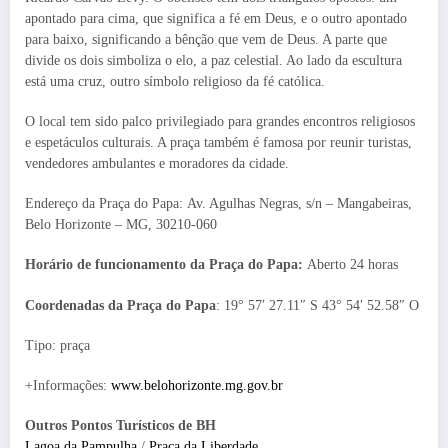
apontado para cima, que significa a fé em Deus, e o outro apontado
para baixo, significando a bênção que vem de Deus. A parte que
divide os dois simboliza o elo, a paz celestial. Ao lado da escultura
está uma cruz, outro símbolo religioso da fé católica.
O local tem sido palco privilegiado para grandes encontros religiosos
e espetáculos culturais. A praça também é famosa por reunir turistas,
vendedores ambulantes e moradores da cidade.
Endereço da Praça do Papa: Av. Agulhas Negras, s/n – Mangabeiras,
Belo Horizonte – MG, 30210-060
Horário de funcionamento da Praça do Papa:
Aberto 24 horas
Coordenadas da Praça do Papa
: 19° 57′ 27.11″ S 43° 54′ 52.58″ O
Tipo: praça
+Informações:
www.belohorizonte.mg.gov.br
Outros Pontos Turísticos de BH
Lagoa da Pampulha
/
Praça da Liberdade