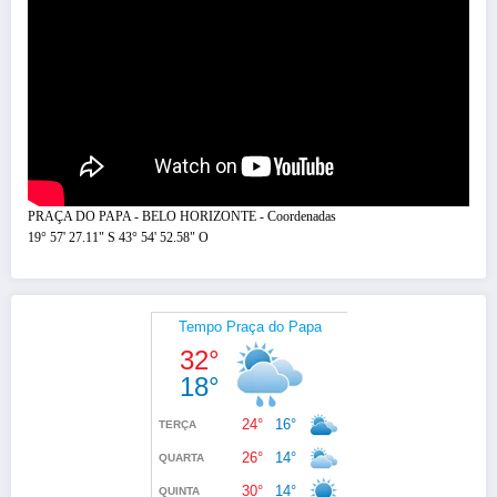
PRAÇA DO PAPA - BELO HORIZONTE - Coordenadas
19° 57' 27.11" S 43° 54' 52.58" O