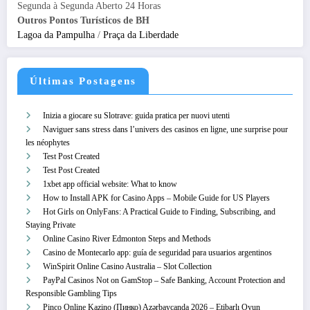
Segunda à Segunda Aberto 24 Horas
Outros Pontos Turísticos de BH
Lagoa da Pampulha
/
Praça da Liberdade
Últimas Postagens
Inizia a giocare su Slotrave: guida pratica per nuovi utenti
Naviguer sans stress dans l’univers des casinos en ligne, une surprise pour
les néophytes
Test Post Created
Test Post Created
1xbet app official website: What to know
How to Install APK for Casino Apps – Mobile Guide for US Players
Hot Girls on OnlyFans: A Practical Guide to Finding, Subscribing, and
Staying Private
Online Casino River Edmonton Steps and Methods
Casino de Montecarlo app: guía de seguridad para usuarios argentinos
WinSpirit Online Casino Australia – Slot Collection
PayPal Casinos Not on GamStop – Safe Banking, Account Protection and
Responsible Gambling Tips
Pinco Online Kazino (Пинко) Azərbaycanda 2026 – Etibarlı Oyun