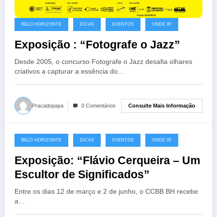
BELO HORIZONTE
DICAS
EVENTOS
ONDE IR
Exposição : “Fotografe o Jazz”
Desde 2005, o concurso Fotografe o Jazz desafia olhares
criativos a capturar a essência do…
Consulte Mais Informação
Pracadopapa
0 Comentários
BELO HORIZONTE
DICAS
EVENTOS
ONDE IR
21 de março de 2025
Exposição: “Flávio Cerqueira – Um
Escultor de Significados”
Entre os dias 12 de março e 2 de junho, o CCBB BH recebe
a…