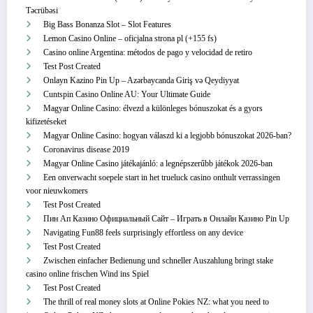
Təcrübəsi
Big Bass Bonanza Slot – Slot Features
Lemon Casino Online – oficjalna strona pl (+155 fs)
Casino online Argentina: métodos de pago y velocidad de retiro
Test Post Created
Onlayn Kazino Pin Up – Azərbaycanda Giriş və Qeydiyyat
Cuntspin Casino Online AU: Your Ultimate Guide
Magyar Online Casino: élvezd a különleges bónuszokat és a gyors
kifizetéseket
Magyar Online Casino: hogyan válaszd ki a legjobb bónuszokat 2026-ban?
Coronavirus disease 2019
Magyar Online Casino játékajánló: a legnépszerűbb játékok 2026-ban
Een onverwacht soepele start in het trueluck casino onthult verrassingen
voor nieuwkomers
Test Post Created
Пин Ап Казино Официальный Сайт – Играть в Онлайн Казино Pin Up
Navigating Fun88 feels surprisingly effortless on any device
Test Post Created
Zwischen einfacher Bedienung und schneller Auszahlung bringt stake
casino online frischen Wind ins Spiel
Test Post Created
The thrill of real money slots at Online Pokies NZ: what you need to