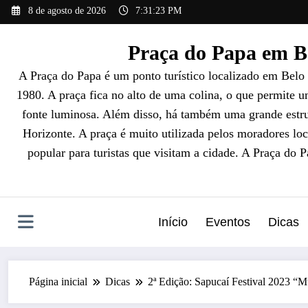
Pular
8 de agosto de 2026
7:31:24 PM
para
o
Praça do Papa em Be
conteúdo
A Praça do Papa é um ponto turístico localizado em Belo
1980. A praça fica no alto de uma colina, o que permite 
fonte luminosa. Além disso, há também uma grande estrut
Horizonte. A praça é muito utilizada pelos moradores loc
popular para turistas que visitam a cidade. A Praça do 
Início
Eventos
Dicas
Página inicial
Dicas
2ª Edição: Sapucaí Festival 2023 “