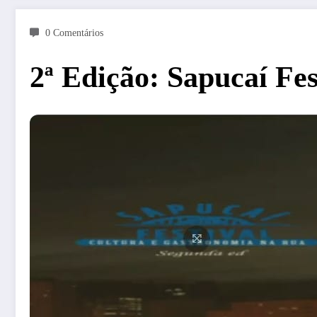
0 Comentários
2ª Edição: Sapucaí Fe