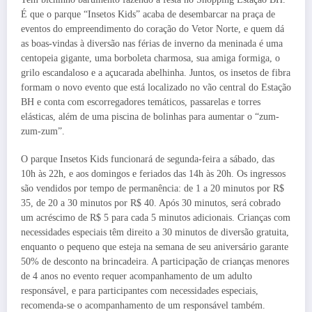
É que o parque “Insetos Kids” acaba de desembarcar na praça de
eventos do empreendimento do coração do Vetor Norte, e quem dá
as boas-vindas à diversão nas férias de inverno da meninada é uma
centopeia gigante, uma borboleta charmosa, sua amiga formiga, o
grilo escandaloso e a açucarada abelhinha. Juntos, os insetos de fibra
formam o novo evento que está localizado no vão central do Estação
BH e conta com escorregadores temáticos, passarelas e torres
elásticas, além de uma piscina de bolinhas para aumentar o “zum-
zum-zum”.
O parque Insetos Kids funcionará de segunda-feira a sábado, das
10h às 22h, e aos domingos e feriados das 14h às 20h. Os ingressos
são vendidos por tempo de permanência: de 1 a 20 minutos por R$
35, de 20 a 30 minutos por R$ 40. Após 30 minutos, será cobrado
um acréscimo de R$ 5 para cada 5 minutos adicionais. Crianças com
necessidades especiais têm direito a 30 minutos de diversão gratuita,
enquanto o pequeno que esteja na semana de seu aniversário garante
50% de desconto na brincadeira. A participação de crianças menores
de 4 anos no evento requer acompanhamento de um adulto
responsável, e para participantes com necessidades especiais,
recomenda-se o acompanhamento de um responsável também.