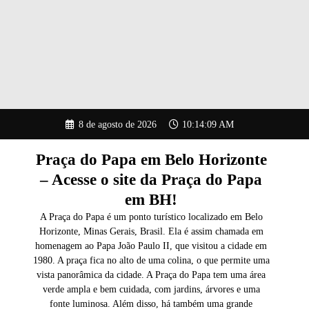
Pular
8 de agosto de 2026
10:14:10 AM
para
o
conteúdo
Praça do Papa em Belo Horizonte
– Acesse o site da Praça do Papa
em BH!
A Praça do Papa é um ponto turístico localizado em Belo
Horizonte, Minas Gerais, Brasil. Ela é assim chamada em
homenagem ao Papa João Paulo II, que visitou a cidade em
1980. A praça fica no alto de uma colina, o que permite uma
vista panorâmica da cidade. A Praça do Papa tem uma área
verde ampla e bem cuidada, com jardins, árvores e uma
fonte luminosa. Além disso, há também uma grande