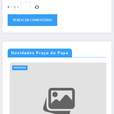
9
−
1
=
Novidades Praça do Papa
CIAS
NOTÍCI