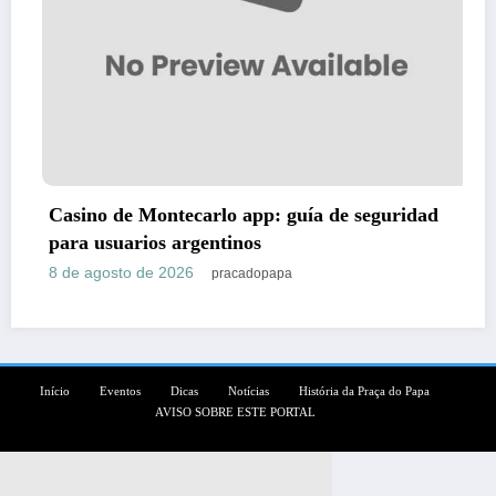
no de Montecarlo app: guía de seguridad
WinSp
 usuarios argentinos
Collec
agosto de 2026
8 de a
pracadopapa
Início
Eventos
Dicas
Notícias
História da Praça do Papa
AVISO SOBRE ESTE PORTAL