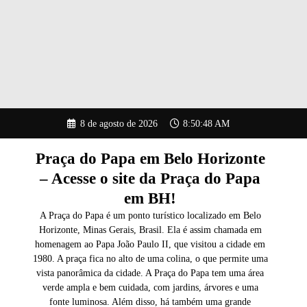
Pular
8 de agosto de 2026
8:50:49 AM
para
o
conteúdo
Praça do Papa em Belo Horizonte
– Acesse o site da Praça do Papa
em BH!
A Praça do Papa é um ponto turístico localizado em Belo
Horizonte, Minas Gerais, Brasil. Ela é assim chamada em
homenagem ao Papa João Paulo II, que visitou a cidade em
1980. A praça fica no alto de uma colina, o que permite uma
vista panorâmica da cidade. A Praça do Papa tem uma área
verde ampla e bem cuidada, com jardins, árvores e uma
fonte luminosa. Além disso, há também uma grande