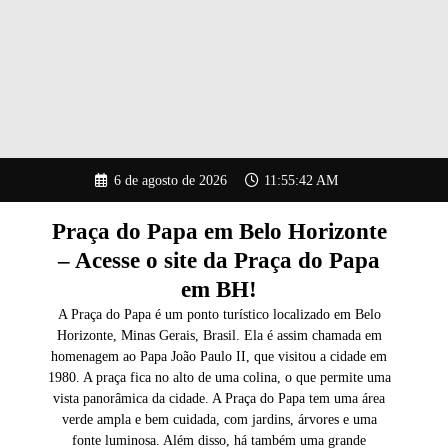
Pular
6 de agosto de 2026
11:55:43 AM
para
o
conteúdo
Praça do Papa em Belo Horizonte
– Acesse o site da Praça do Papa
em BH!
A Praça do Papa é um ponto turístico localizado em Belo
Horizonte, Minas Gerais, Brasil. Ela é assim chamada em
homenagem ao Papa João Paulo II, que visitou a cidade em
1980. A praça fica no alto de uma colina, o que permite uma
vista panorâmica da cidade. A Praça do Papa tem uma área
verde ampla e bem cuidada, com jardins, árvores e uma
fonte luminosa. Além disso, há também uma grande