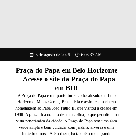
Pular
6 de agosto de 2026
6:08:38 AM
para
o
conteúdo
Praça do Papa em Belo Horizonte
– Acesse o site da Praça do Papa
em BH!
A Praça do Papa é um ponto turístico localizado em Belo
Horizonte, Minas Gerais, Brasil. Ela é assim chamada em
homenagem ao Papa João Paulo II, que visitou a cidade em
1980. A praça fica no alto de uma colina, o que permite uma
vista panorâmica da cidade. A Praça do Papa tem uma área
verde ampla e bem cuidada, com jardins, árvores e uma
fonte luminosa. Além disso, há também uma grande