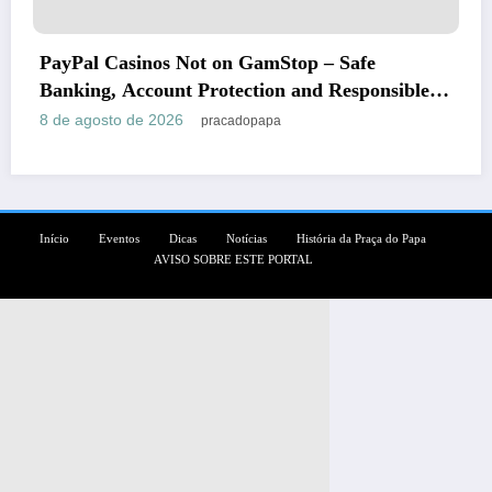
 GamStop – Safe
Pinco Online Kazino (П
ction and Responsible
2026 – Etibarlı Oyun Tə
8 de agosto de 2026
dopapa
pracado
Início
Eventos
Dicas
Notícias
História da Praça do Papa
AVISO SOBRE ESTE PORTAL