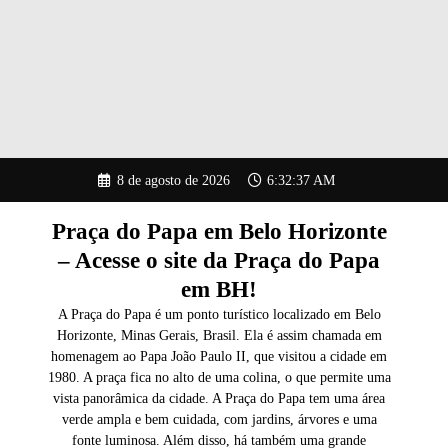
Pular
8 de agosto de 2026
6:32:38 AM
para
o
conteúdo
Praça do Papa em Belo Horizonte
– Acesse o site da Praça do Papa
em BH!
A Praça do Papa é um ponto turístico localizado em Belo
Horizonte, Minas Gerais, Brasil. Ela é assim chamada em
homenagem ao Papa João Paulo II, que visitou a cidade em
1980. A praça fica no alto de uma colina, o que permite uma
vista panorâmica da cidade. A Praça do Papa tem uma área
verde ampla e bem cuidada, com jardins, árvores e uma
fonte luminosa. Além disso, há também uma grande