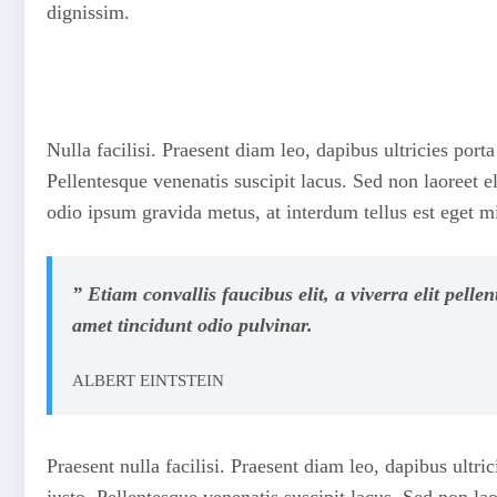
dignissim.
Nulla facilisi. Praesent diam leo, dapibus ultricies port
Pellentesque venenatis suscipit lacus. Sed non laoreet e
odio ipsum gravida metus, at interdum tellus est eget m
” Etiam convallis faucibus elit, a viverra elit pel
amet tincidunt odio pulvinar.
ALBERT EINTSTEIN
Praesent nulla facilisi. Praesent diam leo, dapibus ultri
justo. Pellentesque venenatis suscipit lacus. Sed non la