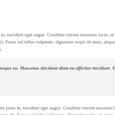
a in, tincidunt eget augue. Curabitur rutrum maximus lacus, ut s
lit. Fusce vel tellus vulputate, dignissim turpis sit amet, al
i.
lentesque eu. Maecenas tincidunt diam eu efficitur tincidunt
cies porta in, tincidunt eget augue. Curabitur rutrum maximus la
oreet elit. Fusce vel tellus vulputate, dignissim turpis sit a