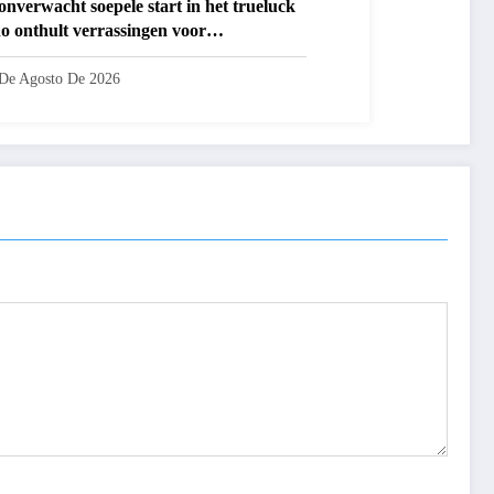
onverwacht soepele start in het trueluck
no onthult verrassingen voor
wkomers
De Agosto De 2026