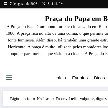
Pular
7 de agosto de 2026
8:11:17 PM
para
o
Praça do Papa em Be
conteúdo
A Praça do Papa é um ponto turístico localizado em Belo
1980. A praça fica no alto de uma colina, o que permite 
fonte luminosa. Além disso, há também uma grande estrut
Horizonte. A praça é muito utilizada pelos moradores loc
popular para turistas que visitam a cidade. A Praça do 
Início
Eventos
Dicas
Página inicial
Notícias
Fusce vel tellus vulputate, dignissi