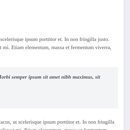
celerisque ipsum porttitor et. In non fringilla justo.
iquet mi. Etiam elementum, massa et fermentum viverra,
. Morbi semper ipsum sit amet nibh maximus, sit
cus, ut scelerisque ipsum porttitor et. In non fringilla
met, aliquet mi. Etiam elementum, massa et fermentum