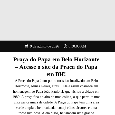
Pular
9 de agosto de 2026
8:30:09 AM
para
o
conteúdo
Praça do Papa em Belo Horizonte
– Acesse o site da Praça do Papa
em BH!
A Praça do Papa é um ponto turístico localizado em Belo
Horizonte, Minas Gerais, Brasil. Ela é assim chamada em
homenagem ao Papa João Paulo II, que visitou a cidade em
1980. A praça fica no alto de uma colina, o que permite uma
vista panorâmica da cidade. A Praça do Papa tem uma área
verde ampla e bem cuidada, com jardins, árvores e uma
fonte luminosa. Além disso, há também uma grande