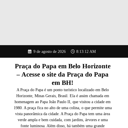
Pular
9 de agosto de 2026
8:13:13 AM
para
o
conteúdo
Praça do Papa em Belo Horizonte
– Acesse o site da Praça do Papa
em BH!
A Praça do Papa é um ponto turístico localizado em Belo
Horizonte, Minas Gerais, Brasil. Ela é assim chamada em
homenagem ao Papa João Paulo II, que visitou a cidade em
1980. A praça fica no alto de uma colina, o que permite uma
vista panorâmica da cidade. A Praça do Papa tem uma área
verde ampla e bem cuidada, com jardins, árvores e uma
fonte luminosa. Além disso, há também uma grande