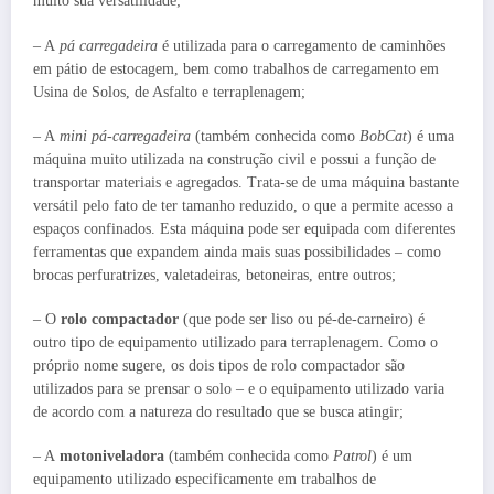
muito sua versatilidade;
– A
pá carregadeira
é utilizada para o carregamento de caminhões
em pátio de estocagem, bem como trabalhos de carregamento em
Usina de Solos, de Asfalto e terraplenagem;
– A
mini pá-carregadeira
(também conhecida como
BobCat
) é uma
máquina muito utilizada na construção civil e possui a função de
transportar materiais e agregados. Trata-se de uma máquina bastante
versátil pelo fato de ter tamanho reduzido, o que a permite acesso a
espaços confinados. Esta máquina pode ser equipada com diferentes
ferramentas que expandem ainda mais suas possibilidades – como
brocas perfuratrizes, valetadeiras, betoneiras, entre outros;
– O
rolo com
pact
ador
(que pode ser liso ou pé-de-carneiro) é
outro tipo de equipamento utilizado para terraplenagem. Como o
próprio nome sugere, os dois tipos de rolo compactador são
utilizados para se prensar o solo – e o equipamento utilizado varia
de acordo com a natureza do resultado que se busca atingir;
– A
motoniveladora
(também conhecida como
Patrol
) é um
equipamento utilizado especificamente em trabalhos de