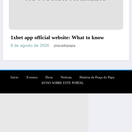
How to Install APK for Casino Apps – Mobile
Guide for US Players
8 de agosto de 2026
pracadopapa
Início
Eventos
Dicas
Notícias
História da Praça do Papa
AVISO SOBRE ESTE PORTAL