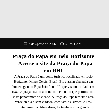
Pular
7 de agosto de 2026
6:53:22 AM
para
o
conteúdo
Praça do Papa em Belo Horizonte
– Acesse o site da Praça do Papa
em BH!
A Praça do Papa é um ponto turístico localizado em Belo
Horizonte, Minas Gerais, Brasil. Ela é assim chamada em
homenagem ao Papa João Paulo II, que visitou a cidade em
1980. A praça fica no alto de uma colina, o que permite uma
vista panorâmica da cidade. A Praça do Papa tem uma área
verde ampla e bem cuidada, com jardins, árvores e uma
fonte luminosa. Além disso, há também uma grande