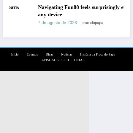
Navigating Fun88 feels surprisingly effortless on
any device
7 de agosto de 2026
pracadopapa
Início
Eventos
Dicas
Notícias
História da Praça do Papa
AVISO SOBRE ESTE PORTAL