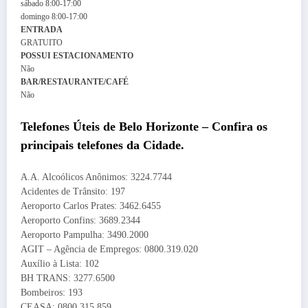
sábado
8:00-17:00
domingo
8:00-17:00
ENTRADA
GRATUITO
POSSUI ESTACIONAMENTO
Não
BAR/RESTAURANTE/CAFÉ
Não
Telefones Úteis de Belo Horizonte – Confira os
principais telefones da Cidade.
A.A. Alcoólicos Anônimos: 3224.7744
Acidentes de Trânsito: 197
Aeroporto Carlos Prates: 3462.6455
Aeroporto Confins: 3689.2344
Aeroporto Pampulha: 3490.2000
AGIT – Agência de Empregos: 0800.319.020
Auxílio à Lista: 102
BH TRANS: 3277.6500
Bombeiros: 193
CEASA: 0800.315.859