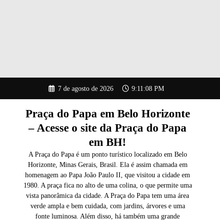
Pular
7 de agosto de 2026
9:11:09 PM
para
o
conteúdo
Praça do Papa em Belo Horizonte
– Acesse o site da Praça do Papa
em BH!
A Praça do Papa é um ponto turístico localizado em Belo
Horizonte, Minas Gerais, Brasil. Ela é assim chamada em
homenagem ao Papa João Paulo II, que visitou a cidade em
1980. A praça fica no alto de uma colina, o que permite uma
vista panorâmica da cidade. A Praça do Papa tem uma área
verde ampla e bem cuidada, com jardins, árvores e uma
fonte luminosa. Além disso, há também uma grande