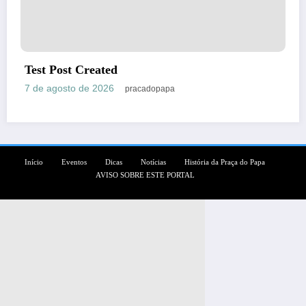
Пин Ап Казино Официальный Сай
в Онлайн Казино Pin Up
7 de agosto de 2026
pracadopapa
Início
Eventos
Dicas
Notícias
História da Praça do Papa
AVISO SOBRE ESTE PORTAL