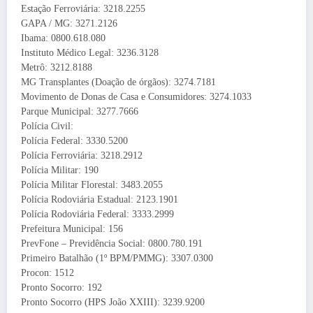
Estação Ferroviária: 3218.2255
GAPA / MG: 3271.2126
Ibama: 0800.618.080
Instituto Médico Legal: 3236.3128
Metrô: 3212.8188
MG Transplantes (Doação de órgãos): 3274.7181
Movimento de Donas de Casa e Consumidores: 3274.1033
Parque Municipal: 3277.7666
Polícia Civil:
Polícia Federal: 3330.5200
Polícia Ferroviária: 3218.2912
Polícia Militar: 190
Polícia Militar Florestal: 3483.2055
Polícia Rodoviária Estadual: 2123.1901
Polícia Rodoviária Federal: 3333.2999
Prefeitura Municipal: 156
PrevFone – Previdência Social: 0800.780.191
Primeiro Batalhão (1º BPM/PMMG): 3307.0300
Procon: 1512
Pronto Socorro: 192
Pronto Socorro (HPS João XXIII): 3239.9200