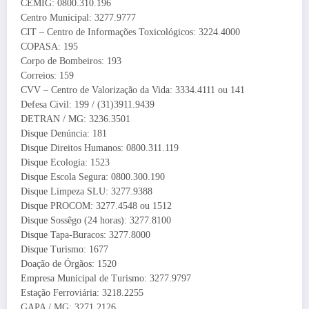
CEMIG: 0800.310.196
Centro Municipal: 3277.9777
CIT – Centro de Informações Toxicológicos: 3224.4000
COPASA: 195
Corpo de Bombeiros: 193
Correios: 159
CVV – Centro de Valorização da Vida: 3334.4111 ou 141
Defesa Civil: 199 / (31)3911.9439
DETRAN / MG: 3236.3501
Disque Denúncia: 181
Disque Direitos Humanos: 0800.311.119
Disque Ecologia: 1523
Disque Escola Segura: 0800.300.190
Disque Limpeza SLU: 3277.9388
Disque PROCOM: 3277.4548 ou 1512
Disque Sossêgo (24 horas): 3277.8100
Disque Tapa-Buracos: 3277.8000
Disque Turismo: 1677
Doação de Órgãos: 1520
Empresa Municipal de Turismo: 3277.9797
Estação Ferroviária: 3218.2255
GAPA / MG: 3271.2126