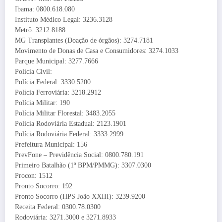
Ibama: 0800.618.080
Instituto Médico Legal: 3236.3128
Metrô: 3212.8188
MG Transplantes (Doação de órgãos): 3274.7181
Movimento de Donas de Casa e Consumidores: 3274.1033
Parque Municipal: 3277.7666
Polícia Civil:
Polícia Federal: 3330.5200
Polícia Ferroviária: 3218.2912
Polícia Militar: 190
Polícia Militar Florestal: 3483.2055
Polícia Rodoviária Estadual: 2123.1901
Polícia Rodoviária Federal: 3333.2999
Prefeitura Municipal: 156
PrevFone – Previdência Social: 0800.780.191
Primeiro Batalhão (1º BPM/PMMG): 3307.0300
Procon: 1512
Pronto Socorro: 192
Pronto Socorro (HPS João XXIII): 3239.9200
Receita Federal: 0300.78.0300
Rodoviária: 3271.3000 e 3271.8933