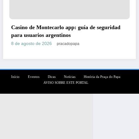
p: guía de seguridad
WinSpirit Online Casino A
Collection
8 de agosto de 2026
papa
pracadop
Início
Eventos
Dicas
Notícias
História da Praça do Papa
AVISO SOBRE ESTE PORTAL