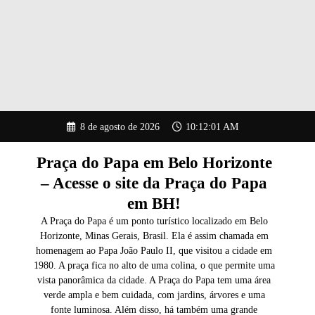
Pular
8 de agosto de 2026
10:12:02 AM
para
o
conteúdo
Praça do Papa em Belo Horizonte
– Acesse o site da Praça do Papa
em BH!
A Praça do Papa é um ponto turístico localizado em Belo
Horizonte, Minas Gerais, Brasil. Ela é assim chamada em
homenagem ao Papa João Paulo II, que visitou a cidade em
1980. A praça fica no alto de uma colina, o que permite uma
vista panorâmica da cidade. A Praça do Papa tem uma área
verde ampla e bem cuidada, com jardins, árvores e uma
fonte luminosa. Além disso, há também uma grande