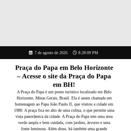
Pular
7 de agosto de 2026
8:28:10 PM
para
o
conteúdo
Praça do Papa em Belo Horizonte
– Acesse o site da Praça do Papa
em BH!
A Praça do Papa é um ponto turístico localizado em Belo
Horizonte, Minas Gerais, Brasil. Ela é assim chamada em
homenagem ao Papa João Paulo II, que visitou a cidade em
1980. A praça fica no alto de uma colina, o que permite uma
vista panorâmica da cidade. A Praça do Papa tem uma área
verde ampla e bem cuidada, com jardins, árvores e uma
fonte luminosa. Além disso, há também uma grande