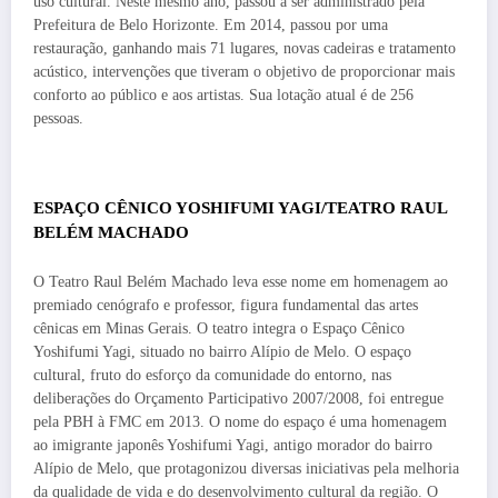
uso cultural. Neste mesmo ano, passou a ser administrado pela
Prefeitura de Belo Horizonte. Em 2014, passou por uma
restauração, ganhando mais 71 lugares, novas cadeiras e tratamento
acústico, intervenções que tiveram o objetivo de proporcionar mais
conforto ao público e aos artistas. Sua lotação atual é de 256
pessoas.
ESPAÇO CÊNICO YOSHIFUMI YAGI/TEATRO RAUL
BELÉM MACHADO
O Teatro Raul Belém Machado leva esse nome em homenagem ao
premiado cenógrafo e professor, figura fundamental das artes
cênicas em Minas Gerais. O teatro integra o Espaço Cênico
Yoshifumi Yagi, situado no bairro Alípio de Melo. O espaço
cultural, fruto do esforço da comunidade do entorno, nas
deliberações do Orçamento Participativo 2007/2008, foi entregue
pela PBH à FMC em 2013. O nome do espaço é uma homenagem
ao imigrante japonês Yoshifumi Yagi, antigo morador do bairro
Alípio de Melo, que protagonizou diversas iniciativas pela melhoria
da qualidade de vida e do desenvolvimento cultural da região. O