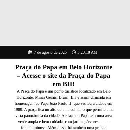
Pular
7 de agosto de 2026
3:20:19 AM
para
o
conteúdo
Praça do Papa em Belo Horizonte
– Acesse o site da Praça do Papa
em BH!
A Praça do Papa é um ponto turístico localizado em Belo
Horizonte, Minas Gerais, Brasil. Ela é assim chamada em
homenagem ao Papa João Paulo II, que visitou a cidade em
1980. A praça fica no alto de uma colina, o que permite uma
vista panorâmica da cidade. A Praça do Papa tem uma área
verde ampla e bem cuidada, com jardins, árvores e uma
fonte luminosa. Além disso, há também uma grande