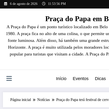
Pular
6 de agosto de 2026
11:53:57 PM
para
o
Praça do Papa em Be
conteúdo
A Praça do Papa é um ponto turístico localizado em Belo
1980. A praça fica no alto de uma colina, o que permite 
fonte luminosa. Além disso, há também uma grande estrut
Horizonte. A praça é muito utilizada pelos moradores loc
popular para turistas que visitam a cidade. A Praça do 
Início
Eventos
Dicas
Página inicial
Notícias
Praça do Papa terá festival de ce