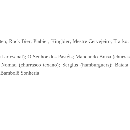
p; Rock Bier; Piabier; Kingbier; Mestre Cervejeiro; Trarko;
l artesanal); O Senhor dos Pastéis; Mandando Brasa (churr
; Nomad (churrasco texano); Sergius (hamburguers); Batat
 Bambolê Sonheria