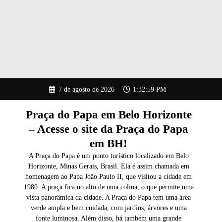
Pular
7 de agosto de 2026
1:33:00 PM
para
o
conteúdo
Praça do Papa em Belo Horizonte
– Acesse o site da Praça do Papa
em BH!
A Praça do Papa é um ponto turístico localizado em Belo
Horizonte, Minas Gerais, Brasil. Ela é assim chamada em
homenagem ao Papa João Paulo II, que visitou a cidade em
1980. A praça fica no alto de uma colina, o que permite uma
vista panorâmica da cidade. A Praça do Papa tem uma área
verde ampla e bem cuidada, com jardins, árvores e uma
fonte luminosa. Além disso, há também uma grande