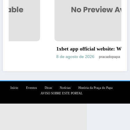
1xbet app official website: What to know
8 de agosto de 2026
pracadopapa
Início
Eventos
Dicas
Notícias
História da Praça do Papa
AVISO SOBRE ESTE PORTAL