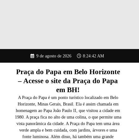
Pular
9 de agosto de 2026
8:24:43 AM
para
o
conteúdo
Praça do Papa em Belo Horizonte
– Acesse o site da Praça do Papa
em BH!
A Praça do Papa é um ponto turístico localizado em Belo
Horizonte, Minas Gerais, Brasil. Ela é assim chamada em
homenagem ao Papa João Paulo II, que visitou a cidade em
1980. A praça fica no alto de uma colina, o que permite uma
vista panorâmica da cidade. A Praça do Papa tem uma área
verde ampla e bem cuidada, com jardins, árvores e uma
fonte luminosa. Além disso, há também uma grande