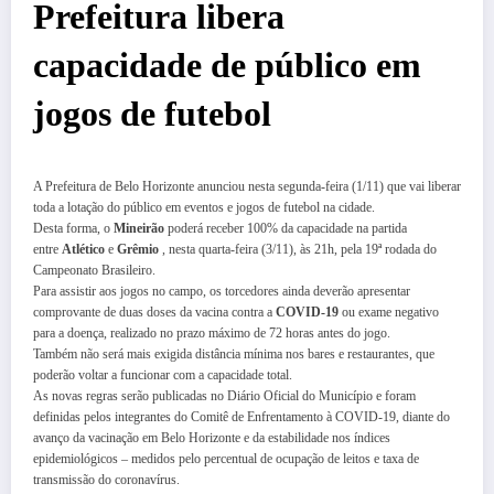
Prefeitura libera
capacidade de público em
jogos de futebol
A Prefeitura de Belo Horizonte anunciou nesta segunda-feira (1/11) que vai liberar
toda a lotação do público em eventos e jogos de futebol na cidade.
Desta forma, o
Mineirão
poderá receber 100% da capacidade na partida
entre
Atlético
e
Grêmio
, nesta quarta-feira (3/11), às 21h, pela 19ª rodada do
Campeonato Brasileiro.
Para assistir aos jogos no campo, os torcedores ainda deverão apresentar
comprovante de duas doses da vacina contra a
COVID-19
ou exame negativo
para a doença, realizado no prazo máximo de 72 horas antes do jogo.
Também não será mais exigida distância mínima nos bares e restaurantes, que
poderão voltar a funcionar com a capacidade total.
As novas regras serão publicadas no Diário Oficial do Município e foram
definidas pelos integrantes do Comitê de Enfrentamento à COVID-19, diante do
avanço da vacinação em Belo Horizonte e da estabilidade nos índices
epidemiológicos – medidos pelo percentual de ocupação de leitos e taxa de
transmissão do coronavírus.