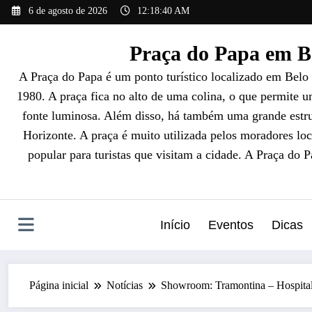
Pular
6 de agosto de 2026
12:18:41 AM
para
o
Praça do Papa em Be
conteúdo
A Praça do Papa é um ponto turístico localizado em Belo
1980. A praça fica no alto de uma colina, o que permite 
fonte luminosa. Além disso, há também uma grande estrut
Horizonte. A praça é muito utilizada pelos moradores loc
popular para turistas que visitam a cidade. A Praça do 
Início
Eventos
Dicas
Página inicial
Notícias
Showroom: Tramontina – Hospital