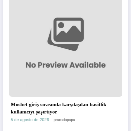
asında karşılaşılan basitlik
Test Post Create
tıyor
5 de agosto de 2026
26
pracadopapa