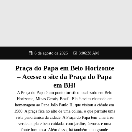
Pular
6 de agosto de 2026
3:06:39 AM
para
o
conteúdo
Praça do Papa em Belo Horizonte
– Acesse o site da Praça do Papa
em BH!
A Praça do Papa é um ponto turístico localizado em Belo
Horizonte, Minas Gerais, Brasil. Ela é assim chamada em
homenagem ao Papa João Paulo II, que visitou a cidade em
1980. A praça fica no alto de uma colina, o que permite uma
vista panorâmica da cidade. A Praça do Papa tem uma área
verde ampla e bem cuidada, com jardins, árvores e uma
fonte luminosa. Além disso, há também uma grande