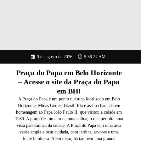
Pular
9 de agosto de 2026
5:56:28 AM
para
o
conteúdo
Praça do Papa em Belo Horizonte
– Acesse o site da Praça do Papa
em BH!
A Praça do Papa é um ponto turístico localizado em Belo
Horizonte, Minas Gerais, Brasil. Ela é assim chamada em
homenagem ao Papa João Paulo II, que visitou a cidade em
1980. A praça fica no alto de uma colina, o que permite uma
vista panorâmica da cidade. A Praça do Papa tem uma área
verde ampla e bem cuidada, com jardins, árvores e uma
fonte luminosa. Além disso, há também uma grande