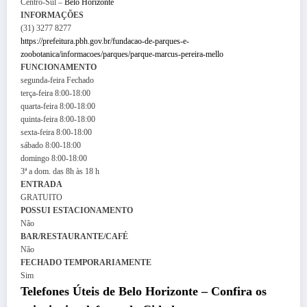
Centro-Sul –
Belo Horizonte
INFORMAÇÕES
(31) 3277 8277
https://prefeitura.pbh.gov.br/fundacao-de-parques-e-
zoobotanica/informacoes/parques/parque-marcus-pereira-mello
FUNCIONAMENTO
segunda-feira
Fechado
terça-feira
8:00-18:00
quarta-feira
8:00-18:00
quinta-feira
8:00-18:00
sexta-feira
8:00-18:00
sábado
8:00-18:00
domingo
8:00-18:00
3ª a dom. das 8h às 18 h
ENTRADA
GRATUITO
POSSUI ESTACIONAMENTO
Não
BAR/RESTAURANTE/CAFÉ
Não
FECHADO TEMPORARIAMENTE
Sim
Telefones Úteis de Belo Horizonte – Confira os