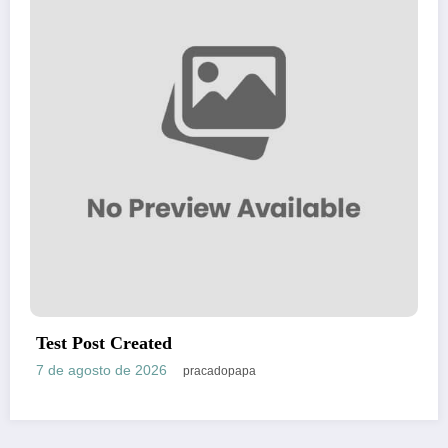
onlyfam free guide: safe access, priv
mobile experience
6 de agosto de 2026
pracadopapa