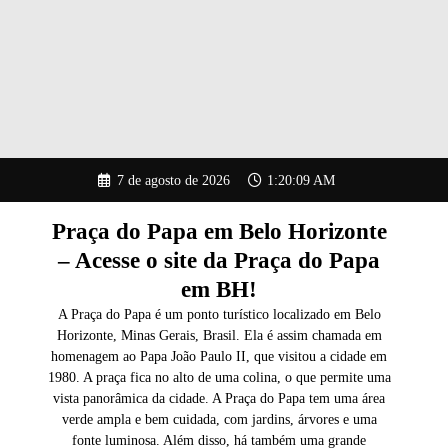
Pular
7 de agosto de 2026
1:20:10 AM
para
o
conteúdo
Praça do Papa em Belo Horizonte
– Acesse o site da Praça do Papa
em BH!
A Praça do Papa é um ponto turístico localizado em Belo
Horizonte, Minas Gerais, Brasil. Ela é assim chamada em
homenagem ao Papa João Paulo II, que visitou a cidade em
1980. A praça fica no alto de uma colina, o que permite uma
vista panorâmica da cidade. A Praça do Papa tem uma área
verde ampla e bem cuidada, com jardins, árvores e uma
fonte luminosa. Além disso, há também uma grande