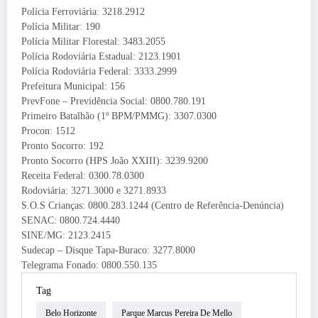
Polícia Ferroviária: 3218.2912
Polícia Militar: 190
Polícia Militar Florestal: 3483.2055
Polícia Rodoviária Estadual: 2123.1901
Polícia Rodoviária Federal: 3333.2999
Prefeitura Municipal: 156
PrevFone – Previdência Social: 0800.780.191
Primeiro Batalhão (1º BPM/PMMG): 3307.0300
Procon: 1512
Pronto Socorro: 192
Pronto Socorro (HPS João XXIII): 3239.9200
Receita Federal: 0300.78.0300
Rodoviária: 3271.3000 e 3271.8933
S.O.S Crianças: 0800.283.1244 (Centro de Referência-Denúncia)
SENAC: 0800.724.4440
SINE/MG: 2123.2415
Sudecap – Disque Tapa-Buraco: 3277.8000
Telegrama Fonado: 0800.550.135
Tag
Belo Horizonte
Parque Marcus Pereira De Mello