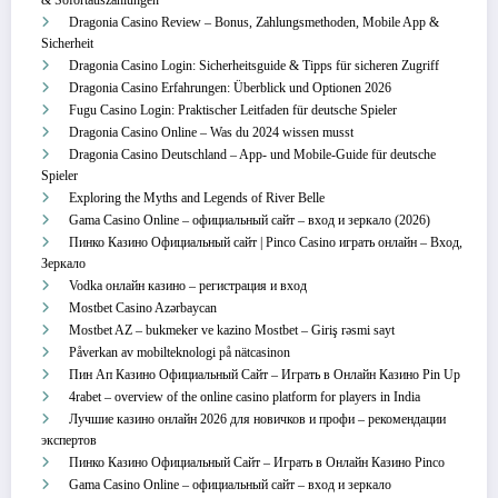
Dragonia Casino Review – Bonus, Zahlungsmethoden, Mobile App &
Sicherheit
Dragonia Casino Login: Sicherheitsguide & Tipps für sicheren Zugriff
Dragonia Casino Erfahrungen: Überblick und Optionen 2026
Fugu Casino Login: Praktischer Leitfaden für deutsche Spieler
Dragonia Casino Online – Was du 2024 wissen musst
Dragonia Casino Deutschland – App‑ und Mobile‑Guide für deutsche
Spieler
Exploring the Myths and Legends of River Belle
Gama Casino Online – официальный сайт – вход и зеркало (2026)
Пинко Казино Официальный сайт | Pinco Casino играть онлайн – Вход,
Зеркало
Vodka онлайн казино – регистрация и вход
Mostbet Casino Azərbaycan
Mostbet AZ – bukmeker ve kazino Mostbet – Giriş rəsmi sayt
Påverkan av mobilteknologi på nätcasinon
Пин Ап Казино Официальный Сайт – Играть в Онлайн Казино Pin Up
4rabet – overview of the online casino platform for players in India
Лучшие казино онлайн 2026 для новичков и профи – рекомендации
экспертов
Пинко Казино Официальный Сайт – Играть в Онлайн Казино Pinco
Gama Casino Online – официальный сайт – вход и зеркало