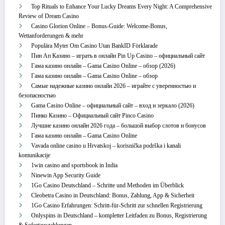
Top Rituals to Enhance Your Lucky Dreams Every Night: A Comprehensive
Review of Dream Casino
Casino Glorion Online – Bonus‑Guide: Welcome‑Bonus,
Wettanforderungen & mehr
Populära Myter Om Casino Utan BankID Förklarade
Пин Ап Казино – играть в онлайн Pin Up Casino – официальный сайт
Гама казино онлайн – Gama Casino Online – обзор (2026)
Гама казино онлайн – Gama Casino Online – обзор
Самые надежные казино онлайн 2026 – играйте с уверенностью и
безопасностью
Gama Casino Online – официальный сайт – вход и зеркало (2026)
Пинко Казино – Официальный сайт Pinco Casino
Лучшие казино онлайн 2026 года – большой выбор слотов и бонусов
Гама казино онлайн – Gama Casino Online
Vavada online casino u Hrvatskoj – korisnička podrška i kanali
komunikacije
1win casino and sportsbook in India
Ninewin App Security Guide
1Go Casino Deutschland – Schritte und Methoden im Überblick
Cleobetra Casino in Deutschland: Bonus, Zahlung, App & Sicherheit
1Go Casino Erfahrungen: Schritt‑für‑Schritt zur schnellen Registrierung
Onlyspins in Deutschland – kompletter Leitfaden zu Bonus, Registrierung
& Sofortauszahlungen