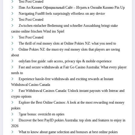
Test Post Created
Пин Ап Казино Официальный Сайт – Играть в Онлайн Казино Pin Up
Navigating Fun88 feels surprisingly effortless on any device
Test Post Created
Zwischen einfacher Bedienung und schneller Auszahlung bringt stake
casino online frischen Wind ins Spiel
Test Post Created
The thrill of real money slots at Online Pokies NZ: what you need to
Online Pokies NZ: the must-try real money slots that players are raving
about
onlyfam free guide: safe access, privacy tips & mobile experience
Fast and secure withdrawals at Fair Go Casino Australia: What every player
needs to
Experience hassle-free withdrawals and exciting rewards at Instant
Withdrawal Casino Canada
Fast Withdrawal Casinos Canada: Unlock instant payouts with Interac and
crypto options
Explore the Best Online Casinos: A look at the most rewarding real money
pokies
7gear bonus: overzicht en opties
Discover the best PayID pokies Australia: top slots and features to enjoy in
2026
What to know about game selection and bonuses at best online pokies