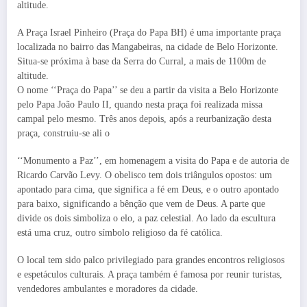
altitude.
A Praça Israel Pinheiro (Praça do Papa BH) é uma importante praça
localizada no bairro das Mangabeiras, na cidade de Belo Horizonte.
Situa-se próxima à base da Serra do Curral, a mais de 1100m de
altitude.
O nome ‘‘Praça do Papa’’ se deu a partir da visita a Belo Horizonte
pelo Papa João Paulo II, quando nesta praça foi realizada missa
campal pelo mesmo. Três anos depois, após a reurbanização desta
praça, construiu-se ali o
‘‘Monumento a Paz’’, em homenagem a visita do Papa e de autoria de
Ricardo Carvão Levy. O obelisco tem dois triângulos opostos: um
apontado para cima, que significa a fé em Deus, e o outro apontado
para baixo, significando a bênção que vem de Deus. A parte que
divide os dois simboliza o elo, a paz celestial. Ao lado da escultura
está uma cruz, outro símbolo religioso da fé católica.
O local tem sido palco privilegiado para grandes encontros religiosos
e espetáculos culturais. A praça também é famosa por reunir turistas,
vendedores ambulantes e moradores da cidade.