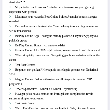
Australia 2026:
Step into Neosurf Casinos Australia: how to maximize your gaming
experience with prepaid
Maximize your rewards: Best Online Pokies Australia bonus strategies
revealed
Best online casinos in Australia: Your pathway to rewarding gaming and
secure transactions
BetPlay Casino App – dostępne metody płatności i szybkie wypłaty dla
polskich graczy
BetPlay Casino Bonus – co warto wiedzieć
Fortuna Casino APK 2024 – jak pobrać, zarejestrować i grać z bonusami
When simplicity meets stakes: Navigating gambling websites without the
clutter
Test Post Created
Beginnen met gokken? Hier zijn de beste legale goksites van Nederland
2026
Magyar Online Casino: változatos játékélmények és prémium VIP
programok
Tower Sportwetten – Schritt‑für‑Schritt Registrierung
Navegar pelos novos casinos em Portugal sem complicações revela
surpresas simples e cativantes
Test Post Created
Watch OnlyFans for Free: A Practical Guide to Safe, Discreet Access