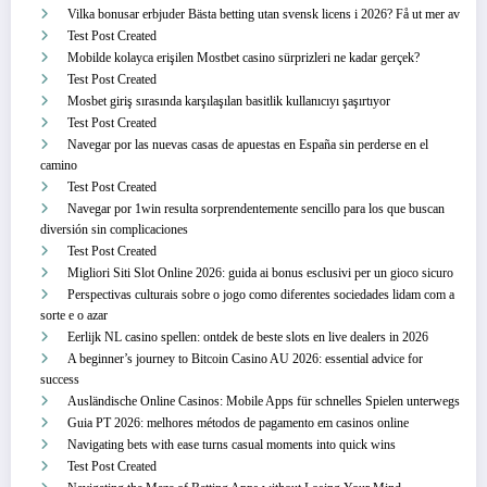
Vilka bonusar erbjuder Bästa betting utan svensk licens i 2026? Få ut mer av
Test Post Created
Mobilde kolayca erişilen Mostbet casino sürprizleri ne kadar gerçek?
Test Post Created
Mosbet giriş sırasında karşılaşılan basitlik kullanıcıyı şaşırtıyor
Test Post Created
Navegar por las nuevas casas de apuestas en España sin perderse en el
camino
Test Post Created
Navegar por 1win resulta sorprendentemente sencillo para los que buscan
diversión sin complicaciones
Test Post Created
Migliori Siti Slot Online 2026: guida ai bonus esclusivi per un gioco sicuro
Perspectivas culturais sobre o jogo como diferentes sociedades lidam com a
sorte e o azar
Eerlijk NL casino spellen: ontdek de beste slots en live dealers in 2026
A beginner’s journey to Bitcoin Casino AU 2026: essential advice for
success
Ausländische Online Casinos: Mobile Apps für schnelles Spielen unterwegs
Guia PT 2026: melhores métodos de pagamento em casinos online
Navigating bets with ease turns casual moments into quick wins
Test Post Created