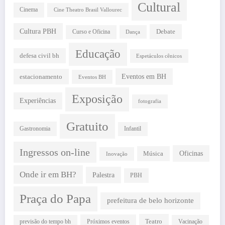
Cultural
Cinema
Cine Theatro Brasil Vallourec
Cultura PBH
Debate
Curso e Oficina
Dança
Educação
defesa civil bh
Espetáculos cênicos
estacionamento
Eventos em BH
Eventos BH
Exposição
Experiências
fotografia
Gratuito
Gastronomia
Infantil
Ingressos on-line
Oficinas
Música
Inovação
Onde ir em BH?
Palestra
PBH
Praça do Papa
prefeitura de belo horizonte
Teatro
Próximos eventos
previsão do tempo bh
Vacinação