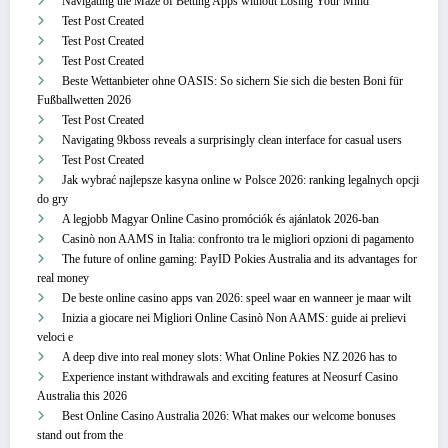
Navigating the Maze of Betting Apps without Losing Your Mind
Test Post Created
Test Post Created
Test Post Created
Beste Wettanbieter ohne OASIS: So sichern Sie sich die besten Boni für
Fußballwetten 2026
Test Post Created
Navigating 9kboss reveals a surprisingly clean interface for casual users
Test Post Created
Jak wybrać najlepsze kasyna online w Polsce 2026: ranking legalnych opcji
do gry
A legjobb Magyar Online Casino promóciók és ajánlatok 2026-ban
Casinò non AAMS in Italia: confronto tra le migliori opzioni di pagamento
The future of online gaming: PayID Pokies Australia and its advantages for
real money
De beste online casino apps van 2026: speel waar en wanneer je maar wilt
Inizia a giocare nei Migliori Online Casinò Non AAMS: guide ai prelievi
veloci e
A deep dive into real money slots: What Online Pokies NZ 2026 has to
Experience instant withdrawals and exciting features at Neosurf Casino
Australia this 2026
Best Online Casino Australia 2026: What makes our welcome bonuses
stand out from the