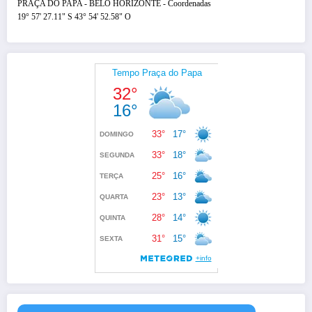
PRAÇA DO PAPA - BELO HORIZONTE - Coordenadas
19° 57' 27.11" S 43° 54' 52.58" O