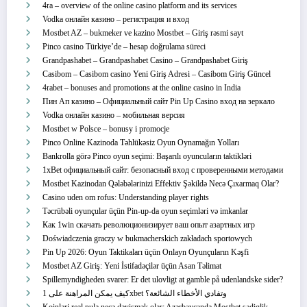
4ra – overview of the online casino platform and its services
Vodka онлайн казино – регистрация и вход
Mostbet AZ – bukmeker ve kazino Mostbet – Giriş rəsmi sayt
Pinco casino Türkiye’de – hesap doğrulama süreci
Grandpashabet – Grandpashabet Casino – Grandpashabet Giriş
Casibom – Casibom casino Yeni Giriş Adresi – Casibom Giriş Güncel
4rabet – bonuses and promotions at the online casino in India
Пин Ап казино – Официальный сайт Pin Up Casino вход на зеркало
Vodka онлайн казино – мобильная версия
Mostbet w Polsce – bonusy i promocje
Pinco Online Kazinoda Təhlükəsiz Oyun Oynamağın Yolları
Bankrolla görə Pinco oyun seçimi: Başarılı oyuncuların taktikləri
1xBet официальный сайт: безопасный вход с проверенными методами
Mostbet Kazinodan Qələbələrinizi Effektiv Şəkildə Necə Çıxarmaq Olar?
Casino uden om rofus: Understanding player rights
Təcrübəli oyunçular üçün Pin-up-da oyun seçimləri və imkanlar
Как 1win скачать революционизирует ваш опыт азартных игр
Doświadczenia graczy w bukmacherskich zakładach sportowych
Pin Up 2026: Oyun Taktikaları üçün Onlayn Oyunçuların Kəşfi
Mostbet AZ Giriş: Yeni İstifadəçilər üçün Asan Təlimat
Spillemyndigheden svarer: Er det ulovligt at gamble på udenlandske sider?
كيف يمكن المراهنة على 1xbet وتفادي الأخطاء الشائعة؟
Koinləri real pula necə dəyişmək olar: Azərbaycanda Mostbet sadiqlik