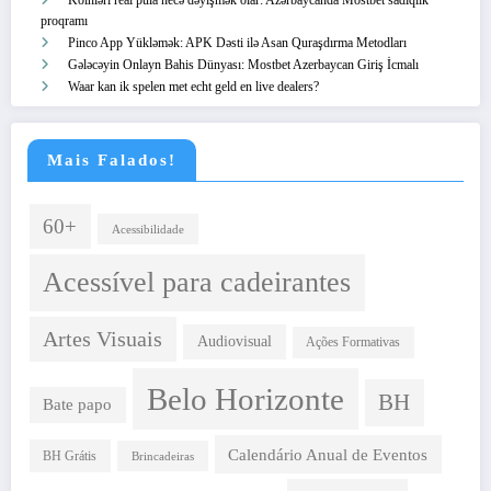
proqramı
Pinco App Yükləmək: APK Dəsti ilə Asan Quraşdırma Metodları
Gələcəyin Onlayn Bahis Dünyası: Mostbet Azerbaycan Giriş İcmalı
Waar kan ik spelen met echt geld en live dealers?
Mais Falados!
60+
Acessibilidade
Acessível para cadeirantes
Artes Visuais
Audiovisual
Ações Formativas
Belo Horizonte
BH
Bate papo
Calendário Anual de Eventos
BH Grátis
Brincadeiras