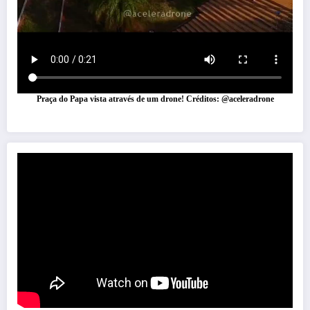
Praça do Papa vista através de um drone! Créditos: @aceleradrone