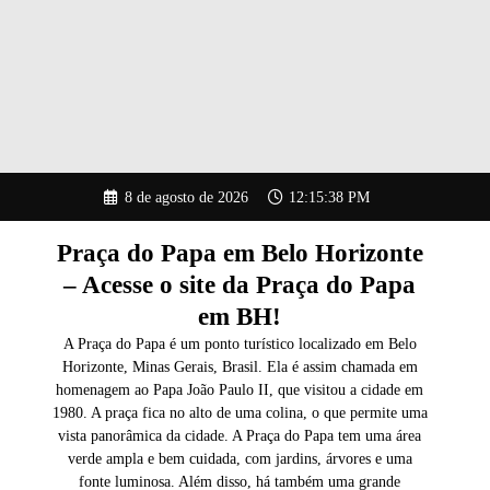
Pular
8 de agosto de 2026
12:15:39 PM
para
o
conteúdo
Praça do Papa em Belo Horizonte
– Acesse o site da Praça do Papa
em BH!
A Praça do Papa é um ponto turístico localizado em Belo
Horizonte, Minas Gerais, Brasil. Ela é assim chamada em
homenagem ao Papa João Paulo II, que visitou a cidade em
1980. A praça fica no alto de uma colina, o que permite uma
vista panorâmica da cidade. A Praça do Papa tem uma área
verde ampla e bem cuidada, com jardins, árvores e uma
fonte luminosa. Além disso, há também uma grande