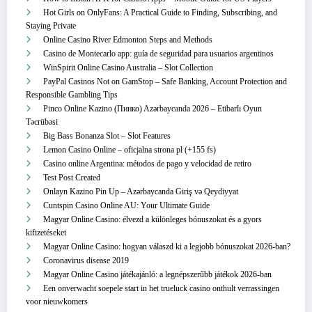
Hot Girls on OnlyFans: A Practical Guide to Finding, Subscribing, and
Staying Private
Online Casino River Edmonton Steps and Methods
Casino de Montecarlo app: guía de seguridad para usuarios argentinos
WinSpirit Online Casino Australia – Slot Collection
PayPal Casinos Not on GamStop – Safe Banking, Account Protection and
Responsible Gambling Tips
Pinco Online Kazino (Пинко) Azərbaycanda 2026 – Etibarlı Oyun
Təcrübəsi
Big Bass Bonanza Slot – Slot Features
Lemon Casino Online – oficjalna strona pl (+155 fs)
Casino online Argentina: métodos de pago y velocidad de retiro
Test Post Created
Onlayn Kazino Pin Up – Azərbaycanda Giriş və Qeydiyyat
Cuntspin Casino Online AU: Your Ultimate Guide
Magyar Online Casino: élvezd a különleges bónuszokat és a gyors
kifizetéseket
Magyar Online Casino: hogyan válaszd ki a legjobb bónuszokat 2026-ban?
Coronavirus disease 2019
Magyar Online Casino játékajánló: a legnépszerűbb játékok 2026-ban
Een onverwacht soepele start in het trueluck casino onthult verrassingen
voor nieuwkomers