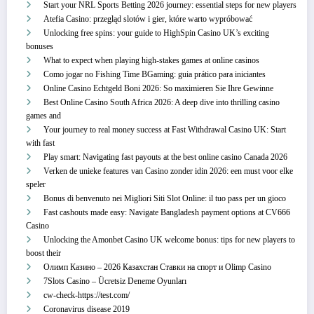
Start your NRL Sports Betting 2026 journey: essential steps for new players
Atefia Casino: przegląd slotów i gier, które warto wypróbować
Unlocking free spins: your guide to HighSpin Casino UK’s exciting
bonuses
What to expect when playing high-stakes games at online casinos
Como jogar no Fishing Time BGaming: guia prático para iniciantes
Online Casino Echtgeld Boni 2026: So maximieren Sie Ihre Gewinne
Best Online Casino South Africa 2026: A deep dive into thrilling casino
games and
Your journey to real money success at Fast Withdrawal Casino UK: Start
with fast
Play smart: Navigating fast payouts at the best online casino Canada 2026
Verken de unieke features van Casino zonder idin 2026: een must voor elke
speler
Bonus di benvenuto nei Migliori Siti Slot Online: il tuo pass per un gioco
Fast cashouts made easy: Navigate Bangladesh payment options at CV666
Casino
Unlocking the Amonbet Casino UK welcome bonus: tips for new players to
boost their
Олимп Казино – 2026 Казахстан Ставки на спорт и Olimp Casino
7Slots Casino – Ücretsiz Deneme Oyunları
cw-check-https://test.com/
Coronavirus disease 2019