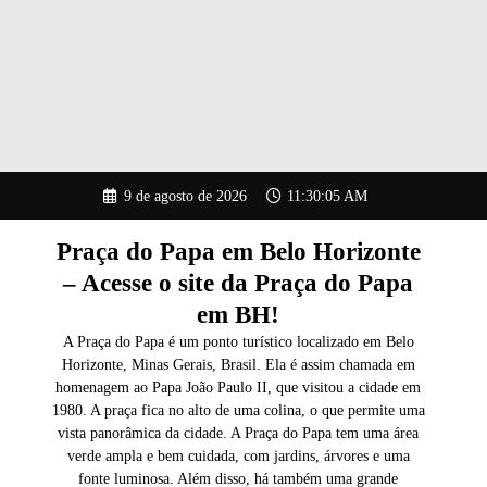
Pular
9 de agosto de 2026
11:30:06 AM
para
o
conteúdo
Praça do Papa em Belo Horizonte
– Acesse o site da Praça do Papa
em BH!
A Praça do Papa é um ponto turístico localizado em Belo
Horizonte, Minas Gerais, Brasil. Ela é assim chamada em
homenagem ao Papa João Paulo II, que visitou a cidade em
1980. A praça fica no alto de uma colina, o que permite uma
vista panorâmica da cidade. A Praça do Papa tem uma área
verde ampla e bem cuidada, com jardins, árvores e uma
fonte luminosa. Além disso, há também uma grande