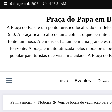
Pular
6 de agosto de 2026
4:13:32 AM
para
o
Praça do Papa em Be
conteúdo
A Praça do Papa é um ponto turístico localizado em Belo
1980. A praça fica no alto de uma colina, o que permite 
fonte luminosa. Além disso, há também uma grande estrut
Horizonte. A praça é muito utilizada pelos moradores loc
popular para turistas que visitam a cidade. A Praça do 
Início
Eventos
Dicas
Página inicial
Notícias
Veja os locais de vacinação para 