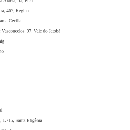
 Aldeia, 55, Pilar
ira, 467, Regina
anta Cecília
 Vasconcelos, 97, Vale do Jatobá
mig
ho
al
, 1.715, Santa Efigênia