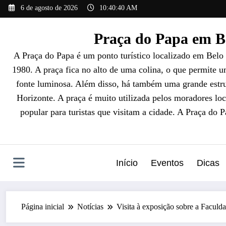
Pular
6 de agosto de 2026
10:40:41 AM
para
o
Praça do Papa em Be
conteúdo
A Praça do Papa é um ponto turístico localizado em Belo
1980. A praça fica no alto de uma colina, o que permite 
fonte luminosa. Além disso, há também uma grande estrut
Horizonte. A praça é muito utilizada pelos moradores loc
popular para turistas que visitam a cidade. A Praça do 
Início
Eventos
Dicas
Página inicial
Notícias
Visita à exposição sobre a Facul