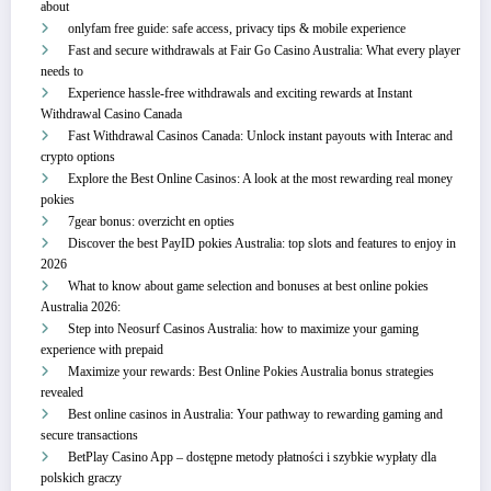
about
onlyfam free guide: safe access, privacy tips & mobile experience
Fast and secure withdrawals at Fair Go Casino Australia: What every player
needs to
Experience hassle-free withdrawals and exciting rewards at Instant
Withdrawal Casino Canada
Fast Withdrawal Casinos Canada: Unlock instant payouts with Interac and
crypto options
Explore the Best Online Casinos: A look at the most rewarding real money
pokies
7gear bonus: overzicht en opties
Discover the best PayID pokies Australia: top slots and features to enjoy in
2026
What to know about game selection and bonuses at best online pokies
Australia 2026:
Step into Neosurf Casinos Australia: how to maximize your gaming
experience with prepaid
Maximize your rewards: Best Online Pokies Australia bonus strategies
revealed
Best online casinos in Australia: Your pathway to rewarding gaming and
secure transactions
BetPlay Casino App – dostępne metody płatności i szybkie wypłaty dla
polskich graczy