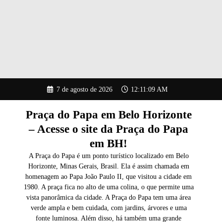
Pular
7 de agosto de 2026
12:11:11 AM
para
o
conteúdo
Praça do Papa em Belo Horizonte
– Acesse o site da Praça do Papa
em BH!
A Praça do Papa é um ponto turístico localizado em Belo
Horizonte, Minas Gerais, Brasil. Ela é assim chamada em
homenagem ao Papa João Paulo II, que visitou a cidade em
1980. A praça fica no alto de uma colina, o que permite uma
vista panorâmica da cidade. A Praça do Papa tem uma área
verde ampla e bem cuidada, com jardins, árvores e uma
fonte luminosa. Além disso, há também uma grande