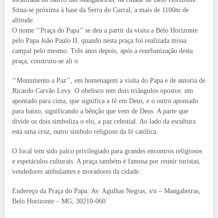
Situa-se próxima à base da Serra do Curral, a mais de 1100m de
altitude.
O nome ‘‘Praça do Papa’’ se deu a partir da visita a Belo Horizonte
pelo Papa João Paulo II, quando nesta praça foi realizada missa
campal pelo mesmo. Três anos depois, após a reurbanização desta
praça, construiu-se ali o
‘‘Monumento a Paz’’, em homenagem a visita do Papa e de autoria de
Ricardo Carvão Levy. O obelisco tem dois triângulos opostos: um
apontado para cima, que significa a fé em Deus, e o outro apontado
para baixo, significando a bênção que vem de Deus. A parte que
divide os dois simboliza o elo, a paz celestial. Ao lado da escultura
está uma cruz, outro símbolo religioso da fé católica.
O local tem sido palco privilegiado para grandes encontros religiosos
e espetáculos culturais. A praça também é famosa por reunir turistas,
vendedores ambulantes e moradores da cidade.
Endereço da Praça do Papa: Av. Agulhas Negras, s/n – Mangabeiras,
Belo Horizonte – MG, 30210-060