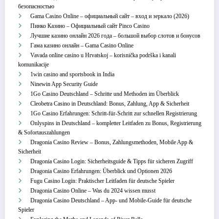
безопасностью
Gama Casino Online – официальный сайт – вход и зеркало (2026)
Пинко Казино – Официальный сайт Pinco Casino
Лучшие казино онлайн 2026 года – большой выбор слотов и бонусов
Гама казино онлайн – Gama Casino Online
Vavada online casino u Hrvatskoj – korisnička podrška i kanali
komunikacije
1win casino and sportsbook in India
Ninewin App Security Guide
1Go Casino Deutschland – Schritte und Methoden im Überblick
Cleobetra Casino in Deutschland: Bonus, Zahlung, App & Sicherheit
1Go Casino Erfahrungen: Schritt‑für‑Schritt zur schnellen Registrierung
Onlyspins in Deutschland – kompletter Leitfaden zu Bonus, Registrierung
& Sofortauszahlungen
Dragonia Casino Review – Bonus, Zahlungsmethoden, Mobile App &
Sicherheit
Dragonia Casino Login: Sicherheitsguide & Tipps für sicheren Zugriff
Dragonia Casino Erfahrungen: Überblick und Optionen 2026
Fugu Casino Login: Praktischer Leitfaden für deutsche Spieler
Dragonia Casino Online – Was du 2024 wissen musst
Dragonia Casino Deutschland – App‑ und Mobile‑Guide für deutsche
Spieler