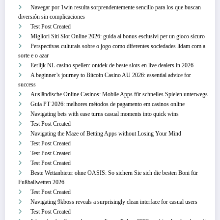
Navegar por 1win resulta sorprendentemente sencillo para los que buscan
diversión sin complicaciones
Test Post Created
Migliori Siti Slot Online 2026: guida ai bonus esclusivi per un gioco sicuro
Perspectivas culturais sobre o jogo como diferentes sociedades lidam com a
sorte e o azar
Eerlijk NL casino spellen: ontdek de beste slots en live dealers in 2026
A beginner’s journey to Bitcoin Casino AU 2026: essential advice for
success
Ausländische Online Casinos: Mobile Apps für schnelles Spielen unterwegs
Guia PT 2026: melhores métodos de pagamento em casinos online
Navigating bets with ease turns casual moments into quick wins
Test Post Created
Navigating the Maze of Betting Apps without Losing Your Mind
Test Post Created
Test Post Created
Test Post Created
Beste Wettanbieter ohne OASIS: So sichern Sie sich die besten Boni für
Fußballwetten 2026
Test Post Created
Navigating 9kboss reveals a surprisingly clean interface for casual users
Test Post Created