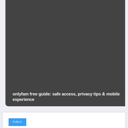
nlyfam free guide: safe access, privacy tips & mobile
Zw
experience
Au
in
PUBLIC
6 de agosto de 2026