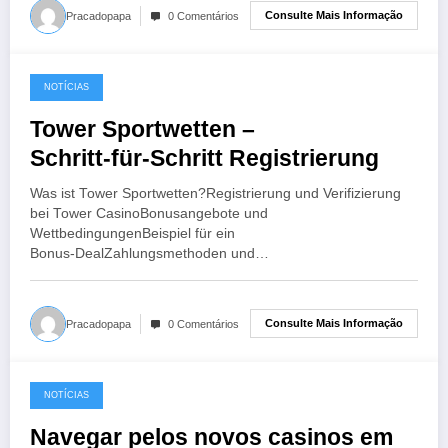
Consulte Mais Informação
Pracadopapa
0 Comentários
NOTÍCIAS
6 de agosto de 2026
Tower Sportwetten –
Schritt‑für‑Schritt Registrierung
Was ist Tower Sportwetten?Registrierung und Verifizierung
bei Tower CasinoBonusangebote und
WettbedingungenBeispiel für ein
Bonus‑DealZahlungsmethoden und…
Consulte Mais Informação
Pracadopapa
0 Comentários
NOTÍCIAS
6 de agosto de 2026
Navegar pelos novos casinos em