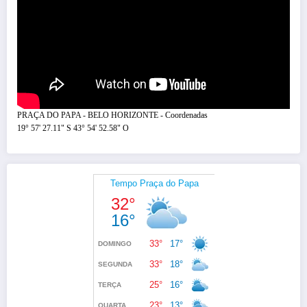
PRAÇA DO PAPA - BELO HORIZONTE - Coordenadas
19° 57' 27.11" S 43° 54' 52.58" O