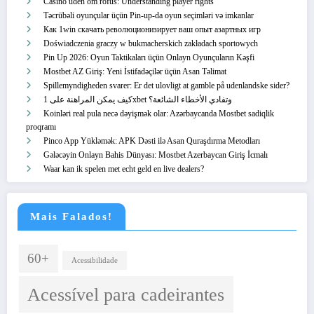
Casino uden om rofus: Understanding player rights
Təcrübəli oyunçular üçün Pin-up-da oyun seçimləri və imkanlar
Как 1win скачать революционизирует ваш опыт азартных игр
Doświadczenia graczy w bukmacherskich zakładach sportowych
Pin Up 2026: Oyun Taktikaları üçün Onlayn Oyunçuların Kəşfi
Mostbet AZ Giriş: Yeni İstifadəçilər üçün Asan Təlimat
Spillemyndigheden svarer: Er det ulovligt at gamble på udenlandske sider?
كيف يمكن المراهنة على 1xbet وتفادي الأخطاء الشائعة؟
Koinləri real pula necə dəyişmək olar: Azərbaycanda Mostbet sadiqlik
proqramı
Pinco App Yükləmək: APK Dəsti ilə Asan Quraşdırma Metodları
Gələcəyin Onlayn Bahis Dünyası: Mostbet Azerbaycan Giriş İcmalı
Waar kan ik spelen met echt geld en live dealers?
Mais Falados!
60+
Acessibilidade
Acessível para cadeirantes