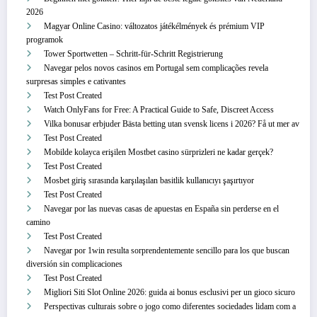
2026
Magyar Online Casino: változatos játékélmények és prémium VIP
programok
Tower Sportwetten – Schritt‑für‑Schritt Registrierung
Navegar pelos novos casinos em Portugal sem complicações revela
surpresas simples e cativantes
Test Post Created
Watch OnlyFans for Free: A Practical Guide to Safe, Discreet Access
Vilka bonusar erbjuder Bästa betting utan svensk licens i 2026? Få ut mer av
Test Post Created
Mobilde kolayca erişilen Mostbet casino sürprizleri ne kadar gerçek?
Test Post Created
Mosbet giriş sırasında karşılaşılan basitlik kullanıcıyı şaşırtıyor
Test Post Created
Navegar por las nuevas casas de apuestas en España sin perderse en el
camino
Test Post Created
Navegar por 1win resulta sorprendentemente sencillo para los que buscan
diversión sin complicaciones
Test Post Created
Migliori Siti Slot Online 2026: guida ai bonus esclusivi per un gioco sicuro
Perspectivas culturais sobre o jogo como diferentes sociedades lidam com a