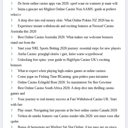
De beste online casino apps van 2026: speel waar en wanneer je maar wilt
Inizia a giocare nei Migliori Online Casinò Non AAMS: guide ai prelievi
veloci e
A deep dive into real money slots: What Online Pokies NZ 2026 has to
Experience instant withdrawals and exciting features at Neosurf Casino
Australia this 2026
Best Online Casino Australia 2026: What makes our welcome bonuses
stand out from the
Start your NRL Sports Betting 2026 journey: essential steps for new players
Atefia Casino: przegląd slotów i gier, które warto wypróbować
Unlocking free spins: your guide to HighSpin Casino UK’s exciting
bonuses
What to expect when playing high-stakes games at online casinos
Como jogar no Fishing Time BGaming: guia prático para iniciantes
Online Casino Echtgeld Boni 2026: So maximieren Sie Ihre Gewinne
Best Online Casino South Africa 2026: A deep dive into thrilling casino
games and
Your journey to real money success at Fast Withdrawal Casino UK: Start
with fast
Play smart: Navigating fast payouts at the best online casino Canada 2026
Verken de unieke features van Casino zonder idin 2026: een must voor elke
speler
Bonus di benvenuto nei Migliori Siti Slot Online: il tuo pass per un gioco