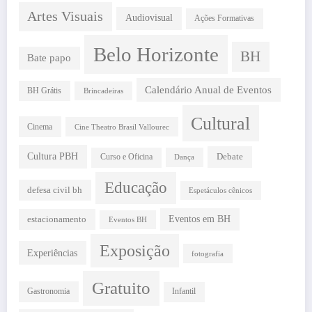
Artes Visuais
Audiovisual
Ações Formativas
Belo Horizonte
BH
Bate papo
Calendário Anual de Eventos
BH Grátis
Brincadeiras
Cultural
Cinema
Cine Theatro Brasil Vallourec
Cultura PBH
Debate
Curso e Oficina
Dança
Educação
defesa civil bh
Espetáculos cênicos
estacionamento
Eventos em BH
Eventos BH
Exposição
Experiências
fotografia
Gratuito
Gastronomia
Infantil