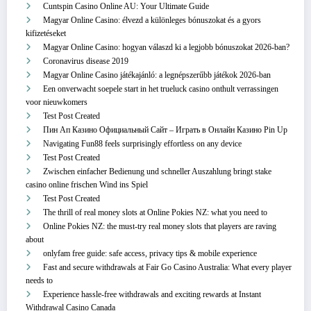
Cuntspin Casino Online AU: Your Ultimate Guide
Magyar Online Casino: élvezd a különleges bónuszokat és a gyors
kifizetéseket
Magyar Online Casino: hogyan válaszd ki a legjobb bónuszokat 2026-ban?
Coronavirus disease 2019
Magyar Online Casino játékajánló: a legnépszerűbb játékok 2026-ban
Een onverwacht soepele start in het trueluck casino onthult verrassingen
voor nieuwkomers
Test Post Created
Пин Ап Казино Официальный Сайт – Играть в Онлайн Казино Pin Up
Navigating Fun88 feels surprisingly effortless on any device
Test Post Created
Zwischen einfacher Bedienung und schneller Auszahlung bringt stake
casino online frischen Wind ins Spiel
Test Post Created
The thrill of real money slots at Online Pokies NZ: what you need to
Online Pokies NZ: the must-try real money slots that players are raving
about
onlyfam free guide: safe access, privacy tips & mobile experience
Fast and secure withdrawals at Fair Go Casino Australia: What every player
needs to
Experience hassle-free withdrawals and exciting rewards at Instant
Withdrawal Casino Canada