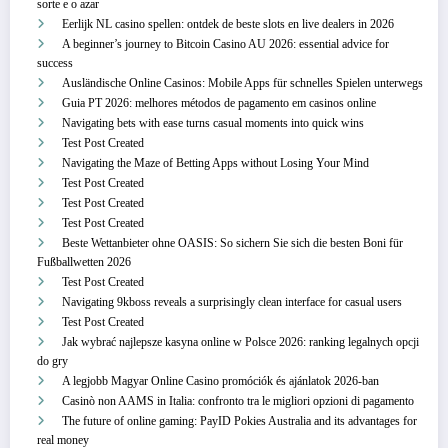
sorte e o azar
Eerlijk NL casino spellen: ontdek de beste slots en live dealers in 2026
A beginner’s journey to Bitcoin Casino AU 2026: essential advice for
success
Ausländische Online Casinos: Mobile Apps für schnelles Spielen unterwegs
Guia PT 2026: melhores métodos de pagamento em casinos online
Navigating bets with ease turns casual moments into quick wins
Test Post Created
Navigating the Maze of Betting Apps without Losing Your Mind
Test Post Created
Test Post Created
Test Post Created
Beste Wettanbieter ohne OASIS: So sichern Sie sich die besten Boni für
Fußballwetten 2026
Test Post Created
Navigating 9kboss reveals a surprisingly clean interface for casual users
Test Post Created
Jak wybrać najlepsze kasyna online w Polsce 2026: ranking legalnych opcji
do gry
A legjobb Magyar Online Casino promóciók és ajánlatok 2026-ban
Casinò non AAMS in Italia: confronto tra le migliori opzioni di pagamento
The future of online gaming: PayID Pokies Australia and its advantages for
real money