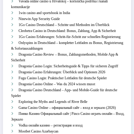
Vavada online casino u Hrvatskoj – korisnička podrška i kanali
komunikacije
1win casino and sportsbook in India
Ninewin App Security Guide
1Go Casino Deutschland – Schritte und Methoden im Überblick
Cleobetra Casino in Deutschland: Bonus, Zahlung, App & Sicherheit
1Go Casino Erfahrungen: Schritt‑für‑Schritt zur schnellen Registrierung
Onlyspins in Deutschland – kompletter Leitfaden zu Bonus, Registrierung
& Sofortauszahlungen
Dragonia Casino Review – Bonus, Zahlungsmethoden, Mobile App &
Sicherheit
Dragonia Casino Login: Sicherheitsguide & Tipps für sicheren Zugriff
Dragonia Casino Erfahrungen: Überblick und Optionen 2026
Fugu Casino Login: Praktischer Leitfaden für deutsche Spieler
Dragonia Casino Online – Was du 2024 wissen musst
Dragonia Casino Deutschland – App‑ und Mobile‑Guide für deutsche
Spieler
Exploring the Myths and Legends of River Belle
Gama Casino Online – официальный сайт – вход и зеркало (2026)
Пинко Казино Официальный сайт | Pinco Casino играть онлайн – Вход,
Зеркало
Vodka онлайн казино – регистрация и вход
Mostbet Casino Azərbaycan