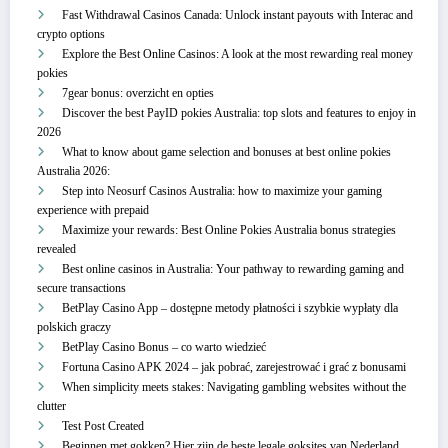
Fast Withdrawal Casinos Canada: Unlock instant payouts with Interac and
crypto options
Explore the Best Online Casinos: A look at the most rewarding real money
pokies
7gear bonus: overzicht en opties
Discover the best PayID pokies Australia: top slots and features to enjoy in
2026
What to know about game selection and bonuses at best online pokies
Australia 2026:
Step into Neosurf Casinos Australia: how to maximize your gaming
experience with prepaid
Maximize your rewards: Best Online Pokies Australia bonus strategies
revealed
Best online casinos in Australia: Your pathway to rewarding gaming and
secure transactions
BetPlay Casino App – dostępne metody płatności i szybkie wypłaty dla
polskich graczy
BetPlay Casino Bonus – co warto wiedzieć
Fortuna Casino APK 2024 – jak pobrać, zarejestrować i grać z bonusami
When simplicity meets stakes: Navigating gambling websites without the
clutter
Test Post Created
Beginnen met gokken? Hier zijn de beste legale goksites van Nederland