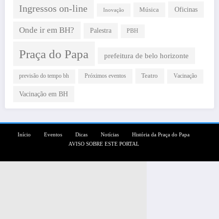
Ingressos on-line
Oficinas
Música
Inovação
Onde ir em BH?
Palestra
PBH
Praça do Papa
prefeitura de belo horizonte
Teatro
Próximos eventos
previsão do tempo bh
Vacinação
Vacinação em BH
Início
Eventos
Dicas
Notícias
História da Praça do Papa
AVISO SOBRE ESTE PORTAL