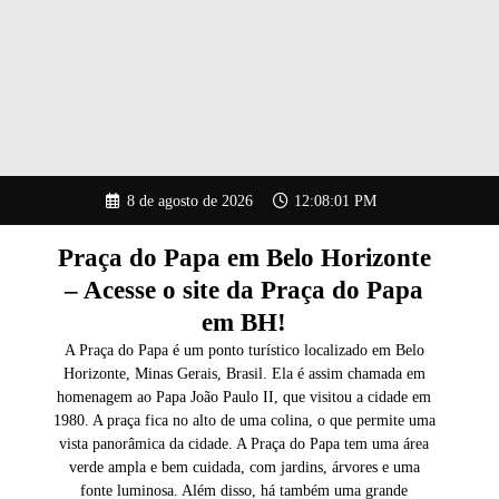
Pular
8 de agosto de 2026
12:08:02 PM
para
o
conteúdo
Praça do Papa em Belo Horizonte
– Acesse o site da Praça do Papa
em BH!
A Praça do Papa é um ponto turístico localizado em Belo
Horizonte, Minas Gerais, Brasil. Ela é assim chamada em
homenagem ao Papa João Paulo II, que visitou a cidade em
1980. A praça fica no alto de uma colina, o que permite uma
vista panorâmica da cidade. A Praça do Papa tem uma área
verde ampla e bem cuidada, com jardins, árvores e uma
fonte luminosa. Além disso, há também uma grande