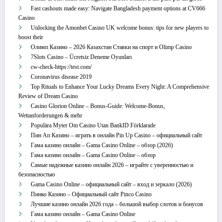
Fast cashouts made easy: Navigate Bangladesh payment options at CV666
Casino
Unlocking the Amonbet Casino UK welcome bonus: tips for new players to
boost their
Олимп Казино – 2026 Казахстан Ставки на спорт и Olimp Casino
7Slots Casino – Ücretsiz Deneme Oyunları
cw-check-https://test.com/
Coronavirus disease 2019
Top Rituals to Enhance Your Lucky Dreams Every Night: A Comprehensive
Review of Dream Casino
Casino Glorion Online – Bonus‑Guide: Welcome‑Bonus,
Wettanforderungen & mehr
Populära Myter Om Casino Utan BankID Förklarade
Пин Ап Казино – играть в онлайн Pin Up Casino – официальный сайт
Гама казино онлайн – Gama Casino Online – обзор (2026)
Гама казино онлайн – Gama Casino Online – обзор
Самые надежные казино онлайн 2026 – играйте с уверенностью и
безопасностью
Gama Casino Online – официальный сайт – вход и зеркало (2026)
Пинко Казино – Официальный сайт Pinco Casino
Лучшие казино онлайн 2026 года – большой выбор слотов и бонусов
Гама казино онлайн – Gama Casino Online