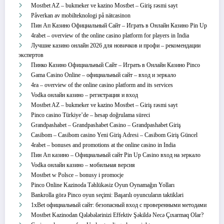
Mostbet AZ – bukmeker ve kazino Mostbet – Giriş rəsmi sayt
Påverkan av mobilteknologi på nätcasinon
Пин Ап Казино Официальный Сайт – Играть в Онлайн Казино Pin Up
4rabet – overview of the online casino platform for players in India
Лучшие казино онлайн 2026 для новичков и профи – рекомендации
экспертов
Пинко Казино Официальный Сайт – Играть в Онлайн Казино Pinco
Gama Casino Online – официальный сайт – вход и зеркало
4ra – overview of the online casino platform and its services
Vodka онлайн казино – регистрация и вход
Mostbet AZ – bukmeker ve kazino Mostbet – Giriş rəsmi sayt
Pinco casino Türkiye’de – hesap doğrulama süreci
Grandpashabet – Grandpashabet Casino – Grandpashabet Giriş
Casibom – Casibom casino Yeni Giriş Adresi – Casibom Giriş Güncel
4rabet – bonuses and promotions at the online casino in India
Пин Ап казино – Официальный сайт Pin Up Casino вход на зеркало
Vodka онлайн казино – мобильная версия
Mostbet w Polsce – bonusy i promocje
Pinco Online Kazinoda Təhlükəsiz Oyun Oynamağın Yolları
Bankrolla görə Pinco oyun seçimi: Başarılı oyuncuların taktikləri
1xBet официальный сайт: безопасный вход с проверенными методами
Mostbet Kazinodan Qələbələrinizi Effektiv Şəkildə Necə Çıxarmaq Olar?