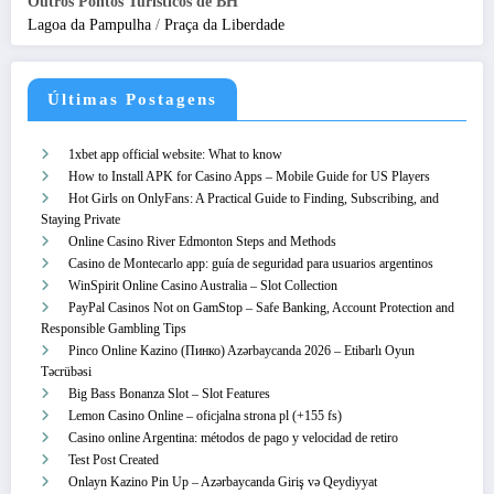
Outros Pontos Turísticos de BH
Lagoa da Pampulha
/
Praça da Liberdade
Últimas Postagens
1xbet app official website: What to know
How to Install APK for Casino Apps – Mobile Guide for US Players
Hot Girls on OnlyFans: A Practical Guide to Finding, Subscribing, and
Staying Private
Online Casino River Edmonton Steps and Methods
Casino de Montecarlo app: guía de seguridad para usuarios argentinos
WinSpirit Online Casino Australia – Slot Collection
PayPal Casinos Not on GamStop – Safe Banking, Account Protection and
Responsible Gambling Tips
Pinco Online Kazino (Пинко) Azərbaycanda 2026 – Etibarlı Oyun
Təcrübəsi
Big Bass Bonanza Slot – Slot Features
Lemon Casino Online – oficjalna strona pl (+155 fs)
Casino online Argentina: métodos de pago y velocidad de retiro
Test Post Created
Onlayn Kazino Pin Up – Azərbaycanda Giriş və Qeydiyyat