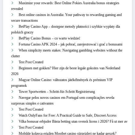
Maximize your rewards: Best Online Pokies Australia bonus strategies
revealed
Best online casinos in Australia: Your pathway to rewarding gaming and
secure transactions
BetPlay Casino App – dostępne metody płatności i szybkie wypłaty dla
polskich graczy
BetPlay Casino Bonus – co warto wiedzieć
Fortuna Casino APK 2024 – jak pobrać, zarejestrować i grać z bonusami
When simplicity meets stakes: Navigating gambling websites without the
clutter
Test Post Created
Beginnen met gokken? Hier zijn de beste legale goksites van Nederland
2026
Magyar Online Casino: változatos játékélmények és prémium VIP
programok
Tower Sportwetten – Schritt‑für‑Schritt Registrierung
Navegar pelos novos casinos em Portugal sem complicações revela
surpresas simples e cativantes
Test Post Created
Watch OnlyFans for Free: A Practical Guide to Safe, Discreet Access
Vilka bonusar erbjuder Bästa betting utan svensk licens i 2026? Få ut mer av
Test Post Created
Mobilde kolayca erişilen Mostbet casino sürprizleri ne kadar gerçek?