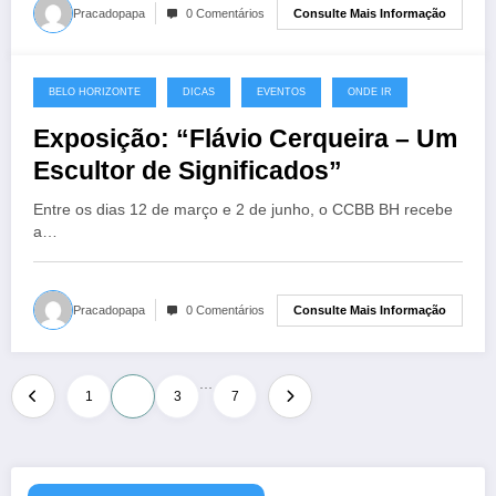
Consulte Mais Informação
Pracadopapa
0 Comentários
BELO HORIZONTE
DICAS
EVENTOS
ONDE IR
21 de março de 2025
Exposição: “Flávio Cerqueira – Um
Escultor de Significados”
Entre os dias 12 de março e 2 de junho, o CCBB BH recebe
a…
Consulte Mais Informação
Pracadopapa
0 Comentários
…
Paginação
1
2
3
7
de
posts