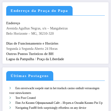
Endereço da Praça do Papa
Endereço
Avenida Agulhas Negras, s/n – Mangabeiras
Belo Horizonte – MG, 30210-320
Dias de Funcionamento e Horários
Segunda à Segunda Aberto 24 Horas
Outros Pontos Turísticos de BH
Lagoa da Pampulha
/
Praça da Liberdade
Últimas Postagens
Een onverwacht soepele start in het trueluck casino onthult verrassingen
voor nieuwkomers
Test Post Created
Пин Ап Казино Официальный Сайт – Играть в Онлайн Казино Pin Up
Navigating Fun88 feels surprisingly effortless on any device