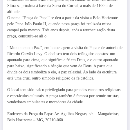
Situa-se próxima à base da Serra do Curral, a mais de 1100m de
altitude.
O nome ‘‘Praça do Papa’’ se deu a partir da visita a Belo Horizonte
pelo Papa João Paulo II, quando nesta praça foi realizada missa
campal pelo mesmo. Três anos depois, após a reurbanização desta
praça, construiu-se ali o
‘‘Monumento a Paz’’, em homenagem a visita do Papa e de autoria de
Ricardo Carvão Levy. O obelisco tem dois triângulos opostos: um
apontado para cima, que significa a fé em Deus, e o outro apontado
para baixo, significando a bênção que vem de Deus. A parte que
divide os dois simboliza o elo, a paz celestial. Ao lado da escultura
está uma cruz, outro símbolo religioso da fé católica.
O local tem sido palco privilegiado para grandes encontros religiosos
e espetáculos culturais. A praça também é famosa por reunir turistas,
vendedores ambulantes e moradores da cidade.
Endereço da Praça do Papa: Av. Agulhas Negras, s/n – Mangabeiras,
Belo Horizonte – MG, 30210-060