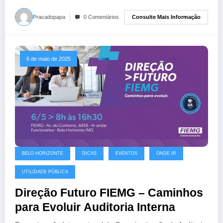
Consulte Mais Informação
Pracadopapa
0 Comentários
6 de maio de 2025
BELO HORIZONTE
DICAS
EVENTOS
ONDE IR
UTILIDADE PÚBLICA
Direção Futuro FIEMG – Caminhos
para Evoluir Auditoria Interna