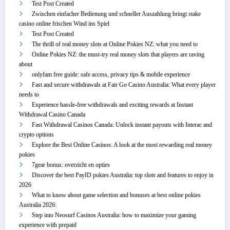
Test Post Created
Zwischen einfacher Bedienung und schneller Auszahlung bringt stake
casino online frischen Wind ins Spiel
Test Post Created
The thrill of real money slots at Online Pokies NZ: what you need to
Online Pokies NZ: the must-try real money slots that players are raving
about
onlyfam free guide: safe access, privacy tips & mobile experience
Fast and secure withdrawals at Fair Go Casino Australia: What every player
needs to
Experience hassle-free withdrawals and exciting rewards at Instant
Withdrawal Casino Canada
Fast Withdrawal Casinos Canada: Unlock instant payouts with Interac and
crypto options
Explore the Best Online Casinos: A look at the most rewarding real money
pokies
7gear bonus: overzicht en opties
Discover the best PayID pokies Australia: top slots and features to enjoy in
2026
What to know about game selection and bonuses at best online pokies
Australia 2026:
Step into Neosurf Casinos Australia: how to maximize your gaming
experience with prepaid