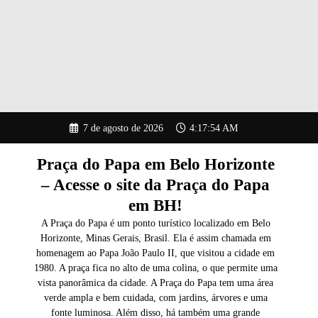
Pular
7 de agosto de 2026
4:17:56 AM
para
o
conteúdo
Praça do Papa em Belo Horizonte
– Acesse o site da Praça do Papa
em BH!
A Praça do Papa é um ponto turístico localizado em Belo
Horizonte, Minas Gerais, Brasil. Ela é assim chamada em
homenagem ao Papa João Paulo II, que visitou a cidade em
1980. A praça fica no alto de uma colina, o que permite uma
vista panorâmica da cidade. A Praça do Papa tem uma área
verde ampla e bem cuidada, com jardins, árvores e uma
fonte luminosa. Além disso, há também uma grande