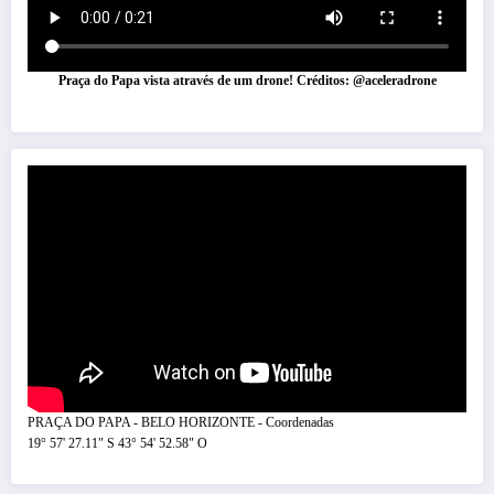
Praça do Papa vista através de um drone! Créditos: @aceleradrone
PRAÇA DO PAPA - BELO HORIZONTE - Coordenadas
19° 57' 27.11" S 43° 54' 52.58" O