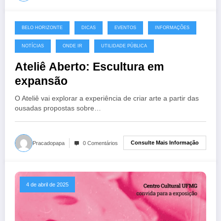
BELO HORIZONTE
DICAS
EVENTOS
INFORMAÇÕES
8 de abril de 2025
NOTÍCIAS
ONDE IR
UTILIDADE PÚBLICA
Ateliê Aberto: Escultura em
expansão
O Ateliê vai explorar a experiência de criar arte a partir das
ousadas propostas sobre…
Consulte Mais Informação
Pracadopapa
0 Comentários
4 de abril de 2025