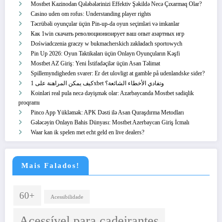
Mostbet Kazinodan Qələbələrinizi Effektiv Şəkildə Necə Çıxarmaq Olar?
Casino uden om rofus: Understanding player rights
Təcrübəli oyunçular üçün Pin-up-da oyun seçimləri və imkanlar
Как 1win скачать революционизирует ваш опыт азартных игр
Doświadczenia graczy w bukmacherskich zakładach sportowych
Pin Up 2026: Oyun Taktikaları üçün Onlayn Oyunçuların Kəşfi
Mostbet AZ Giriş: Yeni İstifadəçilər üçün Asan Təlimat
Spillemyndigheden svarer: Er det ulovligt at gamble på udenlandske sider?
كيف يمكن المراهنة على 1xbet وتفادي الأخطاء الشائعة؟
Koinləri real pula necə dəyişmək olar: Azərbaycanda Mostbet sadiqlik
proqramı
Pinco App Yükləmək: APK Dəsti ilə Asan Quraşdırma Metodları
Gələcəyin Onlayn Bahis Dünyası: Mostbet Azerbaycan Giriş İcmalı
Waar kan ik spelen met echt geld en live dealers?
Mais Falados!
60+
Acessibilidade
Acessível para cadeirantes