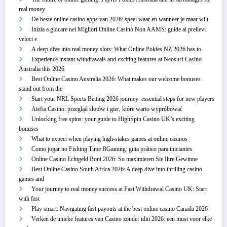
real money
De beste online casino apps van 2026: speel waar en wanneer je maar wilt
Inizia a giocare nei Migliori Online Casinò Non AAMS: guide ai prelievi
veloci e
A deep dive into real money slots: What Online Pokies NZ 2026 has to
Experience instant withdrawals and exciting features at Neosurf Casino
Australia this 2026
Best Online Casino Australia 2026: What makes our welcome bonuses
stand out from the
Start your NRL Sports Betting 2026 journey: essential steps for new players
Atefia Casino: przegląd slotów i gier, które warto wypróbować
Unlocking free spins: your guide to HighSpin Casino UK’s exciting
bonuses
What to expect when playing high-stakes games at online casinos
Como jogar no Fishing Time BGaming: guia prático para iniciantes
Online Casino Echtgeld Boni 2026: So maximieren Sie Ihre Gewinne
Best Online Casino South Africa 2026: A deep dive into thrilling casino
games and
Your journey to real money success at Fast Withdrawal Casino UK: Start
with fast
Play smart: Navigating fast payouts at the best online casino Canada 2026
Verken de unieke features van Casino zonder idin 2026: een must voor elke