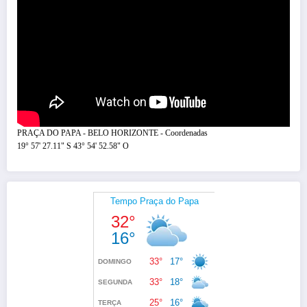
PRAÇA DO PAPA - BELO HORIZONTE - Coordenadas
19° 57' 27.11" S 43° 54' 52.58" O