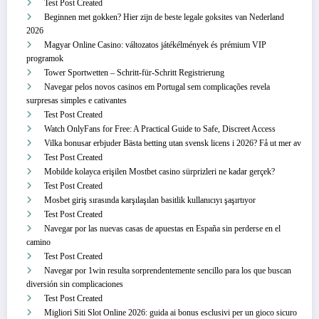
Test Post Created
Beginnen met gokken? Hier zijn de beste legale goksites van Nederland
2026
Magyar Online Casino: változatos játékélmények és prémium VIP
programok
Tower Sportwetten – Schritt‑für‑Schritt Registrierung
Navegar pelos novos casinos em Portugal sem complicações revela
surpresas simples e cativantes
Test Post Created
Watch OnlyFans for Free: A Practical Guide to Safe, Discreet Access
Vilka bonusar erbjuder Bästa betting utan svensk licens i 2026? Få ut mer av
Test Post Created
Mobilde kolayca erişilen Mostbet casino sürprizleri ne kadar gerçek?
Test Post Created
Mosbet giriş sırasında karşılaşılan basitlik kullanıcıyı şaşırtıyor
Test Post Created
Navegar por las nuevas casas de apuestas en España sin perderse en el
camino
Test Post Created
Navegar por 1win resulta sorprendentemente sencillo para los que buscan
diversión sin complicaciones
Test Post Created
Migliori Siti Slot Online 2026: guida ai bonus esclusivi per un gioco sicuro