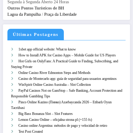
Segunda à Segunda Aberto 24 Horas
Outros Pontos Turísticos de BH
Lagoa da Pampulha
/
Praça da Liberdade
Últimas Postagens
1xbet app official website: What to know
How to Install APK for Casino Apps – Mobile Guide for US Players
Hot Girls on OnlyFans: A Practical Guide to Finding, Subscribing, and
Staying Private
Online Casino River Edmonton Steps and Methods
Casino de Montecarlo app: guía de seguridad para usuarios argentinos
WinSpirit Online Casino Australia – Slot Collection
PayPal Casinos Not on GamStop – Safe Banking, Account Protection and
Responsible Gambling Tips
Pinco Online Kazino (Пинко) Azərbaycanda 2026 – Etibarlı Oyun
Təcrübəsi
Big Bass Bonanza Slot – Slot Features
Lemon Casino Online – oficjalna strona pl (+155 fs)
Casino online Argentina: métodos de pago y velocidad de retiro
Test Post Created