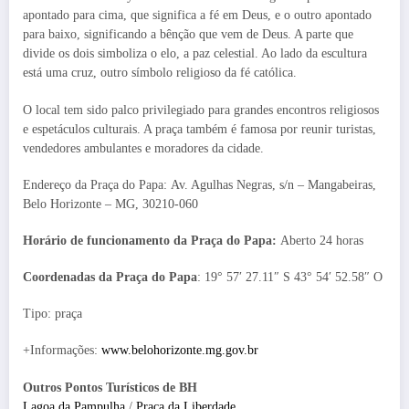
apontado para cima, que significa a fé em Deus, e o outro apontado
para baixo, significando a bênção que vem de Deus. A parte que
divide os dois simboliza o elo, a paz celestial. Ao lado da escultura
está uma cruz, outro símbolo religioso da fé católica.
O local tem sido palco privilegiado para grandes encontros religiosos
e espetáculos culturais. A praça também é famosa por reunir turistas,
vendedores ambulantes e moradores da cidade.
Endereço da Praça do Papa: Av. Agulhas Negras, s/n – Mangabeiras,
Belo Horizonte – MG, 30210-060
Horário de funcionamento da Praça do Papa:
Aberto 24 horas
Coordenadas da Praça do Papa
: 19° 57′ 27.11″ S 43° 54′ 52.58″ O
Tipo: praça
+Informações:
www.belohorizonte.mg.gov.br
Outros Pontos Turísticos de BH
Lagoa da Pampulha
/
Praça da Liberdade