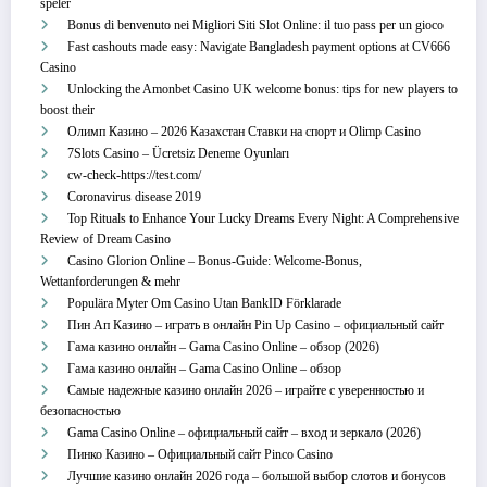
speler
Bonus di benvenuto nei Migliori Siti Slot Online: il tuo pass per un gioco
Fast cashouts made easy: Navigate Bangladesh payment options at CV666
Casino
Unlocking the Amonbet Casino UK welcome bonus: tips for new players to
boost their
Олимп Казино – 2026 Казахстан Ставки на спорт и Olimp Casino
7Slots Casino – Ücretsiz Deneme Oyunları
cw-check-https://test.com/
Coronavirus disease 2019
Top Rituals to Enhance Your Lucky Dreams Every Night: A Comprehensive
Review of Dream Casino
Casino Glorion Online – Bonus‑Guide: Welcome‑Bonus,
Wettanforderungen & mehr
Populära Myter Om Casino Utan BankID Förklarade
Пин Ап Казино – играть в онлайн Pin Up Casino – официальный сайт
Гама казино онлайн – Gama Casino Online – обзор (2026)
Гама казино онлайн – Gama Casino Online – обзор
Самые надежные казино онлайн 2026 – играйте с уверенностью и
безопасностью
Gama Casino Online – официальный сайт – вход и зеркало (2026)
Пинко Казино – Официальный сайт Pinco Casino
Лучшие казино онлайн 2026 года – большой выбор слотов и бонусов