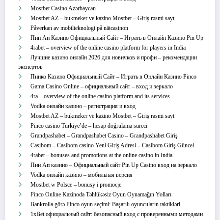
Mostbet Casino Azərbaycan
Mostbet AZ – bukmeker ve kazino Mostbet – Giriş rəsmi sayt
Påverkan av mobilteknologi på nätcasinon
Пин Ап Казино Официальный Сайт – Играть в Онлайн Казино Pin Up
4rabet – overview of the online casino platform for players in India
Лучшие казино онлайн 2026 для новичков и профи – рекомендации
экспертов
Пинко Казино Официальный Сайт – Играть в Онлайн Казино Pinco
Gama Casino Online – официальный сайт – вход и зеркало
4ra – overview of the online casino platform and its services
Vodka онлайн казино – регистрация и вход
Mostbet AZ – bukmeker ve kazino Mostbet – Giriş rəsmi sayt
Pinco casino Türkiye’de – hesap doğrulama süreci
Grandpashabet – Grandpashabet Casino – Grandpashabet Giriş
Casibom – Casibom casino Yeni Giriş Adresi – Casibom Giriş Güncel
4rabet – bonuses and promotions at the online casino in India
Пин Ап казино – Официальный сайт Pin Up Casino вход на зеркало
Vodka онлайн казино – мобильная версия
Mostbet w Polsce – bonusy i promocje
Pinco Online Kazinoda Təhlükəsiz Oyun Oynamağın Yolları
Bankrolla görə Pinco oyun seçimi: Başarılı oyuncuların taktikləri
1xBet официальный сайт: безопасный вход с проверенными методами