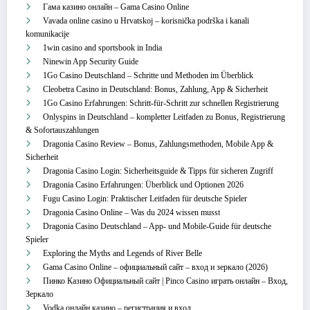
Гама казино онлайн – Gama Casino Online
Vavada online casino u Hrvatskoj – korisnička podrška i kanali
komunikacije
1win casino and sportsbook in India
Ninewin App Security Guide
1Go Casino Deutschland – Schritte und Methoden im Überblick
Cleobetra Casino in Deutschland: Bonus, Zahlung, App & Sicherheit
1Go Casino Erfahrungen: Schritt‑für‑Schritt zur schnellen Registrierung
Onlyspins in Deutschland – kompletter Leitfaden zu Bonus, Registrierung
& Sofortauszahlungen
Dragonia Casino Review – Bonus, Zahlungsmethoden, Mobile App &
Sicherheit
Dragonia Casino Login: Sicherheitsguide & Tipps für sicheren Zugriff
Dragonia Casino Erfahrungen: Überblick und Optionen 2026
Fugu Casino Login: Praktischer Leitfaden für deutsche Spieler
Dragonia Casino Online – Was du 2024 wissen musst
Dragonia Casino Deutschland – App‑ und Mobile‑Guide für deutsche
Spieler
Exploring the Myths and Legends of River Belle
Gama Casino Online – официальный сайт – вход и зеркало (2026)
Пинко Казино Официальный сайт | Pinco Casino играть онлайн – Вход,
Зеркало
Vodka онлайн казино – регистрация и вход