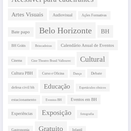
Artes Visuais
Audiovisual
Ações Formativas
Belo Horizonte
BH
Bate papo
Calendário Anual de Eventos
BH Grátis
Brincadeiras
Cultural
Cinema
Cine Theatro Brasil Vallourec
Cultura PBH
Debate
Curso e Oficina
Dança
Educação
defesa civil bh
Espetáculos cênicos
estacionamento
Eventos em BH
Eventos BH
Exposição
Experiências
fotografia
Gratuito
Gastronomia
Infantil