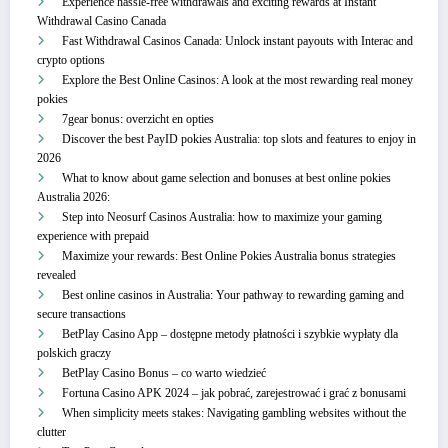
Experience hassle-free withdrawals and exciting rewards at Instant
Withdrawal Casino Canada
Fast Withdrawal Casinos Canada: Unlock instant payouts with Interac and
crypto options
Explore the Best Online Casinos: A look at the most rewarding real money
pokies
7gear bonus: overzicht en opties
Discover the best PayID pokies Australia: top slots and features to enjoy in
2026
What to know about game selection and bonuses at best online pokies
Australia 2026:
Step into Neosurf Casinos Australia: how to maximize your gaming
experience with prepaid
Maximize your rewards: Best Online Pokies Australia bonus strategies
revealed
Best online casinos in Australia: Your pathway to rewarding gaming and
secure transactions
BetPlay Casino App – dostępne metody płatności i szybkie wypłaty dla
polskich graczy
BetPlay Casino Bonus – co warto wiedzieć
Fortuna Casino APK 2024 – jak pobrać, zarejestrować i grać z bonusami
When simplicity meets stakes: Navigating gambling websites without the
clutter