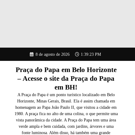
Pular
8 de agosto de 2026
1:39:24 PM
para
o
conteúdo
Praça do Papa em Belo Horizonte
– Acesse o site da Praça do Papa
em BH!
A Praça do Papa é um ponto turístico localizado em Belo
Horizonte, Minas Gerais, Brasil. Ela é assim chamada em
homenagem ao Papa João Paulo II, que visitou a cidade em
1980. A praça fica no alto de uma colina, o que permite uma
vista panorâmica da cidade. A Praça do Papa tem uma área
verde ampla e bem cuidada, com jardins, árvores e uma
fonte luminosa. Além disso, há também uma grande