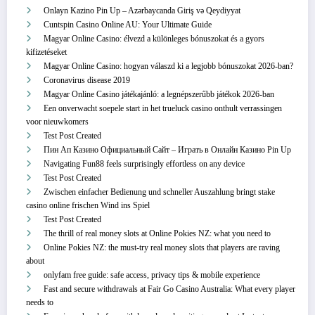
Onlayn Kazino Pin Up – Azərbaycanda Giriş və Qeydiyyat
Cuntspin Casino Online AU: Your Ultimate Guide
Magyar Online Casino: élvezd a különleges bónuszokat és a gyors
kifizetéseket
Magyar Online Casino: hogyan válaszd ki a legjobb bónuszokat 2026-ban?
Coronavirus disease 2019
Magyar Online Casino játékajánló: a legnépszerűbb játékok 2026-ban
Een onverwacht soepele start in het trueluck casino onthult verrassingen
voor nieuwkomers
Test Post Created
Пин Ап Казино Официальный Сайт – Играть в Онлайн Казино Pin Up
Navigating Fun88 feels surprisingly effortless on any device
Test Post Created
Zwischen einfacher Bedienung und schneller Auszahlung bringt stake
casino online frischen Wind ins Spiel
Test Post Created
The thrill of real money slots at Online Pokies NZ: what you need to
Online Pokies NZ: the must-try real money slots that players are raving
about
onlyfam free guide: safe access, privacy tips & mobile experience
Fast and secure withdrawals at Fair Go Casino Australia: What every player
needs to