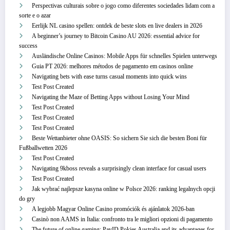
Perspectivas culturais sobre o jogo como diferentes sociedades lidam com a
sorte e o azar
Eerlijk NL casino spellen: ontdek de beste slots en live dealers in 2026
A beginner’s journey to Bitcoin Casino AU 2026: essential advice for
success
Ausländische Online Casinos: Mobile Apps für schnelles Spielen unterwegs
Guia PT 2026: melhores métodos de pagamento em casinos online
Navigating bets with ease turns casual moments into quick wins
Test Post Created
Navigating the Maze of Betting Apps without Losing Your Mind
Test Post Created
Test Post Created
Test Post Created
Beste Wettanbieter ohne OASIS: So sichern Sie sich die besten Boni für
Fußballwetten 2026
Test Post Created
Navigating 9kboss reveals a surprisingly clean interface for casual users
Test Post Created
Jak wybrać najlepsze kasyna online w Polsce 2026: ranking legalnych opcji
do gry
A legjobb Magyar Online Casino promóciók és ajánlatok 2026-ban
Casinò non AAMS in Italia: confronto tra le migliori opzioni di pagamento
The future of online gaming: PayID Pokies Australia and its advantages for