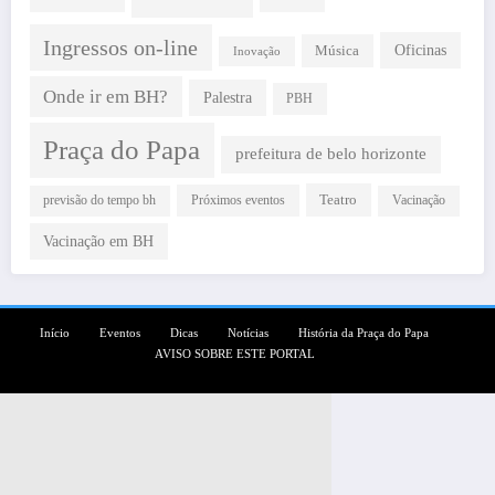
Ingressos on-line
Oficinas
Música
Inovação
Onde ir em BH?
Palestra
PBH
Praça do Papa
prefeitura de belo horizonte
Teatro
Próximos eventos
previsão do tempo bh
Vacinação
Vacinação em BH
Início
Eventos
Dicas
Notícias
História da Praça do Papa
AVISO SOBRE ESTE PORTAL