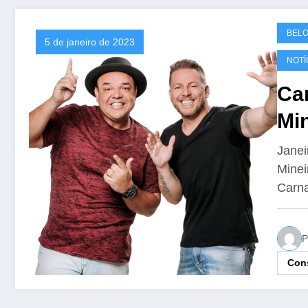
BELO
5 de janeiro de 2023
NOTÍ
Car
Min
Janei
Minei
Carn
P
Cons