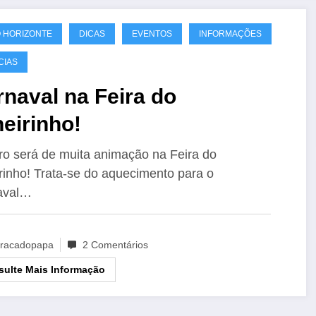
 HORIZONTE
DICAS
EVENTOS
INFORMAÇÕES
CIAS
naval na Feira do
eirinho!
ro será de muita animação na Feira do
rinho! Trata-se do aquecimento para o
aval…
racadopapa
2 Comentários
ulte Mais Informação