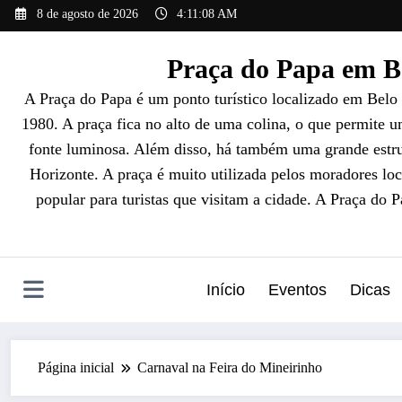
Pular
8 de agosto de 2026
4:11:09 AM
para
o
Praça do Papa em Be
conteúdo
A Praça do Papa é um ponto turístico localizado em Belo
1980. A praça fica no alto de uma colina, o que permite 
fonte luminosa. Além disso, há também uma grande estrut
Horizonte. A praça é muito utilizada pelos moradores loc
popular para turistas que visitam a cidade. A Praça do 
Início
Eventos
Dicas
Página inicial
Carnaval na Feira do Mineirinho