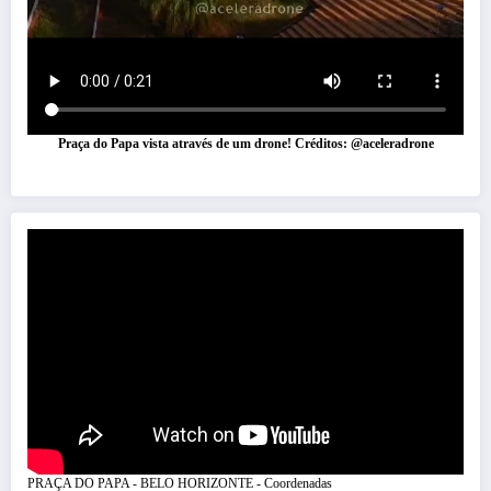
Praça do Papa vista através de um drone! Créditos: @aceleradrone
PRAÇA DO PAPA - BELO HORIZONTE - Coordenadas