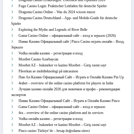
Fugu Casino Login: Praktischer Leitfaden für deutsche Spieler
Dragonia Casino Online – Was du 2024 wissen musst
Dragonia Casino Deutschland – App‑ und Mobile‑Guide für deutsche
Spieler
Exploring the Myths and Legends of River Belle
Gama Casino Online – официальный сайт – вход и зеркало (2026)
Пинко Казино Официальный сайт | Pinco Casino играть онлайн – Вход,
Зеркало
Vodka онлайн казино – регистрация и вход
Mostbet Casino Azərbaycan
Mostbet AZ – bukmeker ve kazino Mostbet – Giriş rəsmi sayt
Påverkan av mobilteknologi på nätcasinon
Пин Ап Казино Официальный Сайт – Играть в Онлайн Казино Pin Up
4rabet – overview of the online casino platform for players in India
Лучшие казино онлайн 2026 для новичков и профи – рекомендации
экспертов
Пинко Казино Официальный Сайт – Играть в Онлайн Казино Pinco
Gama Casino Online – официальный сайт – вход и зеркало
4ra – overview of the online casino platform and its services
Vodka онлайн казино – регистрация и вход
Mostbet AZ – bukmeker ve kazino Mostbet – Giriş rəsmi sayt
Pinco casino Türkiye’de – hesap doğrulama süreci