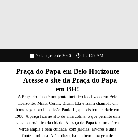
Pular
7 de agosto de 2026
1:23:58 AM
para
o
conteúdo
Praça do Papa em Belo Horizonte
– Acesse o site da Praça do Papa
em BH!
A Praça do Papa é um ponto turístico localizado em Belo
Horizonte, Minas Gerais, Brasil. Ela é assim chamada em
homenagem ao Papa João Paulo II, que visitou a cidade em
1980. A praça fica no alto de uma colina, o que permite uma
vista panorâmica da cidade. A Praça do Papa tem uma área
verde ampla e bem cuidada, com jardins, árvores e uma
fonte luminosa. Além disso, há também uma grande