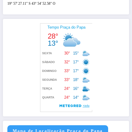
19° 57' 27.11" S 43° 54' 52.58" O
Mapa de Localização Praça do Papa