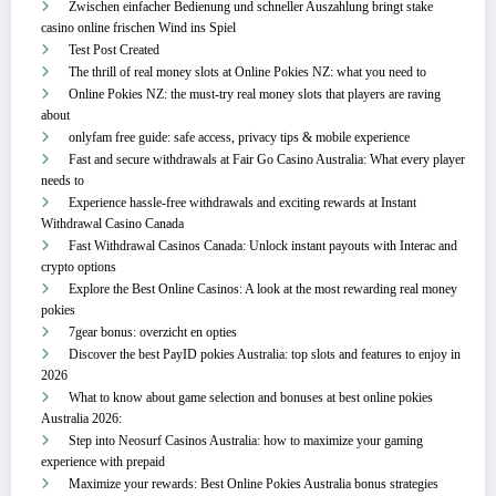
Zwischen einfacher Bedienung und schneller Auszahlung bringt stake
casino online frischen Wind ins Spiel
Test Post Created
The thrill of real money slots at Online Pokies NZ: what you need to
Online Pokies NZ: the must-try real money slots that players are raving
about
onlyfam free guide: safe access, privacy tips & mobile experience
Fast and secure withdrawals at Fair Go Casino Australia: What every player
needs to
Experience hassle-free withdrawals and exciting rewards at Instant
Withdrawal Casino Canada
Fast Withdrawal Casinos Canada: Unlock instant payouts with Interac and
crypto options
Explore the Best Online Casinos: A look at the most rewarding real money
pokies
7gear bonus: overzicht en opties
Discover the best PayID pokies Australia: top slots and features to enjoy in
2026
What to know about game selection and bonuses at best online pokies
Australia 2026:
Step into Neosurf Casinos Australia: how to maximize your gaming
experience with prepaid
Maximize your rewards: Best Online Pokies Australia bonus strategies