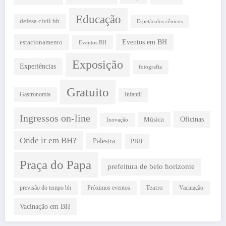
Educação
defesa civil bh
Espetáculos cênicos
estacionamento
Eventos em BH
Eventos BH
Exposição
Experiências
fotografia
Gratuito
Gastronomia
Infantil
Ingressos on-line
Oficinas
Música
Inovação
Onde ir em BH?
Palestra
PBH
Praça do Papa
prefeitura de belo horizonte
Teatro
Próximos eventos
previsão do tempo bh
Vacinação
Vacinação em BH