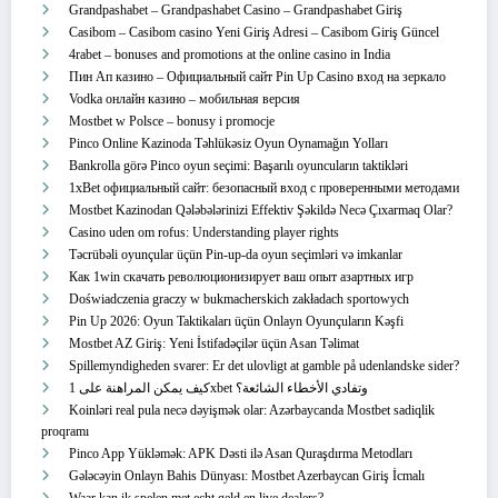
Grandpashabet – Grandpashabet Casino – Grandpashabet Giriş
Casibom – Casibom casino Yeni Giriş Adresi – Casibom Giriş Güncel
4rabet – bonuses and promotions at the online casino in India
Пин Ап казино – Официальный сайт Pin Up Casino вход на зеркало
Vodka онлайн казино – мобильная версия
Mostbet w Polsce – bonusy i promocje
Pinco Online Kazinoda Təhlükəsiz Oyun Oynamağın Yolları
Bankrolla görə Pinco oyun seçimi: Başarılı oyuncuların taktikləri
1xBet официальный сайт: безопасный вход с проверенными методами
Mostbet Kazinodan Qələbələrinizi Effektiv Şəkildə Necə Çıxarmaq Olar?
Casino uden om rofus: Understanding player rights
Təcrübəli oyunçular üçün Pin-up-da oyun seçimləri və imkanlar
Как 1win скачать революционизирует ваш опыт азартных игр
Doświadczenia graczy w bukmacherskich zakładach sportowych
Pin Up 2026: Oyun Taktikaları üçün Onlayn Oyunçuların Kəşfi
Mostbet AZ Giriş: Yeni İstifadəçilər üçün Asan Təlimat
Spillemyndigheden svarer: Er det ulovligt at gamble på udenlandske sider?
كيف يمكن المراهنة على 1xbet وتفادي الأخطاء الشائعة؟
Koinləri real pula necə dəyişmək olar: Azərbaycanda Mostbet sadiqlik
proqramı
Pinco App Yükləmək: APK Dəsti ilə Asan Quraşdırma Metodları
Gələcəyin Onlayn Bahis Dünyası: Mostbet Azerbaycan Giriş İcmalı
Waar kan ik spelen met echt geld en live dealers?