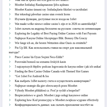
Mostbet İstifadəçi Razılaşmasının Şifrə açılması
Mostbet Kazino ümumi rəy: İstifadəçilərin fikirləri və təcrübələri
Hur teknologi påverkar casino utan svensk licens
Изучаем функции, доступные после входа на 1хбет
Wat maakt welke nieuwe online casino’s zijn er in 2026 zo aantrekkelijk?
1xbet скачать на андроид бесплатно на русском: советы по оптимизации
Exploring the Legality of Best Paying Online Casinos with Fast Payouts
Najlepsze Kasyna Online Akceptujące Blik: Bonusy Dla Graczy
Wie fange ich an, die besten Wettzeiten ohne Oasis zu ermitteln?
Pin Up БК: Как использовать ставки на спорт для максимальной
выгоды?
Pinco Casino’da Oyun Seçimi Necə Edilir?
Porovnání bonusů na seznamu českých kasin
5 najczęstszych błędów podczas logowania do kasyna online i jak ich unikać
Finding the Best Casino Online Canada with Themed Slot Games
“Get 1xbet For Android & Ios
Как выбрать 1xBet валюту счета и осуществлять конвертацию?
Najlepsze strategie dla gier oferowanych przez Mostbet
Výhody Mostbet přihlášení cz: Proč je rychlé a bezpečné?
Bezpieczeństwo w grach: Mostbet i jego usługi kasynowe online
Exploring how Kod promocyjny w Mostbet zwiększa wygrane effectively
Конфиденциальность данных: как скачать приложение мостбет на