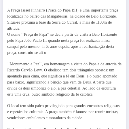
A Praça Israel Pinheiro (Praça do Papa BH) é uma importante praça
localizada no bairro das Mangabeiras, na cidade de Belo Horizonte.
Situa-se próxima à base da Serra do Curral, a mais de 1100m de
altitude.
O nome ‘‘Praça do Papa’’ se deu a partir da visita a Belo Horizonte
pelo Papa João Paulo II, quando nesta praça foi realizada missa
campal pelo mesmo. Três anos depois, após a reurbanização desta
praça, construiu-se ali o
‘‘Monumento a Paz’’, em homenagem a visita do Papa e de autoria de
Ricardo Carvão Levy. O obelisco tem dois triângulos opostos: um
apontado para cima, que significa a fé em Deus, e o outro apontado
para baixo, significando a bênção que vem de Deus. A parte que
divide os dois simboliza o elo, a paz celestial. Ao lado da escultura
está uma cruz, outro símbolo religioso da fé católica.
O local tem sido palco privilegiado para grandes encontros religiosos
e espetáculos culturais. A praça também é famosa por reunir turistas,
vendedores ambulantes e moradores da cidade.