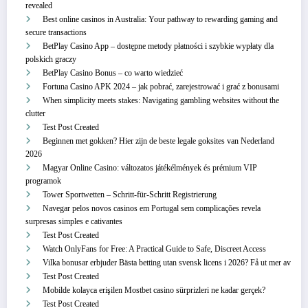
revealed
Best online casinos in Australia: Your pathway to rewarding gaming and
secure transactions
BetPlay Casino App – dostępne metody płatności i szybkie wypłaty dla
polskich graczy
BetPlay Casino Bonus – co warto wiedzieć
Fortuna Casino APK 2024 – jak pobrać, zarejestrować i grać z bonusami
When simplicity meets stakes: Navigating gambling websites without the
clutter
Test Post Created
Beginnen met gokken? Hier zijn de beste legale goksites van Nederland
2026
Magyar Online Casino: változatos játékélmények és prémium VIP
programok
Tower Sportwetten – Schritt‑für‑Schritt Registrierung
Navegar pelos novos casinos em Portugal sem complicações revela
surpresas simples e cativantes
Test Post Created
Watch OnlyFans for Free: A Practical Guide to Safe, Discreet Access
Vilka bonusar erbjuder Bästa betting utan svensk licens i 2026? Få ut mer av
Test Post Created
Mobilde kolayca erişilen Mostbet casino sürprizleri ne kadar gerçek?
Test Post Created