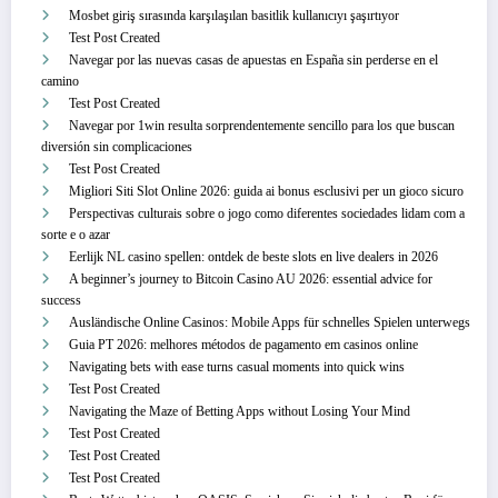
Mosbet giriş sırasında karşılaşılan basitlik kullanıcıyı şaşırtıyor
Test Post Created
Navegar por las nuevas casas de apuestas en España sin perderse en el
camino
Test Post Created
Navegar por 1win resulta sorprendentemente sencillo para los que buscan
diversión sin complicaciones
Test Post Created
Migliori Siti Slot Online 2026: guida ai bonus esclusivi per un gioco sicuro
Perspectivas culturais sobre o jogo como diferentes sociedades lidam com a
sorte e o azar
Eerlijk NL casino spellen: ontdek de beste slots en live dealers in 2026
A beginner’s journey to Bitcoin Casino AU 2026: essential advice for
success
Ausländische Online Casinos: Mobile Apps für schnelles Spielen unterwegs
Guia PT 2026: melhores métodos de pagamento em casinos online
Navigating bets with ease turns casual moments into quick wins
Test Post Created
Navigating the Maze of Betting Apps without Losing Your Mind
Test Post Created
Test Post Created
Test Post Created