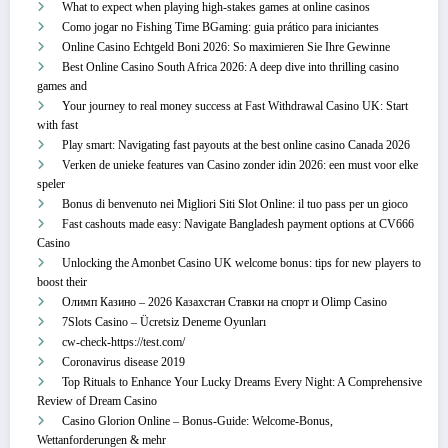
What to expect when playing high-stakes games at online casinos
Como jogar no Fishing Time BGaming: guia prático para iniciantes
Online Casino Echtgeld Boni 2026: So maximieren Sie Ihre Gewinne
Best Online Casino South Africa 2026: A deep dive into thrilling casino
games and
Your journey to real money success at Fast Withdrawal Casino UK: Start
with fast
Play smart: Navigating fast payouts at the best online casino Canada 2026
Verken de unieke features van Casino zonder idin 2026: een must voor elke
speler
Bonus di benvenuto nei Migliori Siti Slot Online: il tuo pass per un gioco
Fast cashouts made easy: Navigate Bangladesh payment options at CV666
Casino
Unlocking the Amonbet Casino UK welcome bonus: tips for new players to
boost their
Олимп Казино – 2026 Казахстан Ставки на спорт и Olimp Casino
7Slots Casino – Ücretsiz Deneme Oyunları
cw-check-https://test.com/
Coronavirus disease 2019
Top Rituals to Enhance Your Lucky Dreams Every Night: A Comprehensive
Review of Dream Casino
Casino Glorion Online – Bonus‑Guide: Welcome‑Bonus,
Wettanforderungen & mehr