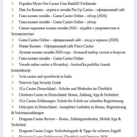
Populära Myter Om Casino Utan BankID Förklarade
Пин Ап Казино – играть в онлайн Pin Up Casino – официальный сайт
Гама казино онлайн – Gama Casino Online – обзор (2026)
Гама казино онлайн – Gama Casino Online – обзор
Самые надежные казино онлайн 2026 – играйте с уверенностью и
безопасностью
Gama Casino Online – официальный сайт – вход и зеркало (2026)
Пинко Казино – Официальный сайт Pinco Casino
Лучшие казино онлайн 2026 года – большой выбор слотов и бонусов
Гама казино онлайн – Gama Casino Online
Vavada online casino u Hrvatskoj – korisnička podrška i kanali
komunikacije
1win casino and sportsbook in India
Ninewin App Security Guide
1Go Casino Deutschland – Schritte und Methoden im Überblick
Cleobetra Casino in Deutschland: Bonus, Zahlung, App & Sicherheit
1Go Casino Erfahrungen: Schritt‑für‑Schritt zur schnellen Registrierung
Onlyspins in Deutschland – kompletter Leitfaden zu Bonus, Registrierung
& Sofortauszahlungen
Dragonia Casino Review – Bonus, Zahlungsmethoden, Mobile App &
Sicherheit
Dragonia Casino Login: Sicherheitsguide & Tipps für sicheren Zugriff
Dragonia Casino Erfahrungen: Überblick und Optionen 2026