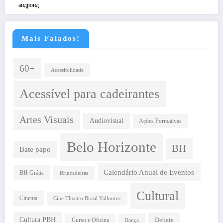
андроид
Mais Falados!
60+
Acessibilidade
Acessível para cadeirantes
Artes Visuais
Audiovisual
Ações Formativas
Belo Horizonte
BH
Bate papo
Calendário Anual de Eventos
BH Grátis
Brincadeiras
Cultural
Cinema
Cine Theatro Brasil Vallourec
Cultura PBH
Debate
Curso e Oficina
Dança