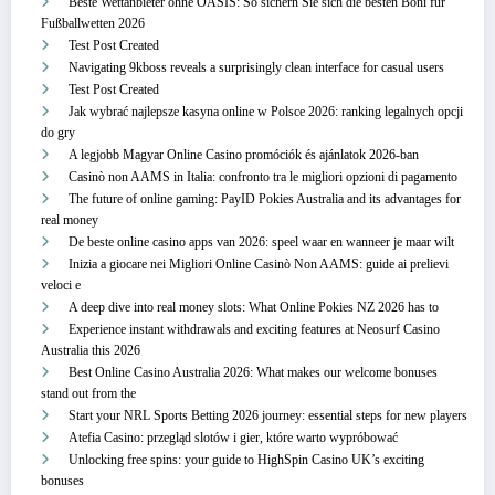
Beste Wettanbieter ohne OASIS: So sichern Sie sich die besten Boni für
Fußballwetten 2026
Test Post Created
Navigating 9kboss reveals a surprisingly clean interface for casual users
Test Post Created
Jak wybrać najlepsze kasyna online w Polsce 2026: ranking legalnych opcji
do gry
A legjobb Magyar Online Casino promóciók és ajánlatok 2026-ban
Casinò non AAMS in Italia: confronto tra le migliori opzioni di pagamento
The future of online gaming: PayID Pokies Australia and its advantages for
real money
De beste online casino apps van 2026: speel waar en wanneer je maar wilt
Inizia a giocare nei Migliori Online Casinò Non AAMS: guide ai prelievi
veloci e
A deep dive into real money slots: What Online Pokies NZ 2026 has to
Experience instant withdrawals and exciting features at Neosurf Casino
Australia this 2026
Best Online Casino Australia 2026: What makes our welcome bonuses
stand out from the
Start your NRL Sports Betting 2026 journey: essential steps for new players
Atefia Casino: przegląd slotów i gier, które warto wypróbować
Unlocking free spins: your guide to HighSpin Casino UK’s exciting
bonuses