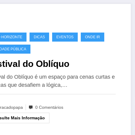
 HORIZONTE
DICAS
EVENTOS
ONDE IR
IDADE PÚBLICA
tival do Oblíquo
val do Oblíquo é um espaço para cenas curtas e
as que desafiem a lógica,…
racadopapa
0 Comentários
ulte Mais Informação