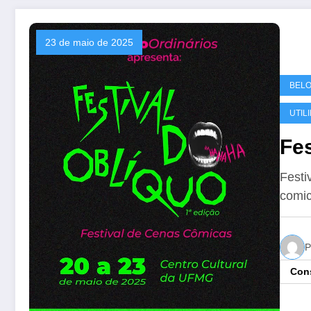
23 de maio de 2025
BELO
UTIL
Fes
Festi
comic
P
Cons