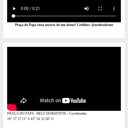
Praça do Papa vista através de um drone! Créditos: @aceleradrone
PRAÇA DO PAPA - BELO HORIZONTE - Coordenadas
19° 57' 27.11" S 43° 54' 52.58" O