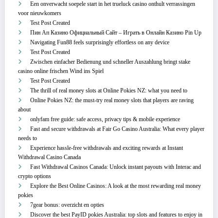
Een onverwacht soepele start in het trueluck casino onthult verrassingen
voor nieuwkomers
Test Post Created
Пин Ап Казино Официальный Сайт – Играть в Онлайн Казино Pin Up
Navigating Fun88 feels surprisingly effortless on any device
Test Post Created
Zwischen einfacher Bedienung und schneller Auszahlung bringt stake
casino online frischen Wind ins Spiel
Test Post Created
The thrill of real money slots at Online Pokies NZ: what you need to
Online Pokies NZ: the must-try real money slots that players are raving
about
onlyfam free guide: safe access, privacy tips & mobile experience
Fast and secure withdrawals at Fair Go Casino Australia: What every player
needs to
Experience hassle-free withdrawals and exciting rewards at Instant
Withdrawal Casino Canada
Fast Withdrawal Casinos Canada: Unlock instant payouts with Interac and
crypto options
Explore the Best Online Casinos: A look at the most rewarding real money
pokies
7gear bonus: overzicht en opties
Discover the best PayID pokies Australia: top slots and features to enjoy in