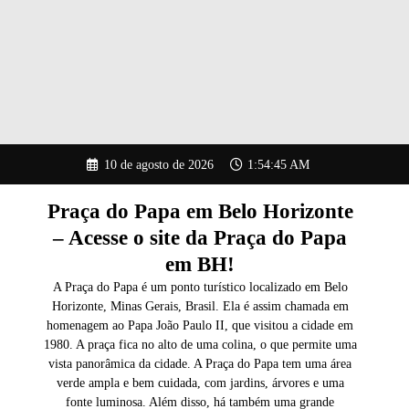
Pular
10 de agosto de 2026
1:54:46 AM
para
o
conteúdo
Praça do Papa em Belo Horizonte
– Acesse o site da Praça do Papa
em BH!
A Praça do Papa é um ponto turístico localizado em Belo
Horizonte, Minas Gerais, Brasil. Ela é assim chamada em
homenagem ao Papa João Paulo II, que visitou a cidade em
1980. A praça fica no alto de uma colina, o que permite uma
vista panorâmica da cidade. A Praça do Papa tem uma área
verde ampla e bem cuidada, com jardins, árvores e uma
fonte luminosa. Além disso, há também uma grande