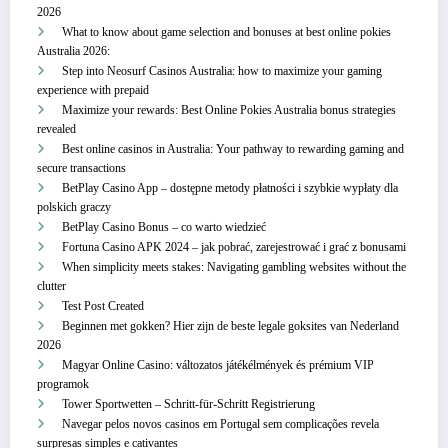
2026
What to know about game selection and bonuses at best online pokies
Australia 2026:
Step into Neosurf Casinos Australia: how to maximize your gaming
experience with prepaid
Maximize your rewards: Best Online Pokies Australia bonus strategies
revealed
Best online casinos in Australia: Your pathway to rewarding gaming and
secure transactions
BetPlay Casino App – dostępne metody płatności i szybkie wypłaty dla
polskich graczy
BetPlay Casino Bonus – co warto wiedzieć
Fortuna Casino APK 2024 – jak pobrać, zarejestrować i grać z bonusami
When simplicity meets stakes: Navigating gambling websites without the
clutter
Test Post Created
Beginnen met gokken? Hier zijn de beste legale goksites van Nederland
2026
Magyar Online Casino: változatos játékélmények és prémium VIP
programok
Tower Sportwetten – Schritt‑für‑Schritt Registrierung
Navegar pelos novos casinos em Portugal sem complicações revela
surpresas simples e cativantes