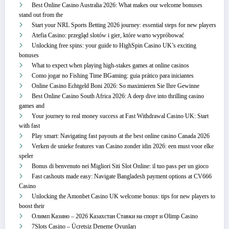
Best Online Casino Australia 2026: What makes our welcome bonuses
stand out from the
Start your NRL Sports Betting 2026 journey: essential steps for new players
Atefia Casino: przegląd slotów i gier, które warto wypróbować
Unlocking free spins: your guide to HighSpin Casino UK’s exciting
bonuses
What to expect when playing high-stakes games at online casinos
Como jogar no Fishing Time BGaming: guia prático para iniciantes
Online Casino Echtgeld Boni 2026: So maximieren Sie Ihre Gewinne
Best Online Casino South Africa 2026: A deep dive into thrilling casino
games and
Your journey to real money success at Fast Withdrawal Casino UK: Start
with fast
Play smart: Navigating fast payouts at the best online casino Canada 2026
Verken de unieke features van Casino zonder idin 2026: een must voor elke
speler
Bonus di benvenuto nei Migliori Siti Slot Online: il tuo pass per un gioco
Fast cashouts made easy: Navigate Bangladesh payment options at CV666
Casino
Unlocking the Amonbet Casino UK welcome bonus: tips for new players to
boost their
Олимп Казино – 2026 Казахстан Ставки на спорт и Olimp Casino
7Slots Casino – Ücretsiz Deneme Oyunları