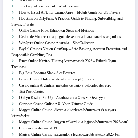
Test Post Created
1xbet app official website: What to know
How to Install APK for Casino Apps – Mobile Guide for US Players
Hot Girls on OnlyFans: A Practical Guide to Finding, Subscribing, and
Staying Private
Online Casino River Edmonton Steps and Methods
Casino de Montecarlo app: guía de seguridad para usuarios argentinos
WinSpirit Online Casino Australia – Slot Collection
PayPal Casinos Not on GamStop – Safe Banking, Account Protection and
Responsible Gambling Tips
Pinco Online Kazino (Пинко) Azərbaycanda 2026 – Etibarlı Oyun
Təcrübəsi
Big Bass Bonanza Slot – Slot Features
Lemon Casino Online – oficjalna strona pl (+155 fs)
Casino online Argentina: métodos de pago y velocidad de retiro
Test Post Created
Onlayn Kazino Pin Up – Azərbaycanda Giriş və Qeydiyyat
Cuntspin Casino Online AU: Your Ultimate Guide
Magyar Online Casino: élvezd a különleges bónuszokat és a gyors
kifizetéseket
Magyar Online Casino: hogyan válaszd ki a legjobb bónuszokat 2026-ban?
Coronavirus disease 2019
Magyar Online Casino játékajánló: a legnépszerűbb játékok 2026-ban