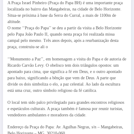
A Praça Israel Pinheiro (Praça do Papa BH) é uma importante praça
localizada no bairro das Mangabeiras, na cidade de Belo Horizonte.
Situa-se próxima à base da Serra do Curral, a mais de 1100m de
altitude.
O nome ‘‘Praça do Papa’’ se deu a partir da visita a Belo Horizonte
pelo Papa João Paulo II, quando nesta praça foi realizada missa
campal pelo mesmo. Três anos depois, após a reurbanização desta
praça, construiu-se ali o
‘‘Monumento a Paz’’, em homenagem a visita do Papa e de autoria de
Ricardo Carvão Levy. O obelisco tem dois triângulos opostos: um
apontado para cima, que significa a fé em Deus, e o outro apontado
para baixo, significando a bênção que vem de Deus. A parte que
divide os dois simboliza o elo, a paz celestial. Ao lado da escultura
está uma cruz, outro símbolo religioso da fé católica.
O local tem sido palco privilegiado para grandes encontros religiosos
e espetáculos culturais. A praça também é famosa por reunir turistas,
vendedores ambulantes e moradores da cidade.
Endereço da Praça do Papa: Av. Agulhas Negras, s/n – Mangabeiras,
Belo Horizonte – MG, 30210-060