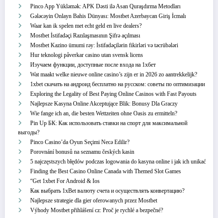
Pinco App Yükləmək: APK Dəsti ilə Asan Quraşdırma Metodları
Gələcəyin Onlayn Bahis Dünyası: Mostbet Azerbaycan Giriş İcmalı
Waar kan ik spelen met echt geld en live dealers?
Mostbet İstifadəçi Razılaşmasının Şifrə açılması
Mostbet Kazino ümumi rəy: İstifadəçilərin fikirləri və təcrübələri
Hur teknologi påverkar casino utan svensk licens
Изучаем функции, доступные после входа на 1хбет
Wat maakt welke nieuwe online casino’s zijn er in 2026 zo aantrekkelijk?
1xbet скачать на андроид бесплатно на русском: советы по оптимизации
Exploring the Legality of Best Paying Online Casinos with Fast Payouts
Najlepsze Kasyna Online Akceptujące Blik: Bonusy Dla Graczy
Wie fange ich an, die besten Wettzeiten ohne Oasis zu ermitteln?
Pin Up БК: Как использовать ставки на спорт для максимальной
выгоды?
Pinco Casino’da Oyun Seçimi Necə Edilir?
Porovnání bonusů na seznamu českých kasin
5 najczęstszych błędów podczas logowania do kasyna online i jak ich unikać
Finding the Best Casino Online Canada with Themed Slot Games
“Get 1xbet For Android & Ios
Как выбрать 1xBet валюту счета и осуществлять конвертацию?
Najlepsze strategie dla gier oferowanych przez Mostbet
Výhody Mostbet přihlášení cz: Proč je rychlé a bezpečné?