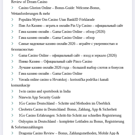
Review of Dream Casino
Casino Glorion Online – Bonus‑Guide: Welcome‑Bonus,
Wettanforderungen & mehr
Populära Myter Om Casino Utan BankID Förklarade
Пин Ап Казино – играть в онлайн Pin Up Casino – официальный сайт
Гама казино онлайн – Gama Casino Online – обзор (2026)
Гама казино онлайн – Gama Casino Online – обзор
Самые надежные казино онлайн 2026 – играйте с уверенностью и
безопасностью
Gama Casino Online – официальный сайт – вход и зеркало (2026)
Пинко Казино – Официальный сайт Pinco Casino
Лучшие казино онлайн 2026 года – большой выбор слотов и бонусов
Гама казино онлайн – Gama Casino Online
Vavada online casino u Hrvatskoj – korisnička podrška i kanali
komunikacije
1win casino and sportsbook in India
Ninewin App Security Guide
1Go Casino Deutschland – Schritte und Methoden im Überblick
Cleobetra Casino in Deutschland: Bonus, Zahlung, App & Sicherheit
1Go Casino Erfahrungen: Schritt‑für‑Schritt zur schnellen Registrierung
Onlyspins in Deutschland – kompletter Leitfaden zu Bonus, Registrierung
& Sofortauszahlungen
Dragonia Casino Review – Bonus, Zahlungsmethoden, Mobile App &