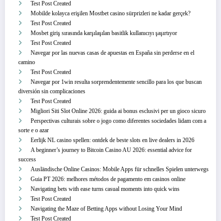
Test Post Created
Mobilde kolayca erişilen Mostbet casino sürprizleri ne kadar gerçek?
Test Post Created
Mosbet giriş sırasında karşılaşılan basitlik kullanıcıyı şaşırtıyor
Test Post Created
Navegar por las nuevas casas de apuestas en España sin perderse en el
camino
Test Post Created
Navegar por 1win resulta sorprendentemente sencillo para los que buscan
diversión sin complicaciones
Test Post Created
Migliori Siti Slot Online 2026: guida ai bonus esclusivi per un gioco sicuro
Perspectivas culturais sobre o jogo como diferentes sociedades lidam com a
sorte e o azar
Eerlijk NL casino spellen: ontdek de beste slots en live dealers in 2026
A beginner’s journey to Bitcoin Casino AU 2026: essential advice for
success
Ausländische Online Casinos: Mobile Apps für schnelles Spielen unterwegs
Guia PT 2026: melhores métodos de pagamento em casinos online
Navigating bets with ease turns casual moments into quick wins
Test Post Created
Navigating the Maze of Betting Apps without Losing Your Mind
Test Post Created