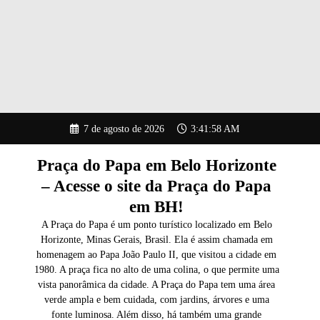
Pular
7 de agosto de 2026
3:41:59 AM
para
o
conteúdo
Praça do Papa em Belo Horizonte
– Acesse o site da Praça do Papa
em BH!
A Praça do Papa é um ponto turístico localizado em Belo
Horizonte, Minas Gerais, Brasil. Ela é assim chamada em
homenagem ao Papa João Paulo II, que visitou a cidade em
1980. A praça fica no alto de uma colina, o que permite uma
vista panorâmica da cidade. A Praça do Papa tem uma área
verde ampla e bem cuidada, com jardins, árvores e uma
fonte luminosa. Além disso, há também uma grande