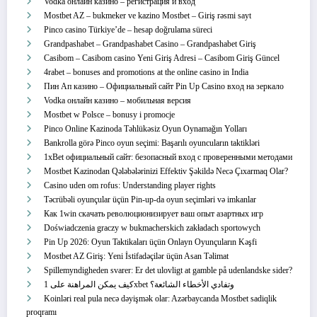
Vodka онлайн казино – регистрация и вход
Mostbet AZ – bukmeker ve kazino Mostbet – Giriş rəsmi sayt
Pinco casino Türkiye’de – hesap doğrulama süreci
Grandpashabet – Grandpashabet Casino – Grandpashabet Giriş
Casibom – Casibom casino Yeni Giriş Adresi – Casibom Giriş Güncel
4rabet – bonuses and promotions at the online casino in India
Пин Ап казино – Официальный сайт Pin Up Casino вход на зеркало
Vodka онлайн казино – мобильная версия
Mostbet w Polsce – bonusy i promocje
Pinco Online Kazinoda Təhlükəsiz Oyun Oynamağın Yolları
Bankrolla görə Pinco oyun seçimi: Başarılı oyuncuların taktikləri
1xBet официальный сайт: безопасный вход с проверенными методами
Mostbet Kazinodan Qələbələrinizi Effektiv Şəkildə Necə Çıxarmaq Olar?
Casino uden om rofus: Understanding player rights
Təcrübəli oyunçular üçün Pin-up-da oyun seçimləri və imkanlar
Как 1win скачать революционизирует ваш опыт азартных игр
Doświadczenia graczy w bukmacherskich zakładach sportowych
Pin Up 2026: Oyun Taktikaları üçün Onlayn Oyunçuların Kəşfi
Mostbet AZ Giriş: Yeni İstifadəçilər üçün Asan Təlimat
Spillemyndigheden svarer: Er det ulovligt at gamble på udenlandske sider?
كيف يمكن المراهنة على 1xbet وتفادي الأخطاء الشائعة؟
Koinləri real pula necə dəyişmək olar: Azərbaycanda Mostbet sadiqlik
proqramı