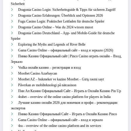
Sicherheit
Dragonia Casino Login: Sicherheitsguide & Tipps für sicheren Zugriff
Dragonia Casino Erfahrungen: Überblick und Optionen 2026
Fugu Casino Login: Praktischer Leitfaden für deutsche Spieler
Dragonia Casino Online – Was du 2024 wissen musst
Dragonia Casino Deutschland – App‑ und Mobile‑Guide für deutsche
Spieler
Exploring the Myths and Legends of River Belle
Gama Casino Online – официальный сайт – вход и зеркало (2026)
Пинко Казино Официальный сайт | Pinco Casino играть онлайн – Вход,
Зеркало
Vodka онлайн казино – регистрация и вход
Mostbet Casino Azərbaycan
Mostbet AZ – bukmeker ve kazino Mostbet – Giriş rəsmi sayt
Påverkan av mobilteknologi på nätcasinon
Пин Ап Казино Официальный Сайт – Играть в Онлайн Казино Pin Up
4rabet – overview of the online casino platform for players in India
Лучшие казино онлайн 2026 для новичков и профи – рекомендации
экспертов
Пинко Казино Официальный Сайт – Играть в Онлайн Казино Pinco
Gama Casino Online – официальный сайт – вход и зеркало
4ra – overview of the online casino platform and its services