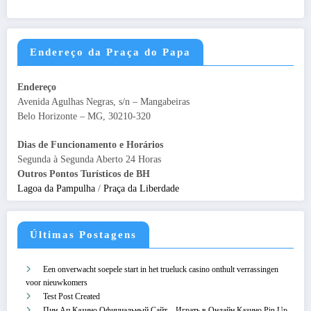
Endereço da Praça do Papa
Endereço
Avenida Agulhas Negras, s/n – Mangabeiras
Belo Horizonte – MG, 30210-320
Dias de Funcionamento e Horários
Segunda à Segunda Aberto 24 Horas
Outros Pontos Turísticos de BH
Lagoa da Pampulha
/
Praça da Liberdade
Últimas Postagens
Een onverwacht soepele start in het trueluck casino onthult verrassingen
voor nieuwkomers
Test Post Created
Пин Ап Казино Официальный Сайт – Играть в Онлайн Казино Pin Up