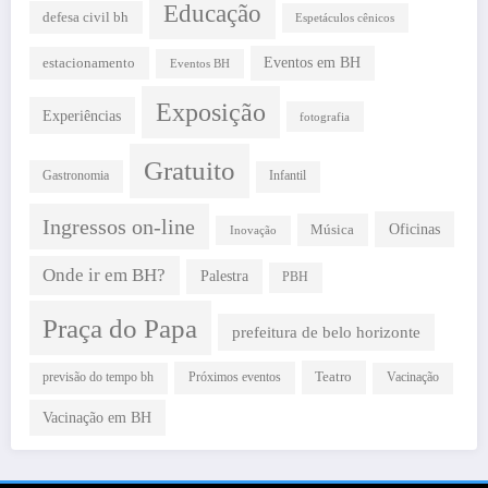
Educação
defesa civil bh
Espetáculos cênicos
estacionamento
Eventos em BH
Eventos BH
Exposição
Experiências
fotografia
Gratuito
Gastronomia
Infantil
Ingressos on-line
Oficinas
Música
Inovação
Onde ir em BH?
Palestra
PBH
Praça do Papa
prefeitura de belo horizonte
Teatro
Próximos eventos
previsão do tempo bh
Vacinação
Vacinação em BH