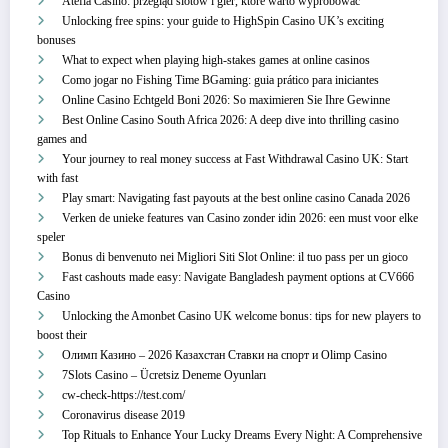
Atefia Casino: przegląd slotów i gier, które warto wypróbować
Unlocking free spins: your guide to HighSpin Casino UK’s exciting
bonuses
What to expect when playing high-stakes games at online casinos
Como jogar no Fishing Time BGaming: guia prático para iniciantes
Online Casino Echtgeld Boni 2026: So maximieren Sie Ihre Gewinne
Best Online Casino South Africa 2026: A deep dive into thrilling casino
games and
Your journey to real money success at Fast Withdrawal Casino UK: Start
with fast
Play smart: Navigating fast payouts at the best online casino Canada 2026
Verken de unieke features van Casino zonder idin 2026: een must voor elke
speler
Bonus di benvenuto nei Migliori Siti Slot Online: il tuo pass per un gioco
Fast cashouts made easy: Navigate Bangladesh payment options at CV666
Casino
Unlocking the Amonbet Casino UK welcome bonus: tips for new players to
boost their
Олимп Казино – 2026 Казахстан Ставки на спорт и Olimp Casino
7Slots Casino – Ücretsiz Deneme Oyunları
cw-check-https://test.com/
Coronavirus disease 2019
Top Rituals to Enhance Your Lucky Dreams Every Night: A Comprehensive