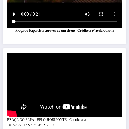
Praça do Papa vista através de um drone! Créditos: @aceleradrone
PRAÇA DO PAPA - BELO HORIZONTE - Coordenadas
19° 57' 27.11" S 43° 54' 52.58" O