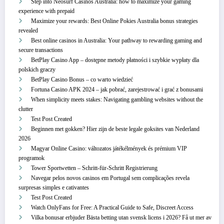
Step into Neosurf Casinos Australia: how to maximize your gaming
experience with prepaid
Maximize your rewards: Best Online Pokies Australia bonus strategies
revealed
Best online casinos in Australia: Your pathway to rewarding gaming and
secure transactions
BetPlay Casino App – dostępne metody płatności i szybkie wypłaty dla
polskich graczy
BetPlay Casino Bonus – co warto wiedzieć
Fortuna Casino APK 2024 – jak pobrać, zarejestrować i grać z bonusami
When simplicity meets stakes: Navigating gambling websites without the
clutter
Test Post Created
Beginnen met gokken? Hier zijn de beste legale goksites van Nederland
2026
Magyar Online Casino: változatos játékélmények és prémium VIP
programok
Tower Sportwetten – Schritt‑für‑Schritt Registrierung
Navegar pelos novos casinos em Portugal sem complicações revela
surpresas simples e cativantes
Test Post Created
Watch OnlyFans for Free: A Practical Guide to Safe, Discreet Access
Vilka bonusar erbjuder Bästa betting utan svensk licens i 2026? Få ut mer av