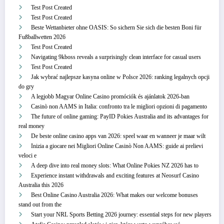
Test Post Created
Test Post Created
Beste Wettanbieter ohne OASIS: So sichern Sie sich die besten Boni für
Fußballwetten 2026
Test Post Created
Navigating 9kboss reveals a surprisingly clean interface for casual users
Test Post Created
Jak wybrać najlepsze kasyna online w Polsce 2026: ranking legalnych opcji
do gry
A legjobb Magyar Online Casino promóciók és ajánlatok 2026-ban
Casinò non AAMS in Italia: confronto tra le migliori opzioni di pagamento
The future of online gaming: PayID Pokies Australia and its advantages for
real money
De beste online casino apps van 2026: speel waar en wanneer je maar wilt
Inizia a giocare nei Migliori Online Casinò Non AAMS: guide ai prelievi
veloci e
A deep dive into real money slots: What Online Pokies NZ 2026 has to
Experience instant withdrawals and exciting features at Neosurf Casino
Australia this 2026
Best Online Casino Australia 2026: What makes our welcome bonuses
stand out from the
Start your NRL Sports Betting 2026 journey: essential steps for new players